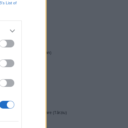
USR
B’s List of
PNL
PSD
AUR
UDMR
PMP (Tomac)
Forța Dreptei (L. Orban)
PNȚMM
REPER
SENS
SOS (Șoșoacă)
POT (Gavrilă)
PACE (Peia)
Acțiunea Conservatoare (Târziu)
PDF (Lazarus)