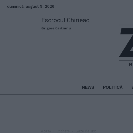
duminică, august 9, 2026
Escrocul Chirieac
Grigore Cartianu
NEWS
POLITICĂ
Acasă
Etichete
Gaze de șist