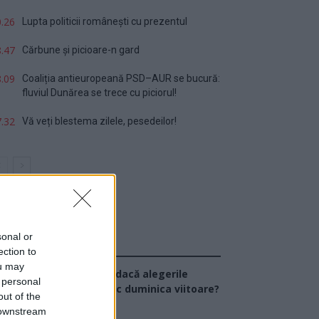
.26
Lupta politicii românești cu prezentul
.47
Cărbune și picioare-n gard
.09
Coaliția antieuropeană PSD–AUR se bucură:
fluviul Dunărea se trece cu piciorul!
.32
Vă veți blestema zilele, pesedeilor!
sonal or
Sondaj
ection to
ou may
Ce partid ați vota dacă alegerile
 personal
arlamentare ar avea loc duminica viitoare?
out of the
 downstream