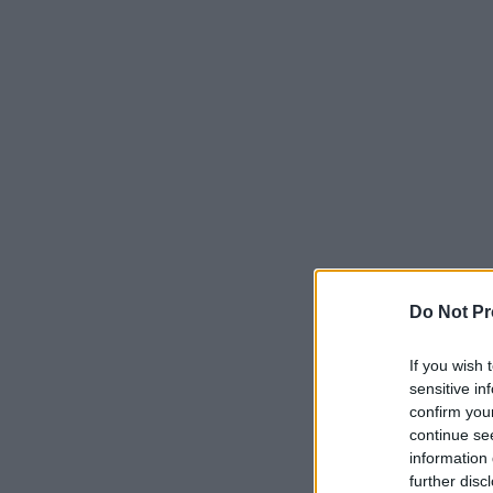
Do Not Pr
If you wish 
sensitive in
confirm you
continue se
information 
further disc