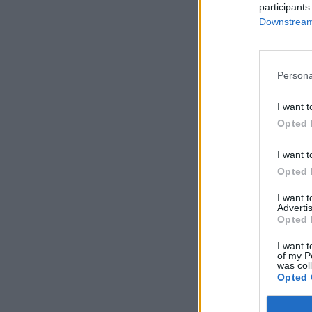
participants
Downstream 
Persona
I want t
Opted 
I want t
Opted 
I want 
Advertis
Opted 
I want t
of my P
was col
Opted 