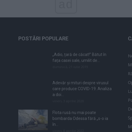
ad
POSTĂRI POPULARE
C
„Adio, țară de căcat!” Bătut în
N
fața casei sale, umilit de...
M
duminică, 21 iulie 2019
Ră
Op
Adevăr și mituri despre virusul
care produce COVID-19. Analiza
L
a doi...
Po
vineri, 3 aprilie 2020
De
Flota rusă nu mai poate
Sp
bombarda Odessa fără „s-o ia
în...
M
vineri, 8 aprilie 2022