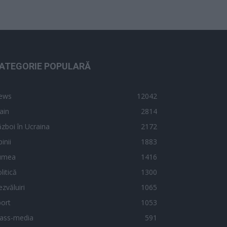
ATEGORIE POPULARĂ
ews
12042
ain
2814
zboi în Ucraina
2172
inii
1883
umea
1416
litică
1300
zvăluiri
1065
ort
1053
ass-media
591