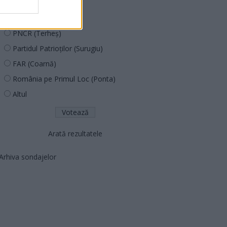
PUSL (D. Voiculescu)
PNȚCD (Pavelescu)
PNCR (Terheș)
Partidul Patrioților (Surugiu)
FAR (Coarnă)
România pe Primul Loc (Ponta)
Altul
Arată rezultatele
Arhiva sondajelor