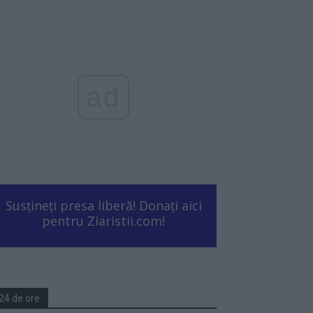
ad
Susțineți presa liberă! Donați aici
pentru Ziaristii.com!
24 de ore