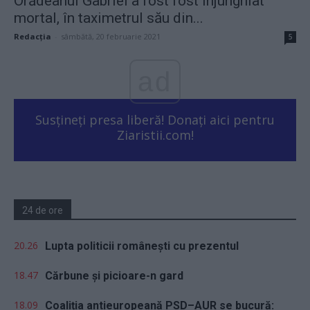
Orădeanul Gabriel a fost fost înjunghiat
mortal, în taximetrul său din...
Redacţia
-
sâmbătă, 20 februarie 2021
5
ad
Susțineți presa liberă! Donați aici pentru
Ziaristii.com!
24 de ore
20.26
Lupta politicii românești cu prezentul
18.47
Cărbune și picioare-n gard
18.09
Coaliția antieuropeană PSD–AUR se bucură: