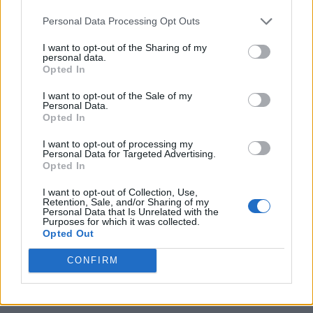
PNCR (Terheș)
Personal Data Processing Opt Outs
Partidul Patrioților (Surugiu)
I want to opt-out of the Sharing of my
personal data.
FAR (Coarnă)
Opted In
România pe Primul Loc (Ponta)
I want to opt-out of the Sale of my
Altul
Personal Data.
Opted In
I want to opt-out of processing my
Personal Data for Targeted Advertising.
Arată rezultatele
Opted In
Arhiva sondajelor
I want to opt-out of Collection, Use,
Retention, Sale, and/or Sharing of my
Personal Data that Is Unrelated with the
Purposes for which it was collected.
Opted Out
CONFIRM