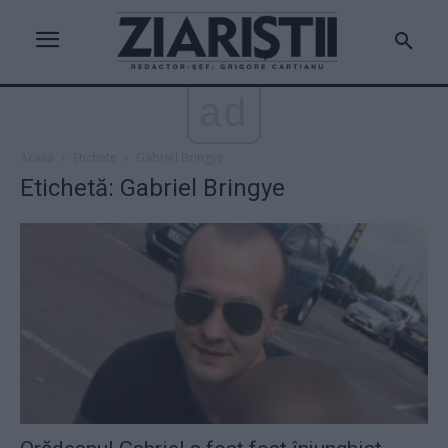
ad
Acasă
Etichete
Gabriel Bringye
Etichetă: Gabriel Bringye