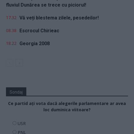
fluviul Dunărea se trece cu piciorul!
17.32
Vă veți blestema zilele, pesedeilor!
08.38
Escrocul Chirieac
18.22
Georgia 2008
Sondaj
Ce partid ați vota dacă alegerile parlamentare ar avea
loc duminica viitoare?
USR
PNL