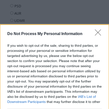
PSD
AUR
UDMR
PMP (Tomac)
Do Not Process My Personal Information
Forța Dreptei (L. Orban)
PNȚMM
If you wish to opt-out of the sale, sharing to third parties, or
REPER
processing of your personal or sensitive information for
targeted advertising by us, please use the below opt-out
SENS
section to confirm your selection. Please note that after your
SOS (Șoșoacă)
opt-out request is processed you may continue seeing
interest-based ads based on personal information utilized by
POT (Gavrilă)
us or personal information disclosed to third parties prior to
PACE (Peia)
your opt-out. You may separately opt-out of the further
Acțiunea Conservatoare (Târziu)
disclosure of your personal information by third parties on the
IAB’s list of downstream participants. This information may
PDF (Lazarus)
also be disclosed by us to third parties on the
IAB’s List of
PUSL (D. Voiculescu)
Downstream Participants
that may further disclose it to other
third parties.
PNȚCD (Pavelescu)