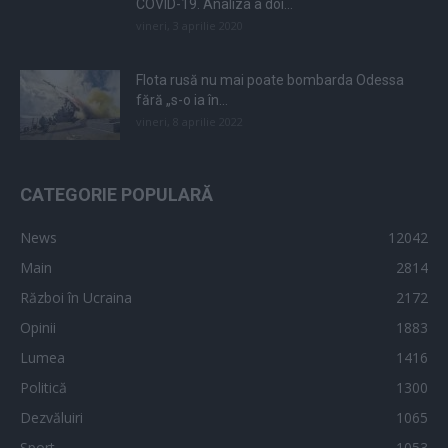
COVID-19. Analiza a doi...
vineri, 3 aprilie 2020
Flota rusă nu mai poate bombarda Odessa
fără „s-o ia în...
vineri, 8 aprilie 2022
CATEGORIE POPULARĂ
News
12042
Main
2814
Război în Ucraina
2172
Opinii
1883
Lumea
1416
Politică
1300
Dezvăluiri
1065
Sport
1053