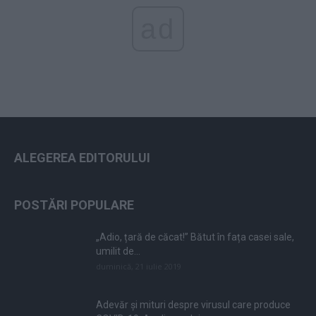
ad
ALEGEREA EDITORULUI
POSTĂRI POPULARE
„Adio, țară de căcat!” Bătut în fața casei sale,
umilit de...
duminică, 21 iulie 2019
Adevăr și mituri despre virusul care produce