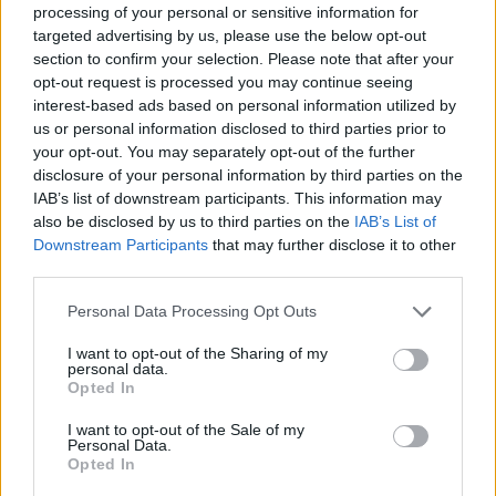
processing of your personal or sensitive information for
USR
targeted advertising by us, please use the below opt-out
PNL
section to confirm your selection. Please note that after your
opt-out request is processed you may continue seeing
PSD
interest-based ads based on personal information utilized by
AUR
us or personal information disclosed to third parties prior to
your opt-out. You may separately opt-out of the further
UDMR
disclosure of your personal information by third parties on the
PMP (Tomac)
IAB’s list of downstream participants. This information may
Forța Dreptei (L. Orban)
also be disclosed by us to third parties on the
IAB’s List of
Downstream Participants
that may further disclose it to other
PNȚMM
third parties.
REPER
Personal Data Processing Opt Outs
SENS
SOS (Șoșoacă)
I want to opt-out of the Sharing of my
personal data.
POT (Gavrilă)
Opted In
PACE (Peia)
I want to opt-out of the Sale of my
Personal Data.
Acțiunea Conservatoare (Târziu)
Opted In
PDF (Lazarus)