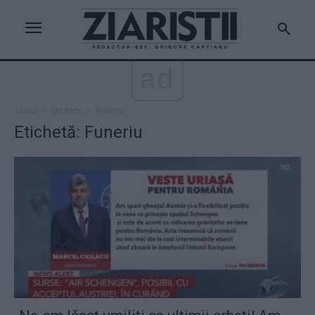
ad
Acasă
Etichete
Funeriu
Etichetă: Funeriu