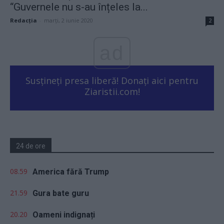
“Guvernele nu s-au înțeles la...
Redacţia
-
marți, 2 iunie 2020
2
ad
Susțineți presa liberă! Donați aici pentru
Ziaristii.com!
24 de ore
08.59
America fără Trump
21.59
Gura bate guru
20.20
Oameni indignați