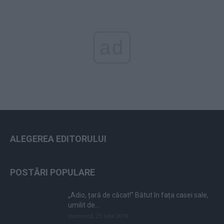
ad
ALEGEREA EDITORULUI
POSTĂRI POPULARE
„Adio, țară de căcat!” Bătut în fața casei sale,
umilit de...
duminică, 21 iulie 2019