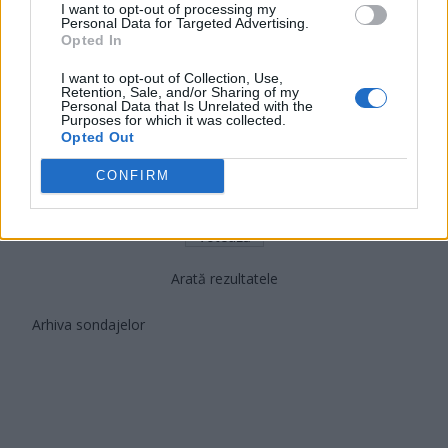
I want to opt-out of processing my
PUSL (D. Voiculescu)
Personal Data for Targeted Advertising.
Opted In
PNȚCD (Pavelescu)
I want to opt-out of Collection, Use,
PNCR (Terheș)
Retention, Sale, and/or Sharing of my
Personal Data that Is Unrelated with the
Partidul Patrioților (Surugiu)
Purposes for which it was collected.
Opted Out
FAR (Coarnă)
România pe Primul Loc (Ponta)
CONFIRM
Altul
Arată rezultatele
Arhiva sondajelor