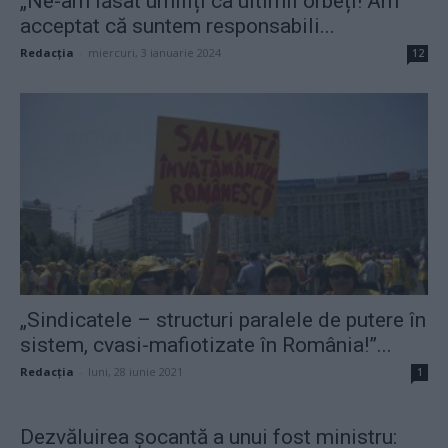
„Ne-am lăsat umiliți ca ultimii orbeți! Am
acceptat că suntem responsabili...
Redacţia
-
miercuri, 3 ianuarie 2024
12
„Sindicatele – structuri paralele de putere în
sistem, cvasi-mafiotizate în România!”...
Redacţia
-
luni, 28 iunie 2021
1
Dezvăluirea șocantă a unui fost ministru: