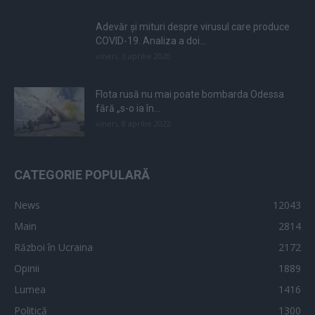
Adevăr și mituri despre virusul care produce
COVID-19. Analiza a doi...
vineri, 3 aprilie 2020
Flota rusă nu mai poate bombarda Odessa
fără „s-o ia în...
vineri, 8 aprilie 2022
CATEGORIE POPULARĂ
News
12043
Main
2814
Război în Ucraina
2172
Opinii
1889
Lumea
1416
Politică
1300