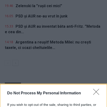
19.46
Zelenski la ”rușii cei mici”
16.05
PSD și AUR ne-au vrut în junk
15.33
PSD și AUR au inventat bâta anti-Fritz. ”Metoda
e cea din...
14.18
Argentina a reușit! Metoda Milei: nu crești
taxele, ci scazi cheltuielile...
Sondaj
Do Not Process My Personal Information
Ce partid ați vota dacă alegerile parlamentare ar avea
loc duminica viitoare?
If you wish to opt-out of the sale, sharing to third parties, or