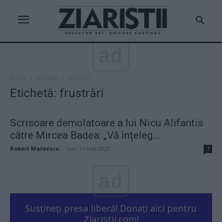
ad
Acasă
Etichete
Frustrări
Etichetă: frustrări
Scrisoare demolatoare a lui Nicu Alifantis
către Mircea Badea: „Vă înțeleg...
Robert Mateescu
-
luni, 11 mai 2020
7
ad
Susțineți presa liberă! Donați aici pentru
Ziaristii.com!