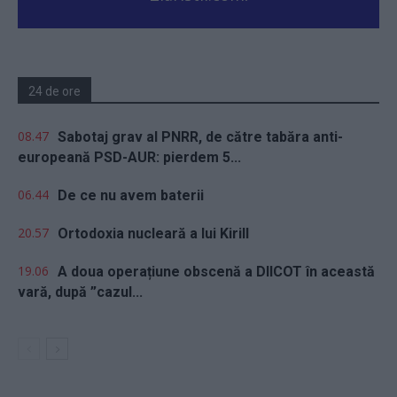
24 de ore
08.47
Sabotaj grav al PNRR, de către tabăra anti-
europeană PSD-AUR: pierdem 5...
06.44
De ce nu avem baterii
20.57
Ortodoxia nucleară a lui Kirill
19.06
A doua operațiune obscenă a DIICOT în această
vară, după ”cazul...