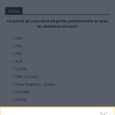
Sondaj
Ce partid ați vota dacă alegerile parlamentare ar avea
loc duminica viitoare?
USR
PNL
PSD
AUR
UDMR
PMP (Tomac)
Forța Dreptei (L. Orban)
PNȚMM
REPER
SENS