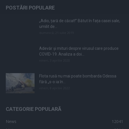
POSTĂRI POPULARE
„Adio, țară de căcat!” Bătut în fața casei sale,
umilit de...
duminică, 21 iulie 2019
Adevăr și mituri despre virusul care produce
COVID-19. Analiza a doi...
vineri, 3 aprilie 2020
Flota rusă nu mai poate bombarda Odessa
fără „s-o ia în...
vineri, 8 aprilie 2022
CATEGORIE POPULARĂ
News
12041