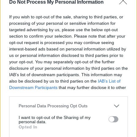
SOS (Șoșoacă)
Do Not Process My Personal Information
POT (Gavrilă)
If you wish to opt-out of the sale, sharing to third parties, or
PACE (Peia)
processing of your personal or sensitive information for
Acțiunea Conservatoare (Târziu)
targeted advertising by us, please use the below opt-out
section to confirm your selection. Please note that after your
PDF (Lazarus)
opt-out request is processed you may continue seeing
PUSL (D. Voiculescu)
interest-based ads based on personal information utilized by
PNȚCD (Pavelescu)
us or personal information disclosed to third parties prior to
your opt-out. You may separately opt-out of the further
PNCR (Terheș)
disclosure of your personal information by third parties on the
Partidul Patrioților (Surugiu)
IAB’s list of downstream participants. This information may
also be disclosed by us to third parties on the
IAB’s List of
FAR (Coarnă)
Downstream Participants
that may further disclose it to other
România pe Primul Loc (Ponta)
third parties.
Altul
Personal Data Processing Opt Outs
I want to opt-out of the Sharing of my
personal data.
Arată rezultatele
Opted In