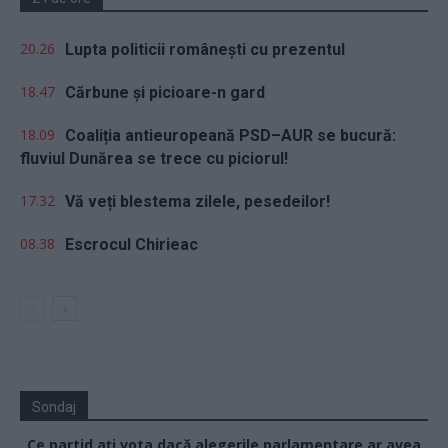
20.26
Lupta politicii românești cu prezentul
18.47
Cărbune și picioare-n gard
18.09
Coaliția antieuropeană PSD–AUR se bucură:
fluviul Dunărea se trece cu piciorul!
17.32
Vă veți blestema zilele, pesedeilor!
08.38
Escrocul Chirieac
Sondaj
Ce partid ați vota dacă alegerile parlamentare ar avea