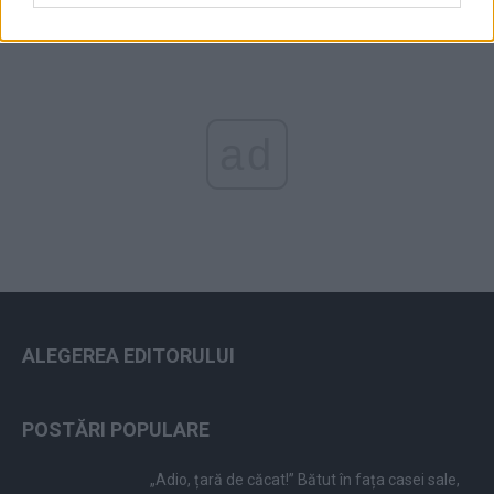
ad
ALEGEREA EDITORULUI
POSTĂRI POPULARE
„Adio, țară de căcat!” Bătut în fața casei sale,