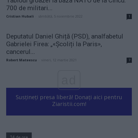
Tabloul groazei la baza NATO de la Cincu:
700 de militari...
Cristian Hubali
-
sâmbătă, 5 noiembrie 2022
1
Deputatul Daniel Ghiță (PSD), analfabetul
Gabrielei Firea: „«Școliți la Paris»,
cancerul...
Robert Mateescu
-
vineri, 12 martie 2021
7
ad
Susțineți presa liberă! Donați aici pentru
Ziaristii.com!
24 de ore