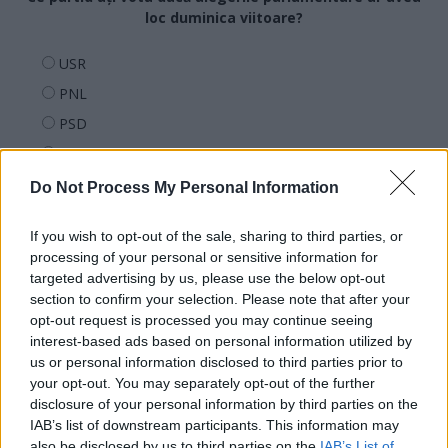
loc duminica viitoare?
USR
PNL
PSD
AUR
UDMR
Do Not Process My Personal Information
PMP (Tomac)
If you wish to opt-out of the sale, sharing to third parties, or
Forța Dreptei (L. Orban)
processing of your personal or sensitive information for
PNȚMM
targeted advertising by us, please use the below opt-out
section to confirm your selection. Please note that after your
REPER
opt-out request is processed you may continue seeing
SENS
interest-based ads based on personal information utilized by
us or personal information disclosed to third parties prior to
SOS (Șoșoacă)
your opt-out. You may separately opt-out of the further
POT (Gavrilă)
disclosure of your personal information by third parties on the
PACE (Peia)
IAB’s list of downstream participants. This information may
also be disclosed by us to third parties on the
IAB’s List of