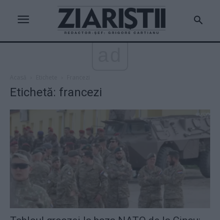
ad
Acasă
Etichete
Francezi
Etichetă: francezi