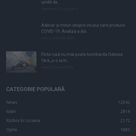
umilit de...
duminică, 21 iulie 2019
Adevăr și mituri despre virusul care produce
COVID-19. Analiza a doi...
vineri, 3 aprilie 2020
Flota rusă nu mai poate bombarda Odessa
fără „s-o ia în...
vineri, 8 aprilie 2022
CATEGORIE POPULARĂ
News
12042
Main
2814
Război în Ucraina
2172
Opinii
1883