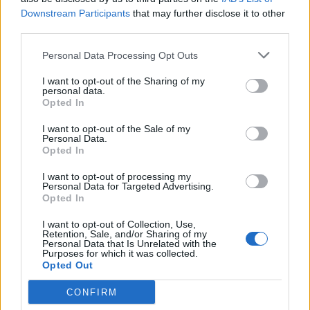
Acțiunea Conservatoare (Târziu)
Downstream Participants
that may further disclose it to other
PDF (Lazarus)
third parties.
PUSL (D. Voiculescu)
Personal Data Processing Opt Outs
PNȚCD (Pavelescu)
I want to opt-out of the Sharing of my
PNCR (Terheș)
personal data.
Opted In
Partidul Patrioților (Surugiu)
FAR (Coarnă)
I want to opt-out of the Sale of my
Personal Data.
România pe Primul Loc (Ponta)
Opted In
Altul
I want to opt-out of processing my
Personal Data for Targeted Advertising.
Opted In
Arată rezultatele
I want to opt-out of Collection, Use,
Retention, Sale, and/or Sharing of my
Personal Data that Is Unrelated with the
Purposes for which it was collected.
Arhiva sondajelor
Opted Out
CONFIRM