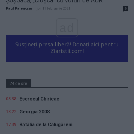
Şoşoacă, „cloşca” cu voturi de AUR
Paul Palencsar
-
joi, 11 februarie 2021
6
ad
Susțineți presa liberă! Donați aici pentru
Ziaristii.com!
24 de ore
08.38
Escrocul Chirieac
18.22
Georgia 2008
17.39
Bătălia de la Călugăreni