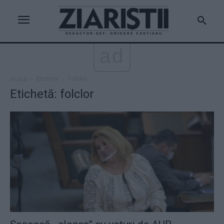
ad
Acasă
Etichete
Folclor
Etichetă: folclor