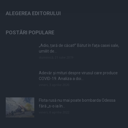
ALEGEREA EDITORULUI
POSTĂRI POPULARE
„Adio, țară de căcat!” Bătut în fața casei sale,
umilit de...
duminică, 21 iulie 2019
Adevăr și mituri despre virusul care produce
COVID-19. Analiza a doi...
vineri, 3 aprilie 2020
Flota rusă nu mai poate bombarda Odessa
fără „s-o ia în...
vineri, 8 aprilie 2022