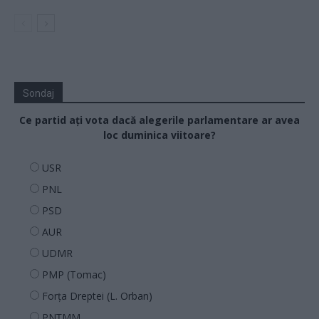
Sondaj
Ce partid ați vota dacă alegerile parlamentare ar avea
loc duminica viitoare?
USR
PNL
PSD
AUR
UDMR
PMP (Tomac)
Forța Dreptei (L. Orban)
PNȚMM