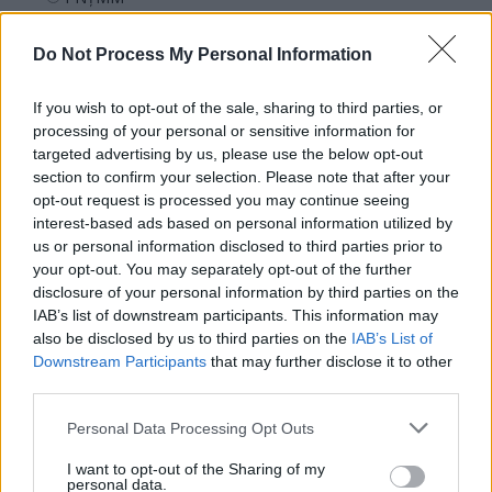
REPER
Do Not Process My Personal Information
SENS
SOS (Șoșoacă)
If you wish to opt-out of the sale, sharing to third parties, or
POT (Gavrilă)
processing of your personal or sensitive information for
targeted advertising by us, please use the below opt-out
PACE (Peia)
section to confirm your selection. Please note that after your
Acțiunea Conservatoare (Târziu)
opt-out request is processed you may continue seeing
interest-based ads based on personal information utilized by
PDF (Lazarus)
us or personal information disclosed to third parties prior to
PUSL (D. Voiculescu)
your opt-out. You may separately opt-out of the further
disclosure of your personal information by third parties on the
PNȚCD (Pavelescu)
IAB’s list of downstream participants. This information may
PNCR (Terheș)
also be disclosed by us to third parties on the
IAB’s List of
Partidul Patrioților (Surugiu)
Downstream Participants
that may further disclose it to other
third parties.
FAR (Coarnă)
România pe Primul Loc (Ponta)
Personal Data Processing Opt Outs
Altul
I want to opt-out of the Sharing of my
personal data.