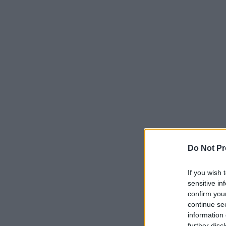
Do Not Pr
If you wish 
sensitive in
confirm you
continue se
information 
further disc