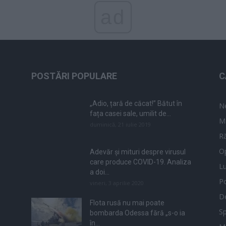
ad
POSTĂRI POPULARE
C
„Adio, țară de căcat!” Bătut în
N
fața casei sale, umilit de...
M
duminică, 21 iulie 2019
Ră
Op
Adevăr și mituri despre virusul
care produce COVID-19. Analiza
L
a doi...
Po
vineri, 3 aprilie 2020
De
Flota rusă nu mai poate
Sp
bombarda Odessa fără „s-o ia
în...