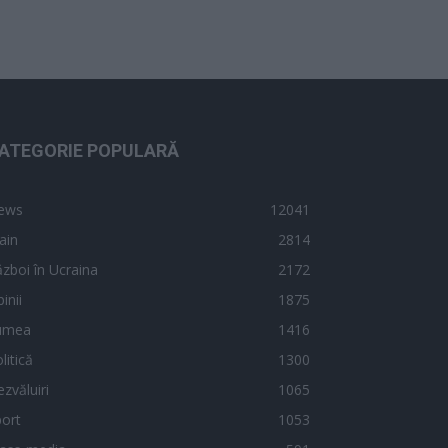
ATEGORIE POPULARĂ
ews
12041
ain
2814
zboi în Ucraina
2172
inii
1875
umea
1416
litică
1300
zvăluiri
1065
ort
1053