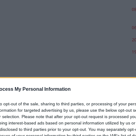
08
06
20
19
ocess My Personal Information
to opt-out of the sale, sharing to third parties, or processing of your per
formation for targeted advertising by us, please use the below opt-out s
r selection. Please note that after your opt-out request is processed y
eing interest-based ads based on personal information utilized by us or
p
disclosed to third parties prior to your opt-out. You may separately opt-
losure of your personal information by third parties on the IAB’s list of