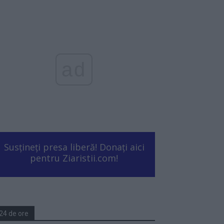
ad
Susțineți presa liberă! Donați aici
pentru Ziaristii.com!
24 de ore