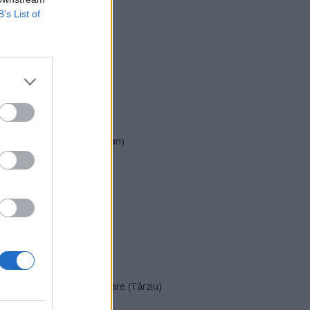
B’s List of
USR
PNL
PSD
AUR
UDMR
PMP (Tomac)
Forța Dreptei (L. Orban)
PNȚMM
REPER
SENS
SOS (Șoșoacă)
POT (Gavrilă)
PACE (Peia)
Acțiunea Conservatoare (Târziu)
PDF (Lazarus)