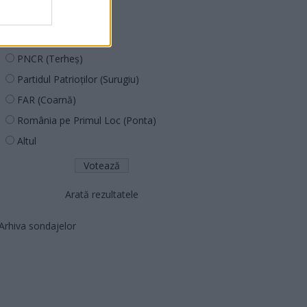
PUSL (D. Voiculescu)
PNȚCD (Pavelescu)
PNCR (Terheș)
Partidul Patrioților (Surugiu)
FAR (Coarnă)
România pe Primul Loc (Ponta)
Altul
Arată rezultatele
Arhiva sondajelor