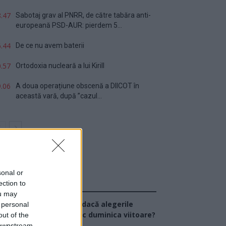
.47
Sabotaj grav al PNRR, de către tabăra anti-
europeană PSD-AUR: pierdem 5...
.44
De ce nu avem baterii
.57
Ortodoxia nucleară a lui Kirill
.06
A doua operațiune obscenă a DIICOT în
această vară, după ”cazul...
sonal or
ection to
Sondaj
ou may
Ce partid ați vota dacă alegerile
 personal
arlamentare ar avea loc duminica viitoare?
out of the
 downstream