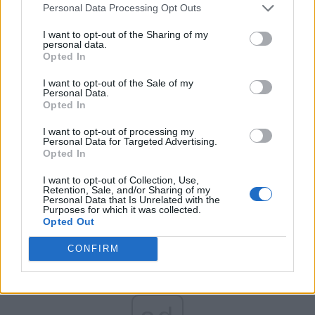
Personal Data Processing Opt Outs
Partidul Patrioților (Surugiu)
FAR (Coarnă)
I want to opt-out of the Sharing of my
personal data.
România pe Primul Loc (Ponta)
Opted In
Altul
I want to opt-out of the Sale of my
Personal Data.
Opted In
Arată rezultatele
I want to opt-out of processing my
Personal Data for Targeted Advertising.
Opted In
Arhiva sondajelor
I want to opt-out of Collection, Use,
Retention, Sale, and/or Sharing of my
Personal Data that Is Unrelated with the
Purposes for which it was collected.
Opted Out
CONFIRM