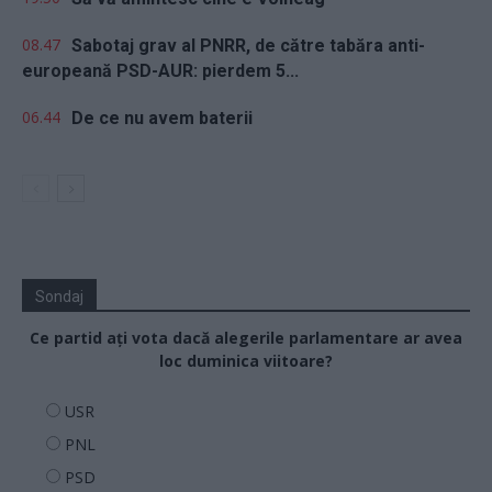
08.47
Sabotaj grav al PNRR, de către tabăra anti-
europeană PSD-AUR: pierdem 5...
06.44
De ce nu avem baterii
Sondaj
Ce partid ați vota dacă alegerile parlamentare ar avea
loc duminica viitoare?
USR
PNL
PSD