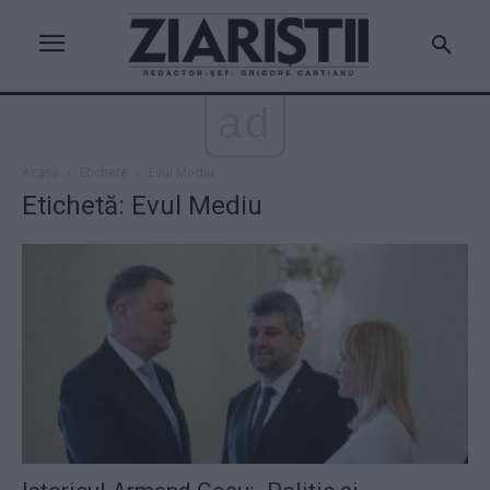
ad
Acasă
Etichete
Evul Mediu
Etichetă: Evul Mediu