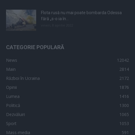
Flota rusă nu mai poate bombarda Odessa
fără „s-o ia în...
vineri, 8 aprilie 2022
CATEGORIE POPULARĂ
News
12042
Main
2814
Război în Ucraina
2172
Opinii
1876
Lumea
1416
Politică
1300
Dezvăluiri
1065
Sport
1053
Mass-media
591