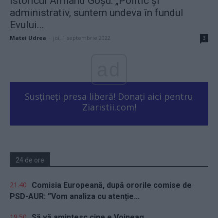
Istoricul Armand Goșu: „Politic și
administrativ, suntem undeva în fundul
Evului...
Matei Udrea
-
joi, 1 septembrie 2022
3
ad
Susțineți presa liberă! Donați aici pentru
Ziaristii.com!
24 de ore
21.40
Comisia Europeană, după ororile comise de
PSD-AUR: ”Vom analiza cu atenție...
19.50
Să vă amintesc cine e Voineag