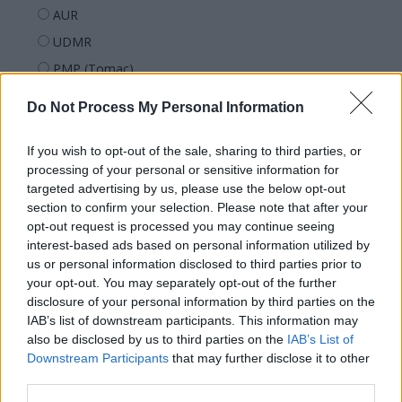
AUR
UDMR
PMP (Tomac)
Forța Dreptei (L. Orban)
Do Not Process My Personal Information
PNȚMM
REPER
If you wish to opt-out of the sale, sharing to third parties, or
processing of your personal or sensitive information for
SENS
targeted advertising by us, please use the below opt-out
SOS (Șoșoacă)
section to confirm your selection. Please note that after your
opt-out request is processed you may continue seeing
POT (Gavrilă)
interest-based ads based on personal information utilized by
PACE (Peia)
us or personal information disclosed to third parties prior to
your opt-out. You may separately opt-out of the further
Acțiunea Conservatoare (Târziu)
disclosure of your personal information by third parties on the
PDF (Lazarus)
IAB’s list of downstream participants. This information may
PUSL (D. Voiculescu)
also be disclosed by us to third parties on the
IAB’s List of
Downstream Participants
that may further disclose it to other
PNȚCD (Pavelescu)
third parties.
PNCR (Terheș)