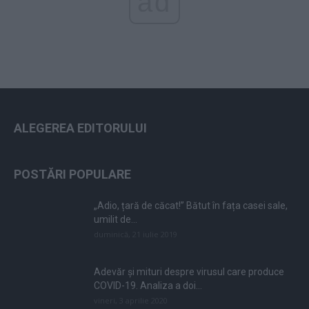
ad
ALEGEREA EDITORULUI
POSTĂRI POPULARE
„Adio, țară de căcat!” Bătut în fața casei sale,
umilit de...
duminică, 21 iulie 2019
Adevăr și mituri despre virusul care produce
COVID-19. Analiza a doi...
vineri, 3 aprilie 2020