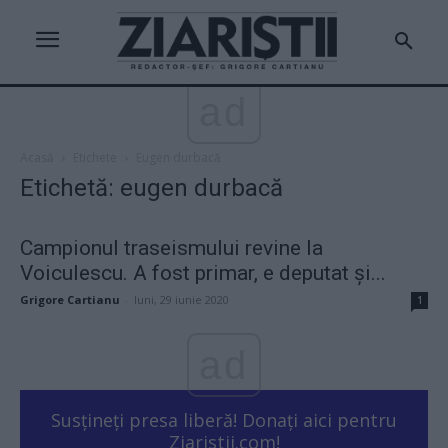
ad
Acasă
Etichete
Eugen durbacă
Etichetă: eugen durbacă
Campionul traseismului revine la
Voiculescu. A fost primar, e deputat și...
Grigore Cartianu
-
luni, 29 iunie 2020
1
ad
Susțineți presa liberă! Donați aici pentru
Ziaristii.com!