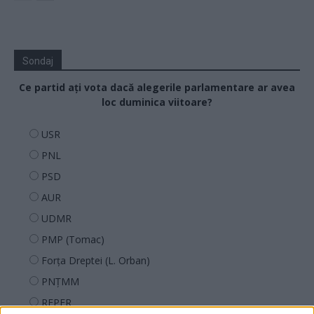
Sondaj
Ce partid ați vota dacă alegerile parlamentare ar avea
loc duminica viitoare?
USR
PNL
PSD
AUR
UDMR
PMP (Tomac)
Forța Dreptei (L. Orban)
PNȚMM
REPER