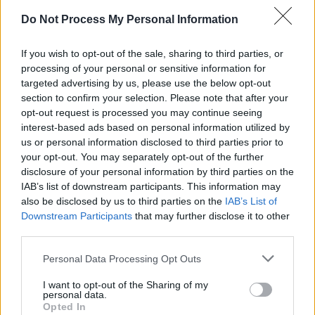
SENS
Do Not Process My Personal Information
SOS (Șoșoacă)
POT (Gavrilă)
If you wish to opt-out of the sale, sharing to third parties, or
processing of your personal or sensitive information for
PACE (Peia)
targeted advertising by us, please use the below opt-out
Acțiunea Conservatoare (Târziu)
section to confirm your selection. Please note that after your
opt-out request is processed you may continue seeing
PDF (Lazarus)
interest-based ads based on personal information utilized by
PUSL (D. Voiculescu)
us or personal information disclosed to third parties prior to
PNȚCD (Pavelescu)
your opt-out. You may separately opt-out of the further
disclosure of your personal information by third parties on the
PNCR (Terheș)
IAB’s list of downstream participants. This information may
Partidul Patrioților (Surugiu)
also be disclosed by us to third parties on the
IAB’s List of
Downstream Participants
that may further disclose it to other
FAR (Coarnă)
third parties.
România pe Primul Loc (Ponta)
Personal Data Processing Opt Outs
Altul
I want to opt-out of the Sharing of my
personal data.
Opted In