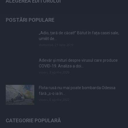
ALEGEREA EDITORULUI
POSTĂRI POPULARE
„Adio, țară de căcat!” Bătut în fața casei sale,
umilit de...
duminică, 21 iulie 2019
Adevăr și mituri despre virusul care produce
COVID-19. Analiza a doi...
vineri, 3 aprilie 2020
Flota rusă nu mai poate bombarda Odessa
fără „s-o ia în...
vineri, 8 aprilie 2022
CATEGORIE POPULARĂ