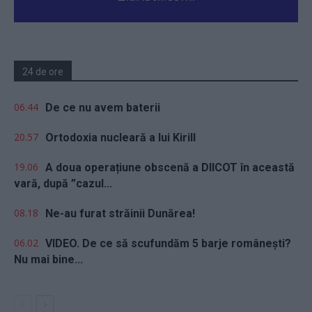
24 de ore
06.44
De ce nu avem baterii
20.57
Ortodoxia nucleară a lui Kirill
19.06
A doua operațiune obscenă a DIICOT în această
vară, după ”cazul...
08.18
Ne-au furat străinii Dunărea!
06.02
VIDEO. De ce să scufundăm 5 barje românești?
Nu mai bine...