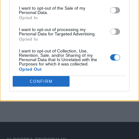
Arată rezultatele
I want to opt-out of the Sale of my
Personal Data.
Arhiva sondajelor
Opted In
I want to opt-out of processing my
Personal Data for Targeted Advertising.
Opted In
I want to opt-out of Collection, Use,
Retention, Sale, and/or Sharing of my
Personal Data that Is Unrelated with the
Purposes for which it was collected.
Opted Out
ad
CONFIRM