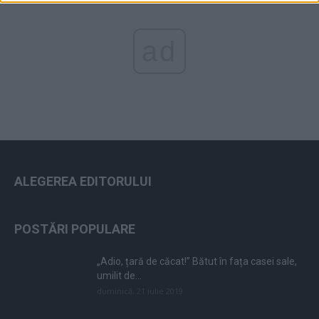
ad
ALEGEREA EDITORULUI
POSTĂRI POPULARE
„Adio, țară de căcat!” Bătut în fața casei sale,
umilit de...
duminică, 21 iulie 2019