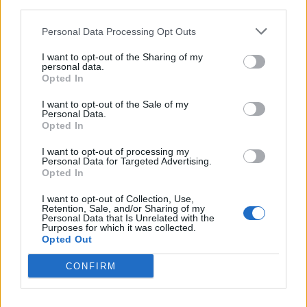
third parties.
PNȚCD (Pavelescu)
Personal Data Processing Opt Outs
PNCR (Terheș)
I want to opt-out of the Sharing of my
Partidul Patrioților (Surugiu)
personal data.
Opted In
FAR (Coarnă)
România pe Primul Loc (Ponta)
I want to opt-out of the Sale of my
Personal Data.
Altul
Opted In
I want to opt-out of processing my
Personal Data for Targeted Advertising.
Opted In
Arată rezultatele
I want to opt-out of Collection, Use,
Arhiva sondajelor
Retention, Sale, and/or Sharing of my
Personal Data that Is Unrelated with the
Purposes for which it was collected.
Opted Out
CONFIRM