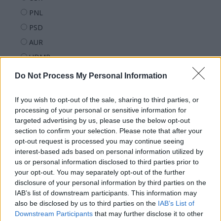
PNL
PSD
AUR
UDMR
PMP (Tomac)
Do Not Process My Personal Information
Forța Dreptei (L. Orban)
If you wish to opt-out of the sale, sharing to third parties, or
PNȚMM
processing of your personal or sensitive information for
REPER
targeted advertising by us, please use the below opt-out
SENS
section to confirm your selection. Please note that after your
opt-out request is processed you may continue seeing
SOS (Șoșoacă)
interest-based ads based on personal information utilized by
POT (Gavrilă)
us or personal information disclosed to third parties prior to
your opt-out. You may separately opt-out of the further
PACE (Peia)
disclosure of your personal information by third parties on the
Acțiunea Conservatoare (Târziu)
IAB’s list of downstream participants. This information may
also be disclosed by us to third parties on the
IAB’s List of
PDF (Lazarus)
Downstream Participants
that may further disclose it to other
PUSL (D. Voiculescu)