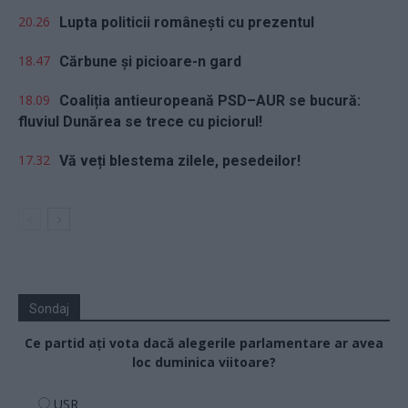
20.26
Lupta politicii românești cu prezentul
18.47
Cărbune și picioare-n gard
18.09
Coaliția antieuropeană PSD–AUR se bucură:
fluviul Dunărea se trece cu piciorul!
17.32
Vă veți blestema zilele, pesedeilor!
Sondaj
Ce partid ați vota dacă alegerile parlamentare ar avea
loc duminica viitoare?
USR