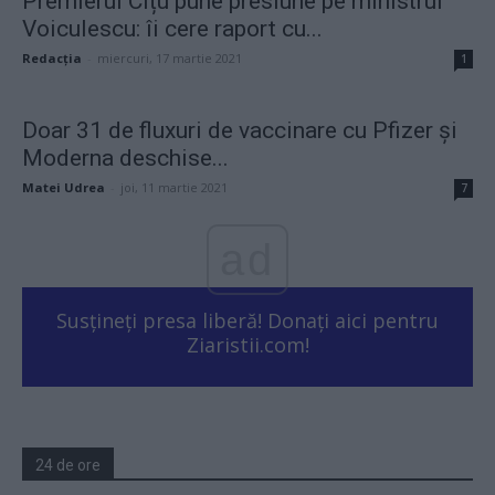
Premierul Cîțu pune presiune pe ministrul
Voiculescu: îi cere raport cu...
Redacţia
-
miercuri, 17 martie 2021
1
Doar 31 de fluxuri de vaccinare cu Pfizer și
Moderna deschise...
Matei Udrea
-
joi, 11 martie 2021
7
ad
Susțineți presa liberă! Donați aici pentru
Ziaristii.com!
24 de ore