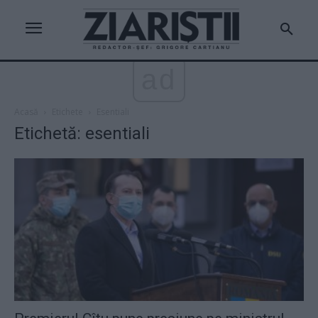
ad
Acasă
Etichete
Esentiali
Etichetă: esentiali