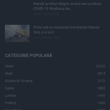
Adevăr și mituri despre virusul care produce
COVID-19. Analiza a doi...
vineri, 3 aprilie 2020
Flota rusă nu mai poate bombarda Odessa
fără „s-o ia în...
vineri, 8 aprilie 2022
CATEGORIE POPULARĂ
News
12042
Main
2814
Război în Ucraina
2172
Opinii
1883
Lumea
1416
Politică
1300