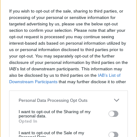
PACE (Peia)
If you wish to opt-out of the sale, sharing to third parties, or
Acțiunea Conservatoare (Târziu)
processing of your personal or sensitive information for
targeted advertising by us, please use the below opt-out
PDF (Lazarus)
section to confirm your selection. Please note that after your
PUSL (D. Voiculescu)
opt-out request is processed you may continue seeing
interest-based ads based on personal information utilized by
PNȚCD (Pavelescu)
us or personal information disclosed to third parties prior to
PNCR (Terheș)
your opt-out. You may separately opt-out of the further
Partidul Patrioților (Surugiu)
disclosure of your personal information by third parties on the
IAB’s list of downstream participants. This information may
FAR (Coarnă)
also be disclosed by us to third parties on the
IAB’s List of
România pe Primul Loc (Ponta)
Downstream Participants
that may further disclose it to other
third parties.
Altul
Personal Data Processing Opt Outs
I want to opt-out of the Sharing of my
Arată rezultatele
personal data.
Opted In
Arhiva sondajelor
I want to opt-out of the Sale of my