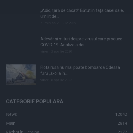
„Adio, țară de căcat!” Bătut în fața casei sale,
umilit de...
duminică, 21 iulie 2019
Adevăr și mituri despre virusul care produce
COVID-19. Analiza a doi...
vineri, 3 aprilie 2020
Flota rusă nu mai poate bombarda Odessa
fără „s-o ia în...
vineri, 8 aprilie 2022
CATEGORIE POPULARĂ
News
12042
Main
2814
Război în Ucraina
2172