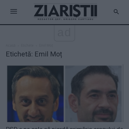
ad
Acasă
Etichete
Emil Moț
Etichetă: Emil Moț