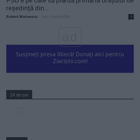
PSD e pe cale să piardă primăria orașului de
reședință din...
Robert Mateescu
-
luni, 3 iunie 2024
0
ad
Susțineți presa liberă! Donați aici pentru
Ziaristii.com!
24 de ore