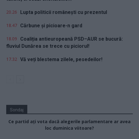
20.26
Lupta politicii românești cu prezentul
18.47
Cărbune și picioare-n gard
18.09
Coaliția antieuropeană PSD–AUR se bucură:
fluviul Dunărea se trece cu piciorul!
17.32
Vă veți blestema zilele, pesedeilor!
Sondaj
Ce partid ați vota dacă alegerile parlamentare ar avea
loc duminica viitoare?