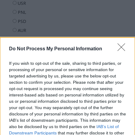
USR
PNL
PSD
AUR
UDMR
PMP (Tomac)
Do Not Process My Personal Information
Forța Dreptei (L. Orban)
If you wish to opt-out of the sale, sharing to third parties, or
PNȚMM
processing of your personal or sensitive information for
REPER
targeted advertising by us, please use the below opt-out
section to confirm your selection. Please note that after your
SENS
opt-out request is processed you may continue seeing
SOS (Șoșoacă)
interest-based ads based on personal information utilized by
us or personal information disclosed to third parties prior to
POT (Gavrilă)
your opt-out. You may separately opt-out of the further
PACE (Peia)
disclosure of your personal information by third parties on the
IAB’s list of downstream participants. This information may
Acțiunea Conservatoare (Târziu)
also be disclosed by us to third parties on the
IAB’s List of
PDF (Lazarus)
Downstream Participants
that may further disclose it to other