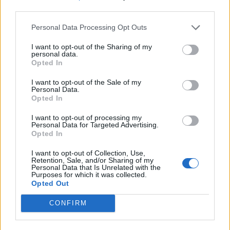
PUSL (D. Voiculescu)
third parties.
PNȚCD (Pavelescu)
Personal Data Processing Opt Outs
PNCR (Terheș)
I want to opt-out of the Sharing of my
Partidul Patrioților (Surugiu)
personal data.
Opted In
FAR (Coarnă)
I want to opt-out of the Sale of my
România pe Primul Loc (Ponta)
Personal Data.
Opted In
Altul
I want to opt-out of processing my
Personal Data for Targeted Advertising.
Opted In
Arată rezultatele
I want to opt-out of Collection, Use,
Retention, Sale, and/or Sharing of my
Arhiva sondajelor
Personal Data that Is Unrelated with the
Purposes for which it was collected.
Opted Out
CONFIRM