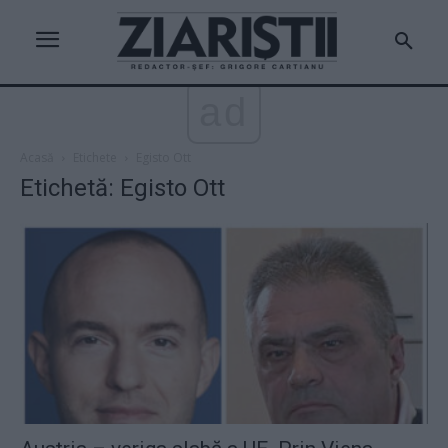
ad
Acasă
Etichete
Egisto Ott
Etichetă: Egisto Ott