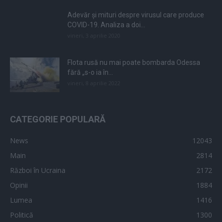
Adevăr și mituri despre virusul care produce
COVID-19. Analiza a doi...
vineri, 3 aprilie 2020
Flota rusă nu mai poate bombarda Odessa
fără „s-o ia în...
vineri, 8 aprilie 2022
CATEGORIE POPULARĂ
News
12043
Main
2814
Război în Ucraina
2172
Opinii
1884
Lumea
1416
Politică
1300