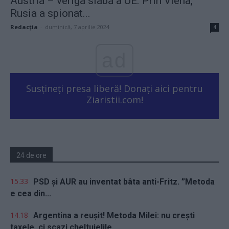
Austria – veriga slabă a UE. Prin Viena,
Rusia a spionat...
Redacţia
-
duminică, 7 aprilie 2024
4
ad
Susțineți presa liberă! Donați aici pentru
Ziaristii.com!
24 de ore
15.33
PSD și AUR au inventat bâta anti-Fritz. ”Metoda
e cea din...
14.18
Argentina a reușit! Metoda Milei: nu crești
taxele, ci scazi cheltuielile...