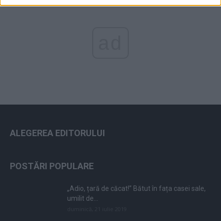
ad
ALEGEREA EDITORULUI
POSTĂRI POPULARE
„Adio, țară de căcat!” Bătut în fața casei sale,
umilit de...
duminică, 21 iulie 2019