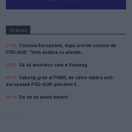
24 de ore
21.40
Comisia Europeană, după ororile comise de
PSD-AUR: ”Vom analiza cu atenție...
19.50
Să vă amintesc cine e Voineag
08.47
Sabotaj grav al PNRR, de către tabăra anti-
europeană PSD-AUR: pierdem 5...
06.44
De ce nu avem baterii