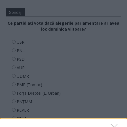
Sondaj
Ce partid ați vota dacă alegerile parlamentare ar avea
loc duminica viitoare?
USR
PNL
PSD
AUR
UDMR
PMP (Tomac)
Forța Dreptei (L. Orban)
PNȚMM
REPER
SENS