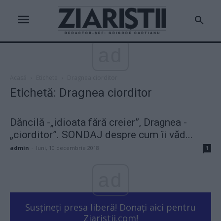
ad
Acasă
Etichete
Dragnea ciorditor
Etichetă: Dragnea ciorditor
Dăncilă -„idioata fără creier”, Dragnea -
„ciorditor”. SONDAJ despre cum îi văd...
admin
-
luni, 10 decembrie 2018
1
ad
Susțineți presa liberă! Donați aici pentru
Ziaristii.com!