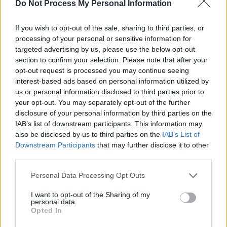
SOS (Șoșoacă)
Do Not Process My Personal Information
POT (Gavrilă)
If you wish to opt-out of the sale, sharing to third parties, or
PACE (Peia)
processing of your personal or sensitive information for
Acțiunea Conservatoare (Târziu)
targeted advertising by us, please use the below opt-out
section to confirm your selection. Please note that after your
PDF (Lazarus)
opt-out request is processed you may continue seeing
PUSL (D. Voiculescu)
interest-based ads based on personal information utilized by
PNȚCD (Pavelescu)
us or personal information disclosed to third parties prior to
your opt-out. You may separately opt-out of the further
PNCR (Terheș)
disclosure of your personal information by third parties on the
Partidul Patrioților (Surugiu)
IAB’s list of downstream participants. This information may
also be disclosed by us to third parties on the
IAB’s List of
FAR (Coarnă)
Downstream Participants
that may further disclose it to other
România pe Primul Loc (Ponta)
third parties.
Altul
Personal Data Processing Opt Outs
I want to opt-out of the Sharing of my
personal data.
Arată rezultatele
Opted In