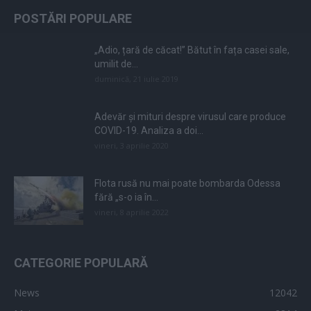
POSTĂRI POPULARE
„Adio, țară de căcat!” Bătut în fața casei sale,
umilit de...
duminică, 21 iulie 2019
Adevăr și mituri despre virusul care produce
COVID-19. Analiza a doi...
vineri, 3 aprilie 2020
Flota rusă nu mai poate bombarda Odessa
fără „s-o ia în...
vineri, 8 aprilie 2022
CATEGORIE POPULARĂ
News
12042