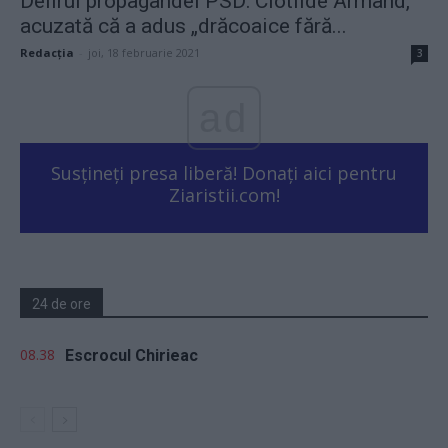
Delirul propagandei PSD: Clotilde Armand,
acuzată că a adus „drăcoaice fără...
Redacţia
-
joi, 18 februarie 2021
3
ad
Susțineți presa liberă! Donați aici pentru
Ziaristii.com!
24 de ore
08.38
Escrocul Chirieac