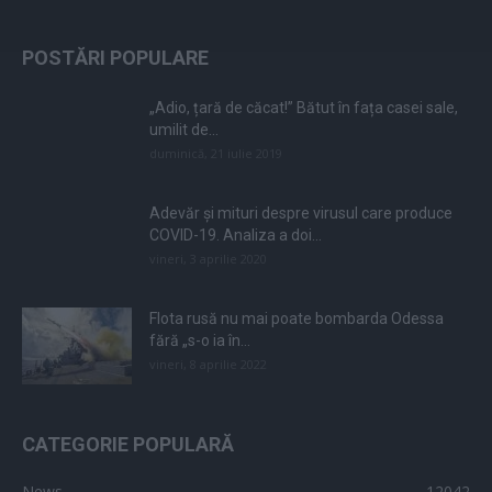
POSTĂRI POPULARE
„Adio, țară de căcat!” Bătut în fața casei sale,
umilit de...
duminică, 21 iulie 2019
Adevăr și mituri despre virusul care produce
COVID-19. Analiza a doi...
vineri, 3 aprilie 2020
Flota rusă nu mai poate bombarda Odessa
fără „s-o ia în...
vineri, 8 aprilie 2022
CATEGORIE POPULARĂ
News
12042