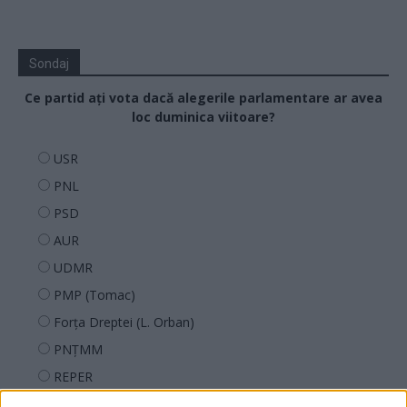
Sondaj
Ce partid ați vota dacă alegerile parlamentare ar avea
loc duminica viitoare?
USR
PNL
PSD
AUR
UDMR
PMP (Tomac)
Forța Dreptei (L. Orban)
PNȚMM
REPER
SENS