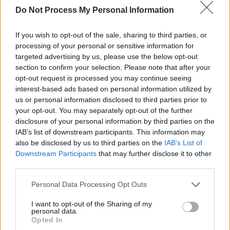
Do Not Process My Personal Information
SOS (Șoșoacă)
POT (Gavrilă)
If you wish to opt-out of the sale, sharing to third parties, or
PACE (Peia)
processing of your personal or sensitive information for
targeted advertising by us, please use the below opt-out
Acțiunea Conservatoare (Târziu)
section to confirm your selection. Please note that after your
PDF (Lazarus)
opt-out request is processed you may continue seeing
interest-based ads based on personal information utilized by
PUSL (D. Voiculescu)
us or personal information disclosed to third parties prior to
PNȚCD (Pavelescu)
your opt-out. You may separately opt-out of the further
PNCR (Terheș)
disclosure of your personal information by third parties on the
IAB’s list of downstream participants. This information may
Partidul Patrioților (Surugiu)
also be disclosed by us to third parties on the
IAB’s List of
FAR (Coarnă)
Downstream Participants
that may further disclose it to other
third parties.
România pe Primul Loc (Ponta)
Altul
Personal Data Processing Opt Outs
I want to opt-out of the Sharing of my
personal data.
Opted In
Arată rezultatele