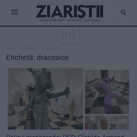
ad
Acasă
Etichete
Dracoaice
Etichetă: dracoaice