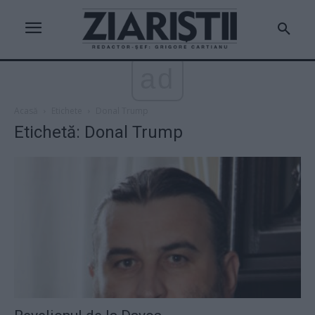
ad
Acasă
Etichete
Donal Trump
Etichetă: Donal Trump