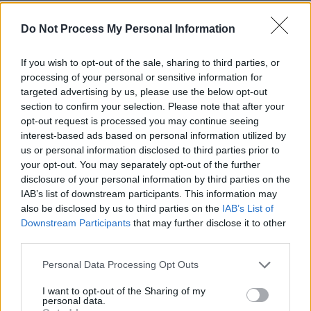
Redacţia
-
joi, 7 ianuarie 2021
1
Do Not Process My Personal Information
ad
If you wish to opt-out of the sale, sharing to third parties, or
processing of your personal or sensitive information for
Susțineți presa liberă! Donați aici pentru
targeted advertising by us, please use the below opt-out
Ziaristii.com!
section to confirm your selection. Please note that after your
opt-out request is processed you may continue seeing
interest-based ads based on personal information utilized by
us or personal information disclosed to third parties prior to
your opt-out. You may separately opt-out of the further
disclosure of your personal information by third parties on the
24 de ore
IAB’s list of downstream participants. This information may
also be disclosed by us to third parties on the
IAB’s List of
08.38
Escrocul Chirieac
Downstream Participants
that may further disclose it to other
third parties.
18.22
Georgia 2008
Personal Data Processing Opt Outs
17.39
Bătălia de la Călugăreni
I want to opt-out of the Sharing of my
personal data.