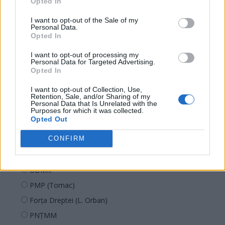
Opted In
I want to opt-out of the Sale of my
Personal Data.
Opted In
I want to opt-out of processing my
Sondaj
Personal Data for Targeted Advertising.
Opted In
Ce partid ați vota dacă alegerile parlamentare ar avea
loc duminica viitoare?
I want to opt-out of Collection, Use,
Retention, Sale, and/or Sharing of my
Personal Data that Is Unrelated with the
USR
Purposes for which it was collected.
Opted Out
PNL
CONFIRM
PSD
AUR
UDMR
PMP (Tomac)
Forța Dreptei (L. Orban)
PNȚMM