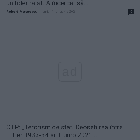
un lider ratat. A încercat să...
Robert Mateescu
-
luni, 11 ianuarie 2021
0
ad
CTP: „Terorism de stat. Deosebirea între
Hitler 1933-34 și Trump 2021...