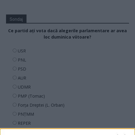
Sondaj
Ce partid ați vota dacă alegerile parlamentare ar avea
loc duminica viitoare?
USR
PNL
PSD
AUR
UDMR
PMP (Tomac)
Forța Dreptei (L. Orban)
PNȚMM
REPER
SENS