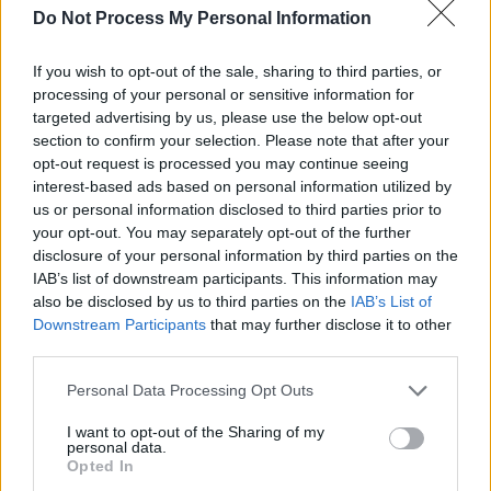
Do Not Process My Personal Information
SOS (Șoșoacă)
POT (Gavrilă)
If you wish to opt-out of the sale, sharing to third parties, or
PACE (Peia)
processing of your personal or sensitive information for
targeted advertising by us, please use the below opt-out
Acțiunea Conservatoare (Târziu)
section to confirm your selection. Please note that after your
PDF (Lazarus)
opt-out request is processed you may continue seeing
PUSL (D. Voiculescu)
interest-based ads based on personal information utilized by
us or personal information disclosed to third parties prior to
PNȚCD (Pavelescu)
your opt-out. You may separately opt-out of the further
PNCR (Terheș)
disclosure of your personal information by third parties on the
IAB’s list of downstream participants. This information may
Partidul Patrioților (Surugiu)
also be disclosed by us to third parties on the
IAB’s List of
FAR (Coarnă)
Downstream Participants
that may further disclose it to other
third parties.
România pe Primul Loc (Ponta)
Altul
Personal Data Processing Opt Outs
I want to opt-out of the Sharing of my
personal data.
Opted In
Arată rezultatele