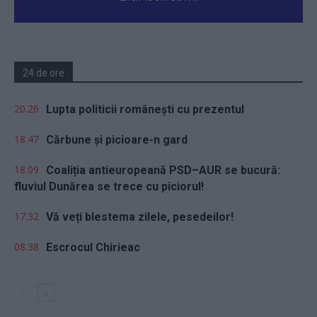
24 de ore
20.26
Lupta politicii românești cu prezentul
18.47
Cărbune și picioare-n gard
18.09
Coaliția antieuropeană PSD–AUR se bucură:
fluviul Dunărea se trece cu piciorul!
17.32
Vă veți blestema zilele, pesedeilor!
08.38
Escrocul Chirieac