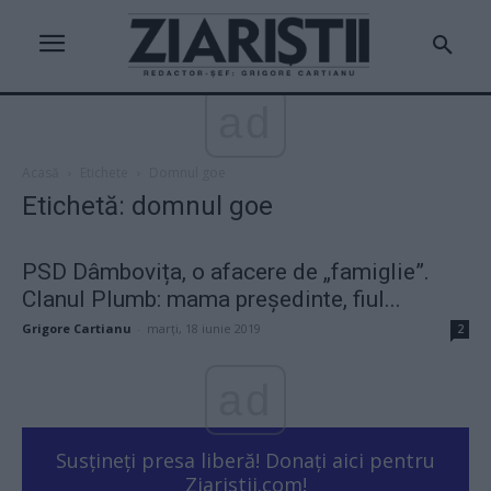
ad
Acasă
Etichete
Domnul goe
Etichetă: domnul goe
PSD Dâmbovița, o afacere de „famiglie”.
Clanul Plumb: mama președinte, fiul...
Grigore Cartianu
-
marți, 18 iunie 2019
2
ad
Susțineți presa liberă! Donați aici pentru
Ziaristii.com!