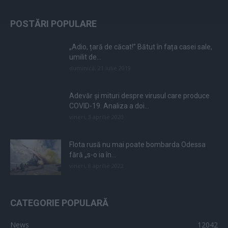
POSTĂRI POPULARE
„Adio, țară de căcat!” Bătut în fața casei sale,
umilit de...
duminică, 21 iulie 2019
Adevăr și mituri despre virusul care produce
COVID-19. Analiza a doi...
vineri, 3 aprilie 2020
Flota rusă nu mai poate bombarda Odessa
fără „s-o ia în...
vineri, 8 aprilie 2022
CATEGORIE POPULARĂ
News
12042