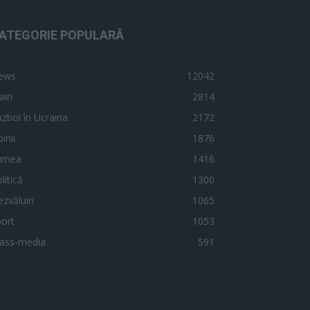
ATEGORIE POPULARĂ
ews
12042
ain
2814
zboi în Ucraina
2172
inii
1876
umea
1416
litică
1300
zvăluiri
1065
ort
1053
ass-media
591