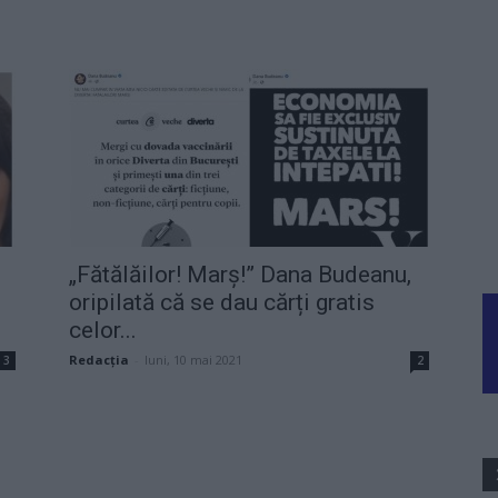
„Fătălăilor! Marș!” Dana Budeanu,
oripilată că se dau cărți gratis
celor...
Redacţia
-
luni, 10 mai 2021
3
2