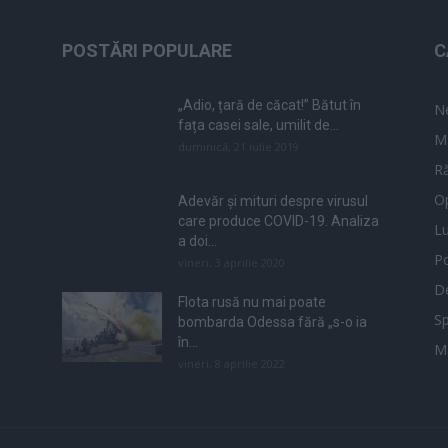
POSTĂRI POPULARE
C
„Adio, țară de căcat!” Bătut în
N
fața casei sale, umilit de...
M
duminică, 21 iulie 2019
Ră
Op
Adevăr și mituri despre virusul
care produce COVID-19. Analiza
L
a doi...
Po
vineri, 3 aprilie 2020
De
Flota rusă nu mai poate
Sp
bombarda Odessa fără „s-o ia
în...
M
vineri, 8 aprilie 2022