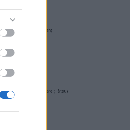
AUR
UDMR
PMP (Tomac)
Forța Dreptei (L. Orban)
PNȚMM
REPER
SENS
SOS (Șoșoacă)
POT (Gavrilă)
PACE (Peia)
Acțiunea Conservatoare (Târziu)
PDF (Lazarus)
PUSL (D. Voiculescu)
PNȚCD (Pavelescu)
PNCR (Terheș)