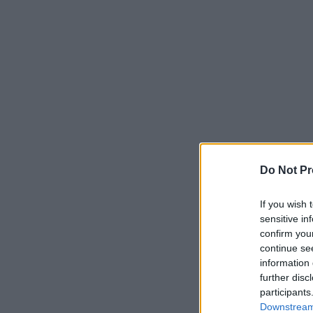
Do Not Pr
If you wish 
sensitive in
confirm you
continue se
information 
further disc
participants
Downstream 