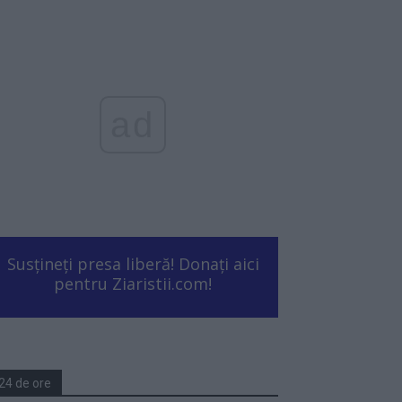
ad
Susțineți presa liberă! Donați aici
pentru Ziaristii.com!
24 de ore