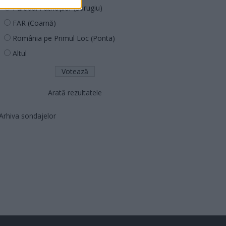
Partidul Patrioților (Surugiu)
FAR (Coarnă)
România pe Primul Loc (Ponta)
Altul
Arată rezultatele
Arhiva sondajelor