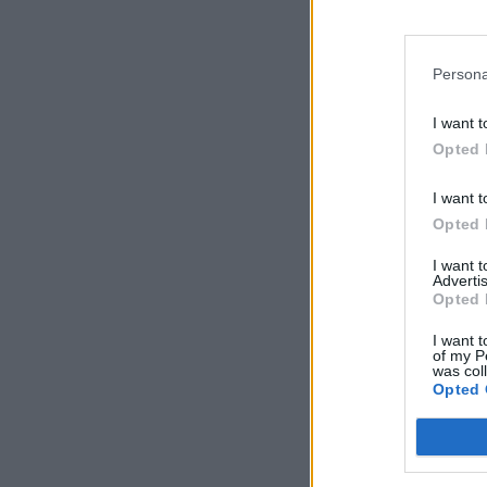
Persona
I want t
Opted 
I want t
Opted 
I want 
Advertis
Opted 
I want t
of my P
was col
Opted 