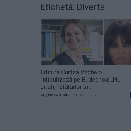
Etichetă: Diverta
Editura Curtea Veche o
ridiculizeză pe Budeanca: „Nu
uitați, fătălăilor și...
Grigore Cartianu
-
marți, 11 mai 2021