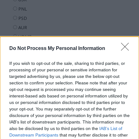
PNL
PSD
AUR
UDMR
PMP (Tomac)
Do Not Process My Personal Information
Forța Dreptei (L. Orban)
If you wish to opt-out of the sale, sharing to third parties, or
PNȚMM
processing of your personal or sensitive information for
REPER
targeted advertising by us, please use the below opt-out
section to confirm your selection. Please note that after your
SENS
opt-out request is processed you may continue seeing
SOS (Șoșoacă)
interest-based ads based on personal information utilized by
POT (Gavrilă)
us or personal information disclosed to third parties prior to
your opt-out. You may separately opt-out of the further
PACE (Peia)
disclosure of your personal information by third parties on the
Acțiunea Conservatoare (Târziu)
IAB’s list of downstream participants. This information may
also be disclosed by us to third parties on the
IAB’s List of
PDF (Lazarus)
Downstream Participants
that may further disclose it to other