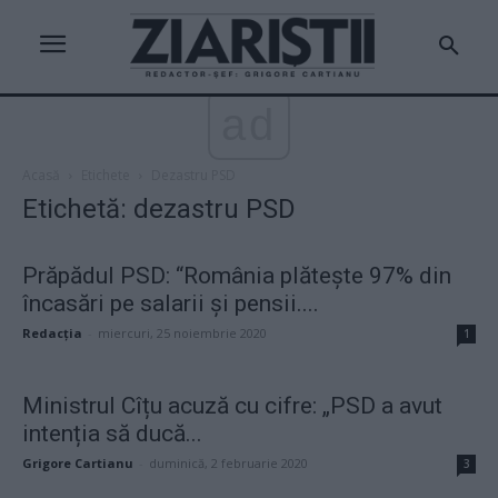
ad
Acasă
Etichete
Dezastru PSD
Etichetă: dezastru PSD
Prăpădul PSD: “România plătește 97% din
încasări pe salarii și pensii....
Redacţia
-
miercuri, 25 noiembrie 2020
1
Ministrul Cîțu acuză cu cifre: „PSD a avut
intenția să ducă...
Grigore Cartianu
-
duminică, 2 februarie 2020
3