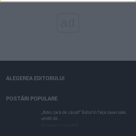
ad
ALEGEREA EDITORULUI
POSTĂRI POPULARE
„Adio, țară de căcat!” Bătut în fața casei sale,
umilit de...
duminică, 21 iulie 2019