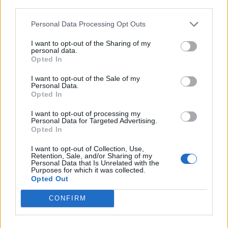
PUSL (D. Voiculescu)
third parties.
PNȚCD (Pavelescu)
Personal Data Processing Opt Outs
PNCR (Terheș)
I want to opt-out of the Sharing of my
Partidul Patrioților (Surugiu)
personal data.
Opted In
FAR (Coarnă)
România pe Primul Loc (Ponta)
I want to opt-out of the Sale of my
Personal Data.
Altul
Opted In
I want to opt-out of processing my
Personal Data for Targeted Advertising.
Opted In
Arată rezultatele
I want to opt-out of Collection, Use,
Arhiva sondajelor
Retention, Sale, and/or Sharing of my
Personal Data that Is Unrelated with the
Purposes for which it was collected.
Opted Out
CONFIRM