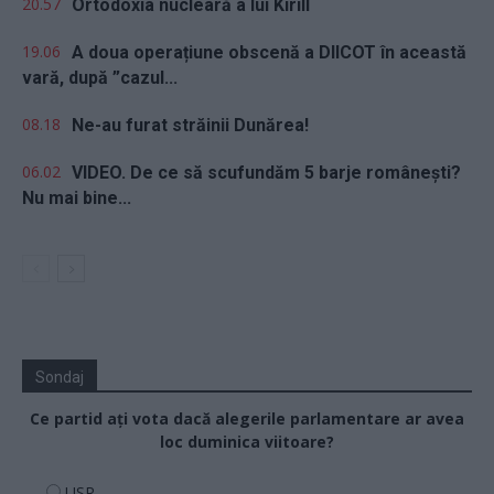
20.57
Ortodoxia nucleară a lui Kirill
19.06
A doua operațiune obscenă a DIICOT în această
vară, după ”cazul...
08.18
Ne-au furat străinii Dunărea!
06.02
VIDEO. De ce să scufundăm 5 barje românești?
Nu mai bine...
Sondaj
Ce partid ați vota dacă alegerile parlamentare ar avea
loc duminica viitoare?
USR