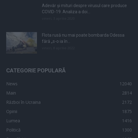
Adevăr și mituri despre virusul care produce
COVID-19. Analiza a doi...
vineri, 3 aprilie 2020
Flota rusă nu mai poate bombarda Odessa
fără „s-o ia în...
vineri, 8 aprilie 2022
CATEGORIE POPULARĂ
News
12040
Main
2814
Război în Ucraina
2172
Opinii
1875
Lumea
1416
Politică
1300