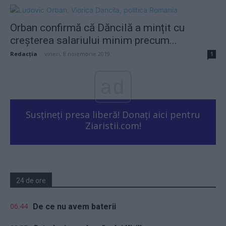
Orban confirmă că Dăncilă a mințit cu
creșterea salariului minim precum...
Redacţia
-
vineri, 8 noiembrie 2019
1
ad
Susțineți presa liberă! Donați aici pentru
Ziaristii.com!
24 de ore
06.44
De ce nu avem baterii