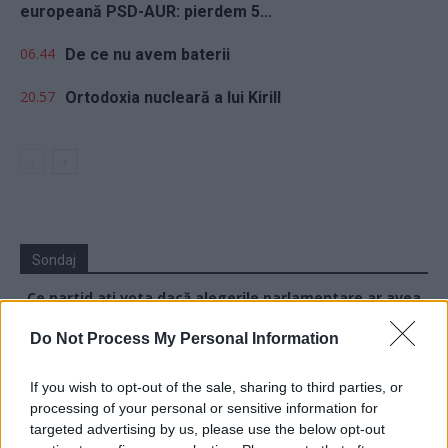
europeană PSD-AUR: pierdem 5...
06.44
De ce nu avem baterii
20.57
Ortodoxia nucleară a lui Kirill
Sondaj
Ce partid ați vota dacă alegerile parlamentare ar avea
loc duminica viitoare?
Do Not Process My Personal Information
USR
If you wish to opt-out of the sale, sharing to third parties, or
PNL
processing of your personal or sensitive information for
PSD
targeted advertising by us, please use the below opt-out