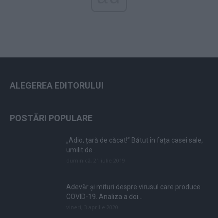
ALEGEREA EDITORULUI
POSTĂRI POPULARE
„Adio, țară de căcat!” Bătut în fața casei sale,
umilit de...
duminică, 21 iulie 2019
Adevăr și mituri despre virusul care produce
COVID-19. Analiza a doi...
vineri, 3 aprilie 2020