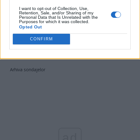
Partidul Patrioților (Surugiu)
I want to opt-out of Collection, Use,
FAR (Coarnă)
Retention, Sale, and/or Sharing of my
Personal Data that Is Unrelated with the
România pe Primul Loc (Ponta)
Purposes for which it was collected.
Opted Out
Altul
CONFIRM
Arată rezultatele
Arhiva sondajelor
ad