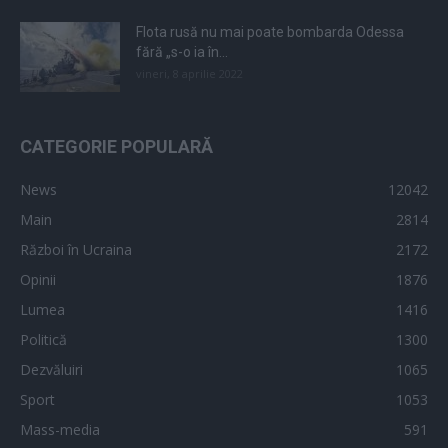
Flota rusă nu mai poate bombarda Odessa
fără „s-o ia în...
vineri, 8 aprilie 2022
CATEGORIE POPULARĂ
News
12042
Main
2814
Război în Ucraina
2172
Opinii
1876
Lumea
1416
Politică
1300
Dezvăluiri
1065
Sport
1053
Mass-media
591