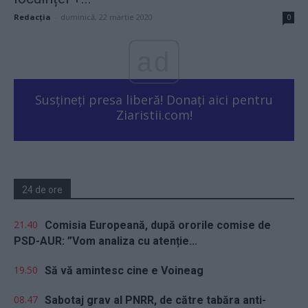
Redacţia
-
duminică, 22 martie 2020
0
ad
Susțineți presa liberă! Donați aici pentru
Ziaristii.com!
24 de ore
21.40
Comisia Europeană, după ororile comise de
PSD-AUR: ”Vom analiza cu atenție...
19.50
Să vă amintesc cine e Voineag
08.47
Sabotaj grav al PNRR, de către tabăra anti-