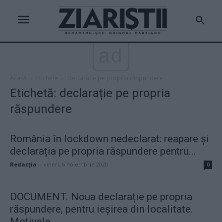
ad
Acasă
Etichete
Declarație pe propria răspundere
Etichetă: declarație pe propria
răspundere
România în lockdown nedeclarat: reapare și
declarația pe propria răspundere pentru...
Redacţia
-
vineri, 6 noiembrie 2020
0
DOCUMENT. Noua declarație pe propria
răspundere, pentru ieșirea din localitate.
Motivele...