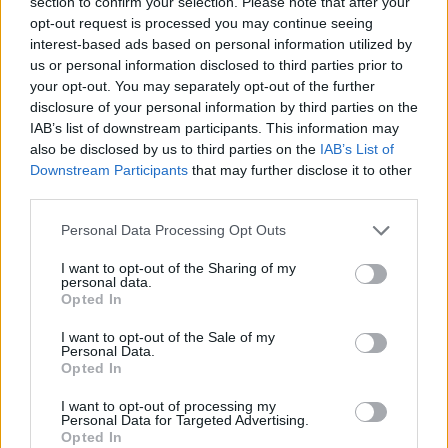
section to confirm your selection. Please note that after your
AUR
opt-out request is processed you may continue seeing
UDMR
interest-based ads based on personal information utilized by
us or personal information disclosed to third parties prior to
PMP (Tomac)
your opt-out. You may separately opt-out of the further
Forța Dreptei (L. Orban)
disclosure of your personal information by third parties on the
PNȚMM
IAB’s list of downstream participants. This information may
also be disclosed by us to third parties on the
IAB’s List of
REPER
Downstream Participants
that may further disclose it to other
SENS
third parties.
SOS (Șoșoacă)
Personal Data Processing Opt Outs
POT (Gavrilă)
I want to opt-out of the Sharing of my
PACE (Peia)
personal data.
Opted In
Acțiunea Conservatoare (Târziu)
PDF (Lazarus)
I want to opt-out of the Sale of my
Personal Data.
PUSL (D. Voiculescu)
Opted In
PNȚCD (Pavelescu)
I want to opt-out of processing my
Personal Data for Targeted Advertising.
PNCR (Terheș)
Opted In