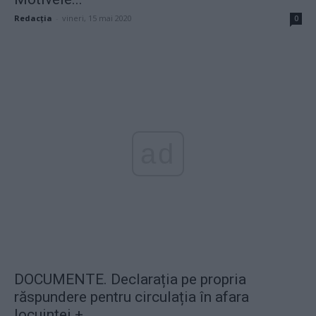
Redacţia
-
vineri, 15 mai 2020
0
ad
DOCUMENTE. Declarația pe propria
răspundere pentru circulația în afara
locuinței +...