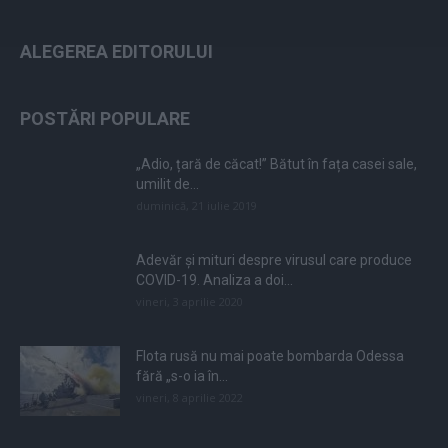
ALEGEREA EDITORULUI
POSTĂRI POPULARE
„Adio, țară de căcat!” Bătut în fața casei sale,
umilit de...
duminică, 21 iulie 2019
Adevăr și mituri despre virusul care produce
COVID-19. Analiza a doi...
vineri, 3 aprilie 2020
Flota rusă nu mai poate bombarda Odessa
fără „s-o ia în...
vineri, 8 aprilie 2022