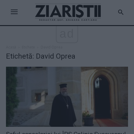
ad
Acasă
Etichete
David Oprea
Etichetă: David Oprea