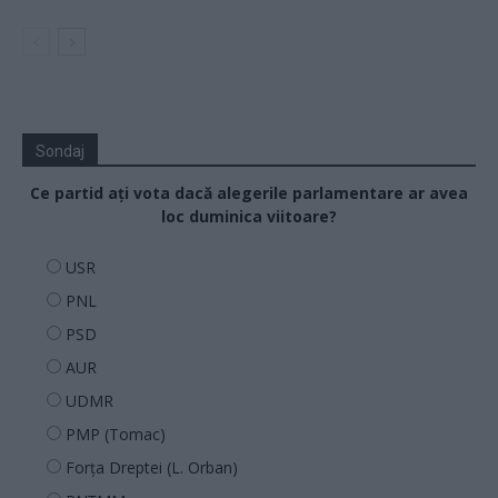
Sondaj
Ce partid ați vota dacă alegerile parlamentare ar avea
loc duminica viitoare?
USR
PNL
PSD
AUR
UDMR
PMP (Tomac)
Forța Dreptei (L. Orban)