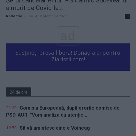
Șeful cancelariei lui ÎPS Calinic Suceveanul
a murit de Covid la...
Redacţia
-
luni, 20 septembrie 2021
0
ad
Susțineți presa liberă! Donați aici pentru
Ziaristii.com!
24 de ore
21.40
Comisia Europeană, după ororile comise de
PSD-AUR: ”Vom analiza cu atenție...
19.50
Să vă amintesc cine e Voineag