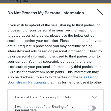
PNȚMM
REPER
Do Not Process My Personal Information
SENS
SOS (Șoșoacă)
If you wish to opt-out of the sale, sharing to third parties, or
POT (Gavrilă)
processing of your personal or sensitive information for
targeted advertising by us, please use the below opt-out
PACE (Peia)
section to confirm your selection. Please note that after your
Acțiunea Conservatoare (Târziu)
opt-out request is processed you may continue seeing
interest-based ads based on personal information utilized by
PDF (Lazarus)
us or personal information disclosed to third parties prior to
PUSL (D. Voiculescu)
your opt-out. You may separately opt-out of the further
disclosure of your personal information by third parties on the
PNȚCD (Pavelescu)
IAB’s list of downstream participants. This information may
PNCR (Terheș)
also be disclosed by us to third parties on the
IAB’s List of
Partidul Patrioților (Surugiu)
Downstream Participants
that may further disclose it to other
third parties.
FAR (Coarnă)
România pe Primul Loc (Ponta)
Personal Data Processing Opt Outs
Altul
I want to opt-out of the Sharing of my
personal data.