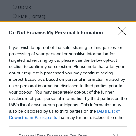
UDMR
PMP (Tomac)
Forța Dreptei (L. Orban)
Do Not Process My Personal Information
PNȚMM
REPER
If you wish to opt-out of the sale, sharing to third parties, or
SENS
processing of your personal or sensitive information for
targeted advertising by us, please use the below opt-out
SOS (Șoșoacă)
section to confirm your selection. Please note that after your
POT (Gavrilă)
opt-out request is processed you may continue seeing
interest-based ads based on personal information utilized by
PACE (Peia)
us or personal information disclosed to third parties prior to
Acțiunea Conservatoare (Târziu)
your opt-out. You may separately opt-out of the further
PDF (Lazarus)
disclosure of your personal information by third parties on the
IAB’s list of downstream participants. This information may
PUSL (D. Voiculescu)
also be disclosed by us to third parties on the
IAB’s List of
PNȚCD (Pavelescu)
Downstream Participants
that may further disclose it to other
third parties.
PNCR (Terheș)
Partidul Patrioților (Surugiu)
Personal Data Processing Opt Outs