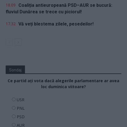
18.09
Coaliția antieuropeană PSD–AUR se bucură:
fluviul Dunărea se trece cu piciorul!
17.32
Vă veți blestema zilele, pesedeilor!
Sondaj
Ce partid ați vota dacă alegerile parlamentare ar avea
loc duminica viitoare?
USR
PNL
PSD
AUR