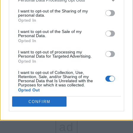
FAR (Coarnă)
I want to opt-out of the Sharing of my
personal data.
România pe Primul Loc (Ponta)
Opted In
Altul
I want to opt-out of the Sale of my
Personal Data.
Opted In
Arată rezultatele
I want to opt-out of processing my
Personal Data for Targeted Advertising.
Opted In
Arhiva sondajelor
I want to opt-out of Collection, Use,
Retention, Sale, and/or Sharing of my
Personal Data that Is Unrelated with the
Purposes for which it was collected.
Opted Out
CONFIRM
ad