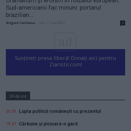
Dramatism și eroism în fotbalul european.
Sud-americanii fac minuni: portarul
brazilian...
Grigore Cartianu
-
luni, 17 mai 2021
2
ad
Susțineți presa liberă! Donați aici pentru
Ziaristii.com!
24 de ore
20.26
Lupta politicii românești cu prezentul
18.47
Cărbune și picioare-n gard