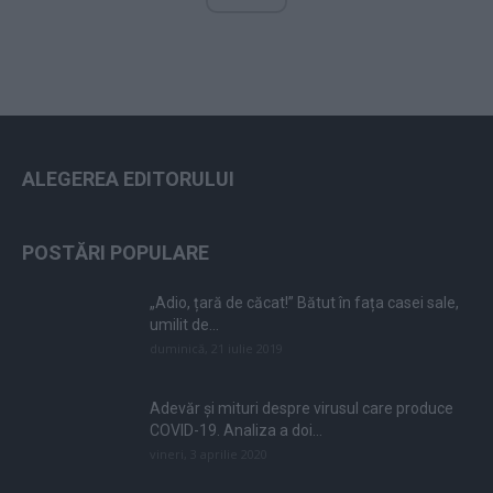
ALEGEREA EDITORULUI
POSTĂRI POPULARE
„Adio, țară de căcat!” Bătut în fața casei sale,
umilit de...
duminică, 21 iulie 2019
Adevăr și mituri despre virusul care produce
COVID-19. Analiza a doi...
vineri, 3 aprilie 2020