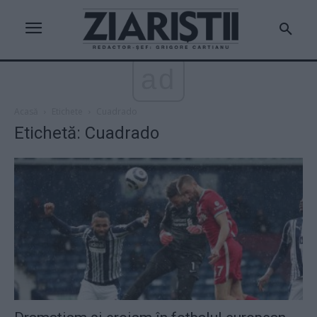
ad
Acasă
Etichete
Cuadrado
Etichetă: Cuadrado