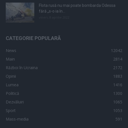
Flota rusă nu mai poate bombarda Odessa
fără „s-o ia în...
vineri, 8 aprilie 2022
CATEGORIE POPULARĂ
News
12042
Main
2814
Război în Ucraina
2172
Opinii
1883
Lumea
1416
Politică
1300
Dezvăluiri
1065
Sport
1053
Mass-media
591