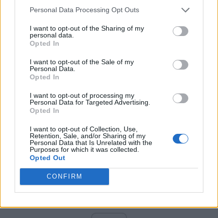
PNCR (Terheș)
Personal Data Processing Opt Outs
Partidul Patrioților (Surugiu)
I want to opt-out of the Sharing of my
FAR (Coarnă)
personal data.
Opted In
România pe Primul Loc (Ponta)
Altul
I want to opt-out of the Sale of my
Personal Data.
Opted In
I want to opt-out of processing my
Arată rezultatele
Personal Data for Targeted Advertising.
Opted In
Arhiva sondajelor
I want to opt-out of Collection, Use,
Retention, Sale, and/or Sharing of my
Personal Data that Is Unrelated with the
Purposes for which it was collected.
Opted Out
CONFIRM