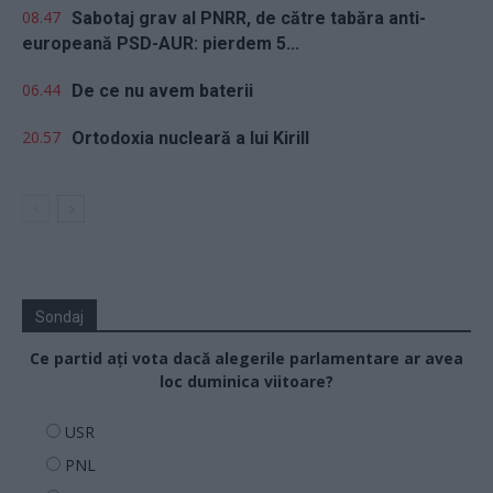
08.47
Sabotaj grav al PNRR, de către tabăra anti-
europeană PSD-AUR: pierdem 5...
06.44
De ce nu avem baterii
20.57
Ortodoxia nucleară a lui Kirill
Sondaj
Ce partid ați vota dacă alegerile parlamentare ar avea
loc duminica viitoare?
USR
PNL