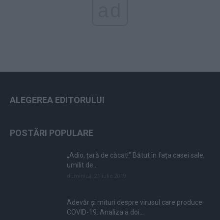
ad
ALEGEREA EDITORULUI
POSTĂRI POPULARE
„Adio, țară de căcat!” Bătut în fața casei sale,
umilit de...
duminică, 21 iulie 2019
Adevăr și mituri despre virusul care produce
COVID-19. Analiza a doi...