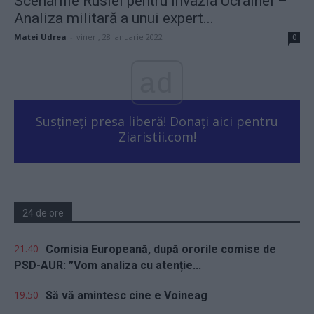
Scenariile Rusiei pentru invazia Ucrainei –
Analiza militară a unui expert...
Matei Udrea
-
vineri, 28 ianuarie 2022
0
ad
Susțineți presa liberă! Donați aici pentru
Ziaristii.com!
24 de ore
21.40
Comisia Europeană, după ororile comise de
PSD-AUR: ”Vom analiza cu atenție...
19.50
Să vă amintesc cine e Voineag