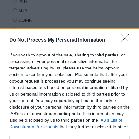
PSD
AUR
UDMR
PMP (Tomac)
Forța Dreptei (L. Orban)
Do Not Process My Personal Information
PNȚMM
If you wish to opt-out of the sale, sharing to third parties, or
REPER
processing of your personal or sensitive information for
SENS
targeted advertising by us, please use the below opt-out
section to confirm your selection. Please note that after your
SOS (Șoșoacă)
opt-out request is processed you may continue seeing
POT (Gavrilă)
interest-based ads based on personal information utilized by
us or personal information disclosed to third parties prior to
PACE (Peia)
your opt-out. You may separately opt-out of the further
Acțiunea Conservatoare (Târziu)
disclosure of your personal information by third parties on the
PDF (Lazarus)
IAB’s list of downstream participants. This information may
also be disclosed by us to third parties on the
IAB’s List of
PUSL (D. Voiculescu)
Downstream Participants
that may further disclose it to other
PNȚCD (Pavelescu)
third parties.