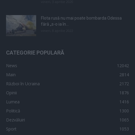
vineri, 3 aprilie 2020
Flota rusă nu mai poate bombarda Odessa
fără „s-o ia în...
vineri, 8 aprilie 2022
CATEGORIE POPULARĂ
News
12042
Main
2814
Război în Ucraina
2172
Opinii
1876
Lumea
1416
Politică
1300
Dezvăluiri
1065
Sport
1053