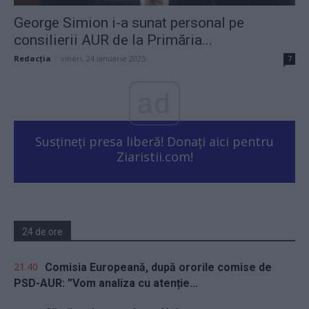
George Simion i-a sunat personal pe
consilierii AUR de la Primăria...
Redacţia
-
vineri, 24 ianuarie 2025
7
ad
Susțineți presa liberă! Donați aici pentru
Ziaristii.com!
24 de ore
21.40
Comisia Europeană, după ororile comise de
PSD-AUR: ”Vom analiza cu atenție...