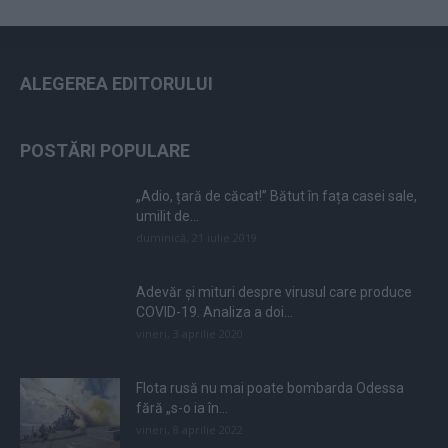
ALEGEREA EDITORULUI
POSTĂRI POPULARE
„Adio, țară de căcat!” Bătut în fața casei sale,
umilit de...
duminică, 21 iulie 2019
Adevăr și mituri despre virusul care produce
COVID-19. Analiza a doi...
vineri, 3 aprilie 2020
Flota rusă nu mai poate bombarda Odessa
fără „s-o ia în...
vineri, 8 aprilie 2022