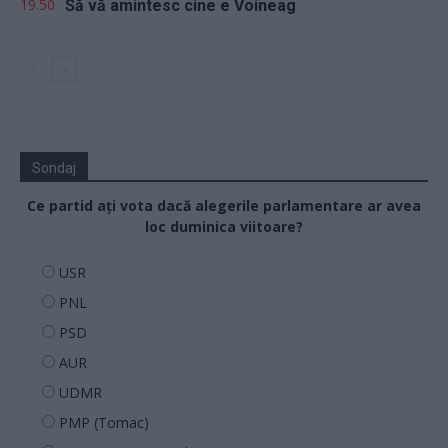
19.50
Să vă amintesc cine e Voineag
Sondaj
Ce partid ați vota dacă alegerile parlamentare ar avea
loc duminica viitoare?
USR
PNL
PSD
AUR
UDMR
PMP (Tomac)