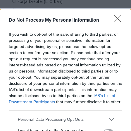
Forța Dreptei (L. Orban)
PNȚMM
REPER
Do Not Process My Personal Information
SENS
If you wish to opt-out of the sale, sharing to third parties, or
SOS (Șoșoacă)
processing of your personal or sensitive information for
POT (Gavrilă)
targeted advertising by us, please use the below opt-out
section to confirm your selection. Please note that after your
PACE (Peia)
opt-out request is processed you may continue seeing
Acțiunea Conservatoare (Târziu)
interest-based ads based on personal information utilized by
us or personal information disclosed to third parties prior to
PDF (Lazarus)
your opt-out. You may separately opt-out of the further
PUSL (D. Voiculescu)
disclosure of your personal information by third parties on the
PNȚCD (Pavelescu)
IAB’s list of downstream participants. This information may
also be disclosed by us to third parties on the
IAB’s List of
PNCR (Terheș)
Downstream Participants
that may further disclose it to other
Partidul Patrioților (Surugiu)
third parties.
FAR (Coarnă)
Personal Data Processing Opt Outs
România pe Primul Loc (Ponta)
I want to opt-out of the Sharing of my