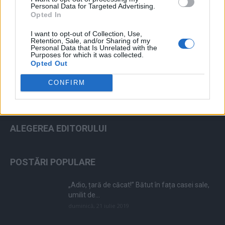
Personal Data for Targeted Advertising.
Opted In
ad
I want to opt-out of Collection, Use,
Retention, Sale, and/or Sharing of my
Personal Data that Is Unrelated with the
Purposes for which it was collected.
Opted Out
CONFIRM
ALEGEREA EDITORULUI
POSTĂRI POPULARE
„Adio, țară de căcat!” Bătut în fața casei sale,
umilit de...
duminică, 21 iulie 2019