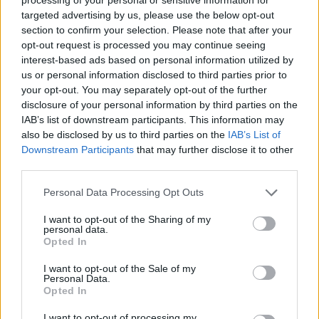
targeted advertising by us, please use the below opt-out
PNȚCD (Pavelescu)
section to confirm your selection. Please note that after your
PNCR (Terheș)
opt-out request is processed you may continue seeing
interest-based ads based on personal information utilized by
Partidul Patrioților (Surugiu)
us or personal information disclosed to third parties prior to
FAR (Coarnă)
your opt-out. You may separately opt-out of the further
disclosure of your personal information by third parties on the
România pe Primul Loc (Ponta)
IAB’s list of downstream participants. This information may
Altul
also be disclosed by us to third parties on the
IAB’s List of
Downstream Participants
that may further disclose it to other
third parties.
Arată rezultatele
Personal Data Processing Opt Outs
Arhiva sondajelor
I want to opt-out of the Sharing of my
personal data.
Opted In
I want to opt-out of the Sale of my
Personal Data.
Opted In
I want to opt-out of processing my