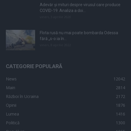
Adevăr și mituri despre virusul care produce
COVID-19. Analiza a doi...
vineri, 3 aprilie 2020
Flota rusă nu mai poate bombarda Odessa
fără „s-o ia în...
vineri, 8 aprilie 2022
CATEGORIE POPULARĂ
News
12042
Main
2814
Război în Ucraina
2172
Opinii
1876
Lumea
1416
Politică
1300