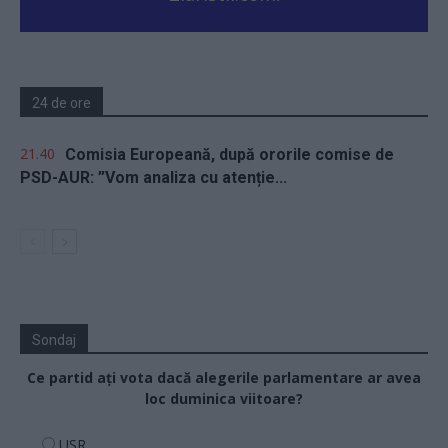
24 de ore
21.40
Comisia Europeană, după ororile comise de
PSD-AUR: ”Vom analiza cu atenție...
Sondaj
Ce partid ați vota dacă alegerile parlamentare ar avea
loc duminica viitoare?
USR