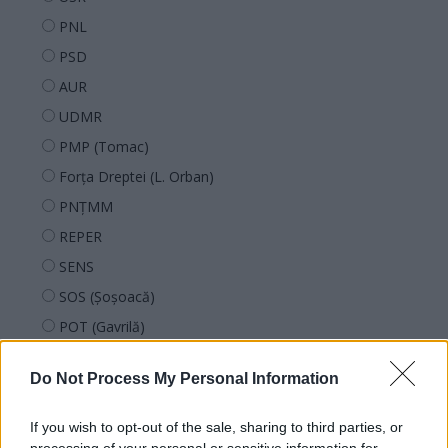
PNL
PSD
AUR
UDMR
PMP (Tomac)
Forța Dreptei (L. Orban)
PNȚMM
REPER
SENS
SOS (Șoșoacă)
POT (Gavrilă)
PACE (Peia)
Do Not Process My Personal Information
Acțiunea Conservatoare (Târziu)
PDF (Lazarus)
If you wish to opt-out of the sale, sharing to third parties, or
PUSL (D. Voiculescu)
processing of your personal or sensitive information for