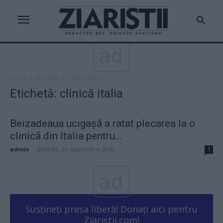
ad
Acasă
Etichete
Clinică italia
Etichetă: clinică italia
Beizadeaua ucigașă a ratat plecarea la o
clinică din Italia pentru...
admin
-
sâmbătă, 21 septembrie 2019
1
ad
Susțineți presa liberă! Donați aici pentru
Ziaristii.com!