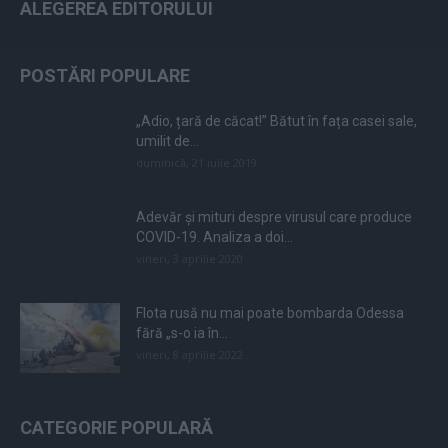
ALEGEREA EDITORULUI
POSTĂRI POPULARE
„Adio, țară de căcat!” Bătut în fața casei sale,
umilit de...
duminică, 21 iulie 2019
Adevăr și mituri despre virusul care produce
COVID-19. Analiza a doi...
vineri, 3 aprilie 2020
Flota rusă nu mai poate bombarda Odessa
fără „s-o ia în...
vineri, 8 aprilie 2022
CATEGORIE POPULARĂ