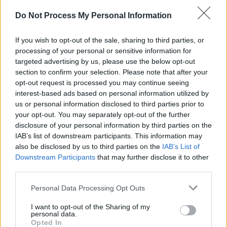
SENS
Do Not Process My Personal Information
SOS (Șoșoacă)
POT (Gavrilă)
If you wish to opt-out of the sale, sharing to third parties, or
processing of your personal or sensitive information for
PACE (Peia)
targeted advertising by us, please use the below opt-out
Acțiunea Conservatoare (Târziu)
section to confirm your selection. Please note that after your
opt-out request is processed you may continue seeing
PDF (Lazarus)
interest-based ads based on personal information utilized by
PUSL (D. Voiculescu)
us or personal information disclosed to third parties prior to
your opt-out. You may separately opt-out of the further
PNȚCD (Pavelescu)
disclosure of your personal information by third parties on the
PNCR (Terheș)
IAB’s list of downstream participants. This information may
Partidul Patrioților (Surugiu)
also be disclosed by us to third parties on the
IAB’s List of
Downstream Participants
that may further disclose it to other
FAR (Coarnă)
third parties.
România pe Primul Loc (Ponta)
Personal Data Processing Opt Outs
Altul
I want to opt-out of the Sharing of my
personal data.
Opted In