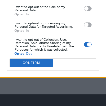
Arată rezultatele
I want to opt-out of the Sale of my
Personal Data.
Arhiva sondajelor
Opted In
I want to opt-out of processing my
Personal Data for Targeted Advertising.
Opted In
I want to opt-out of Collection, Use,
Retention, Sale, and/or Sharing of my
Personal Data that Is Unrelated with the
Purposes for which it was collected.
Opted Out
ad
CONFIRM