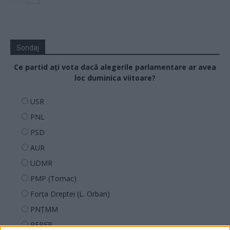
Sondaj
Ce partid ați vota dacă alegerile parlamentare ar avea
loc duminica viitoare?
USR
PNL
PSD
AUR
UDMR
PMP (Tomac)
Forța Dreptei (L. Orban)
PNȚMM
REPER