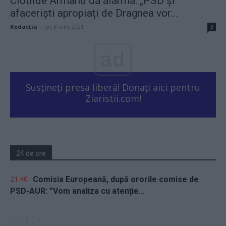
Clotilde Armand dă alarma: „PSD și
afaceriști apropiați de Dragnea vor...
Redacţia
-
joi, 8 iulie 2021
3
ad
Susțineți presa liberă! Donați aici pentru
Ziaristii.com!
24 de ore
21.40
Comisia Europeană, după ororile comise de
PSD-AUR: ”Vom analiza cu atenție...