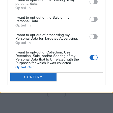
I want to opt-out of the Sharing of my
Altul
personal data.
Opted In
I want to opt-out of the Sale of my
Personal Data.
Arată rezultatele
Opted In
Arhiva sondajelor
I want to opt-out of processing my
Personal Data for Targeted Advertising.
Opted In
I want to opt-out of Collection, Use,
Retention, Sale, and/or Sharing of my
Personal Data that Is Unrelated with the
Purposes for which it was collected.
Opted Out
CONFIRM
ad