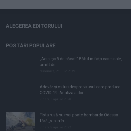
ALEGEREA EDITORULUI
POSTĂRI POPULARE
„Adio, țară de căcat!” Bătut în fața casei sale,
umilit de...
duminică, 21 iulie 2019
Adevăr și mituri despre virusul care produce
COVID-19. Analiza a doi...
vineri, 3 aprilie 2020
Flota rusă nu mai poate bombarda Odessa
fără „s-o ia în...
vineri, 8 aprilie 2022