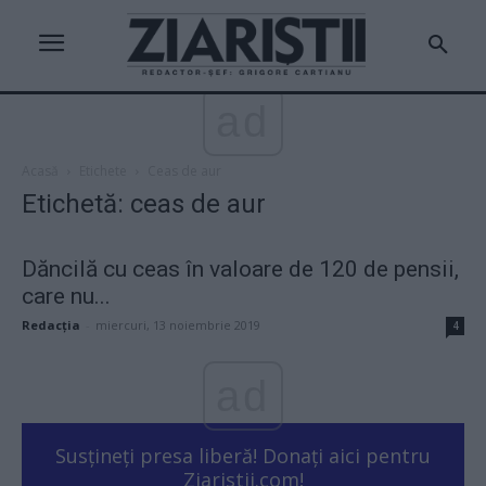
ad
Acasă
Etichete
Ceas de aur
Etichetă: ceas de aur
Dăncilă cu ceas în valoare de 120 de pensii,
care nu...
Redacţia
-
miercuri, 13 noiembrie 2019
4
ad
Susțineți presa liberă! Donați aici pentru
Ziaristii.com!