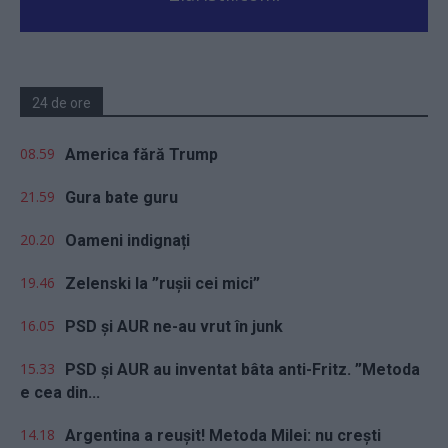
24 de ore
08.59
America fără Trump
21.59
Gura bate guru
20.20
Oameni indignați
19.46
Zelenski la ”rușii cei mici”
16.05
PSD și AUR ne-au vrut în junk
15.33
PSD și AUR au inventat bâta anti-Fritz. ”Metoda
e cea din...
14.18
Argentina a reușit! Metoda Milei: nu crești