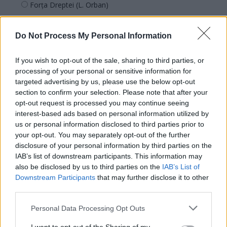
Forța Dreptei (L. Orban)
PNȚMM
REPER
Do Not Process My Personal Information
SENS
If you wish to opt-out of the sale, sharing to third parties, or
SOS (Șoșoacă)
processing of your personal or sensitive information for
POT (Gavrilă)
targeted advertising by us, please use the below opt-out
section to confirm your selection. Please note that after your
PACE (Peia)
opt-out request is processed you may continue seeing
Acțiunea Conservatoare (Târziu)
interest-based ads based on personal information utilized by
us or personal information disclosed to third parties prior to
PDF (Lazarus)
your opt-out. You may separately opt-out of the further
PUSL (D. Voiculescu)
disclosure of your personal information by third parties on the
PNȚCD (Pavelescu)
IAB’s list of downstream participants. This information may
also be disclosed by us to third parties on the
IAB’s List of
PNCR (Terheș)
Downstream Participants
that may further disclose it to other
Partidul Patrioților (Surugiu)
third parties.
FAR (Coarnă)
Personal Data Processing Opt Outs
România pe Primul Loc (Ponta)