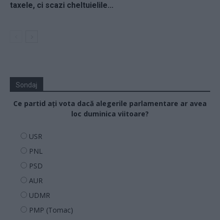
taxele, ci scazi cheltuielile...
Sondaj
Ce partid ați vota dacă alegerile parlamentare ar avea
loc duminica viitoare?
USR
PNL
PSD
AUR
UDMR
PMP (Tomac)