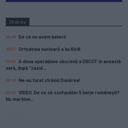
24 de ore
06.44
De ce nu avem baterii
20.57
Ortodoxia nucleară a lui Kirill
19.06
A doua operațiune obscenă a DIICOT în această
vară, după ”cazul...
08.18
Ne-au furat străinii Dunărea!
06.02
VIDEO. De ce să scufundăm 5 barje românești?
Nu mai bine...