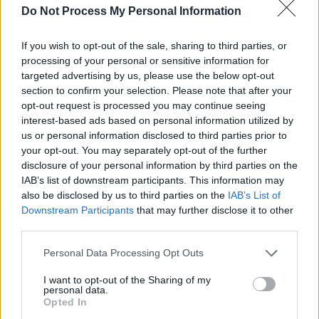
Do Not Process My Personal Information
SOS (Șoșoacă)
POT (Gavrilă)
If you wish to opt-out of the sale, sharing to third parties, or
PACE (Peia)
processing of your personal or sensitive information for
targeted advertising by us, please use the below opt-out
Acțiunea Conservatoare (Târziu)
section to confirm your selection. Please note that after your
PDF (Lazarus)
opt-out request is processed you may continue seeing
PUSL (D. Voiculescu)
interest-based ads based on personal information utilized by
us or personal information disclosed to third parties prior to
PNȚCD (Pavelescu)
your opt-out. You may separately opt-out of the further
PNCR (Terheș)
disclosure of your personal information by third parties on the
IAB’s list of downstream participants. This information may
Partidul Patrioților (Surugiu)
also be disclosed by us to third parties on the
IAB’s List of
FAR (Coarnă)
Downstream Participants
that may further disclose it to other
third parties.
România pe Primul Loc (Ponta)
Altul
Personal Data Processing Opt Outs
I want to opt-out of the Sharing of my
personal data.
Opted In
Arată rezultatele