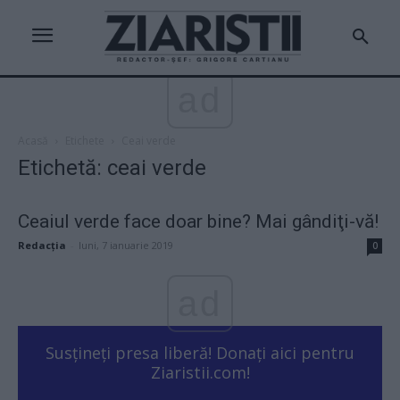
ad
Acasă
Etichete
Ceai verde
Etichetă: ceai verde
Ceaiul verde face doar bine? Mai gândiţi-vă!
Redacţia
-
luni, 7 ianuarie 2019
0
ad
Susțineți presa liberă! Donați aici pentru
Ziaristii.com!