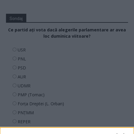
Sondaj
Ce partid ați vota dacă alegerile parlamentare ar avea
loc duminica viitoare?
USR
PNL
PSD
AUR
UDMR
PMP (Tomac)
Forța Dreptei (L. Orban)
PNȚMM
REPER
SENS