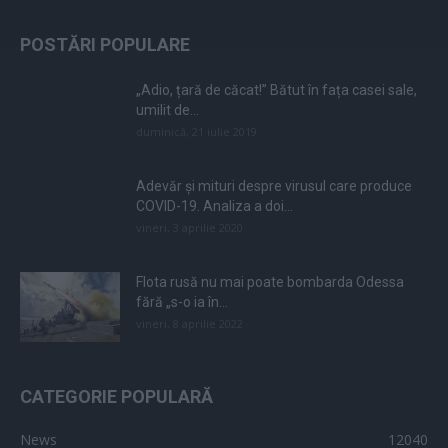
POSTĂRI POPULARE
„Adio, țară de căcat!” Bătut în fața casei sale,
umilit de...
duminică, 21 iulie 2019
Adevăr și mituri despre virusul care produce
COVID-19. Analiza a doi...
vineri, 3 aprilie 2020
Flota rusă nu mai poate bombarda Odessa
fără „s-o ia în...
vineri, 8 aprilie 2022
CATEGORIE POPULARĂ
News
12040