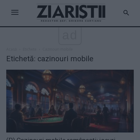
ad
Acasă
Etichete
Cazinouri mobile
Etichetă: cazinouri mobile