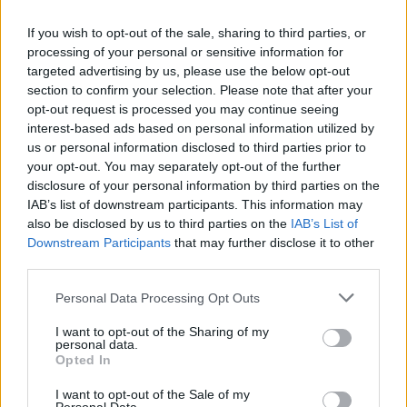
PACE (Peia)
If you wish to opt-out of the sale, sharing to third parties, or
Acțiunea Conservatoare (Târziu)
processing of your personal or sensitive information for
targeted advertising by us, please use the below opt-out
PDF (Lazarus)
section to confirm your selection. Please note that after your
PUSL (D. Voiculescu)
opt-out request is processed you may continue seeing
interest-based ads based on personal information utilized by
PNȚCD (Pavelescu)
us or personal information disclosed to third parties prior to
PNCR (Terheș)
your opt-out. You may separately opt-out of the further
Partidul Patrioților (Surugiu)
disclosure of your personal information by third parties on the
IAB’s list of downstream participants. This information may
FAR (Coarnă)
also be disclosed by us to third parties on the
IAB’s List of
România pe Primul Loc (Ponta)
Downstream Participants
that may further disclose it to other
third parties.
Altul
Personal Data Processing Opt Outs
I want to opt-out of the Sharing of my
Arată rezultatele
personal data.
Opted In
Arhiva sondajelor
I want to opt-out of the Sale of my