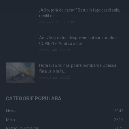
„Adio, țară de căcat!” Bătut în fața casei sale,
umilit de...
duminică, 21 iulie 2019
Adevăr și mituri despre virusul care produce
COVID-19. Analiza a doi...
vineri, 3 aprilie 2020
Flota rusă nu mai poate bombarda Odessa
fără „s-o ia în...
vineri, 8 aprilie 2022
CATEGORIE POPULARĂ
News
12042
Main
2814
Război în Ucraina
2172