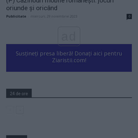
(P) Cazinouri mobile românești: jocuri
oriunde și oricând
Publicitate
-
miercuri, 29 noiembrie 2023
0
ad
Susțineți presa liberă! Donați aici pentru
Ziaristii.com!
24 de ore