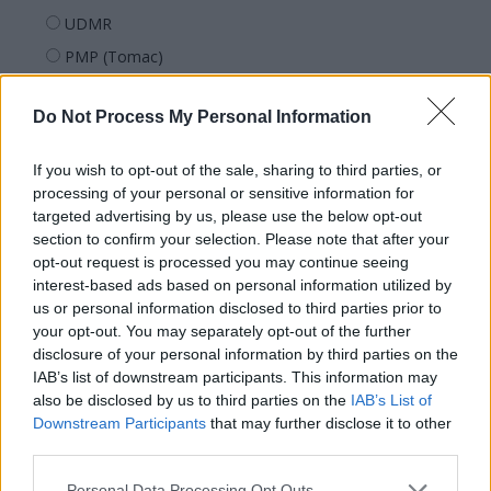
UDMR
PMP (Tomac)
Forța Dreptei (L. Orban)
Do Not Process My Personal Information
PNȚMM
REPER
If you wish to opt-out of the sale, sharing to third parties, or
SENS
processing of your personal or sensitive information for
targeted advertising by us, please use the below opt-out
SOS (Șoșoacă)
section to confirm your selection. Please note that after your
POT (Gavrilă)
opt-out request is processed you may continue seeing
interest-based ads based on personal information utilized by
PACE (Peia)
us or personal information disclosed to third parties prior to
Acțiunea Conservatoare (Târziu)
your opt-out. You may separately opt-out of the further
PDF (Lazarus)
disclosure of your personal information by third parties on the
IAB’s list of downstream participants. This information may
PUSL (D. Voiculescu)
also be disclosed by us to third parties on the
IAB’s List of
PNȚCD (Pavelescu)
Downstream Participants
that may further disclose it to other
third parties.
PNCR (Terheș)
Partidul Patrioților (Surugiu)
Personal Data Processing Opt Outs