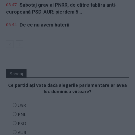
08.47
Sabotaj grav al PNRR, de către tabăra anti-
europeană PSD-AUR: pierdem 5...
06.44
De ce nu avem baterii
Sondaj
Ce partid ați vota dacă alegerile parlamentare ar avea
loc duminica viitoare?
USR
PNL
PSD
AUR