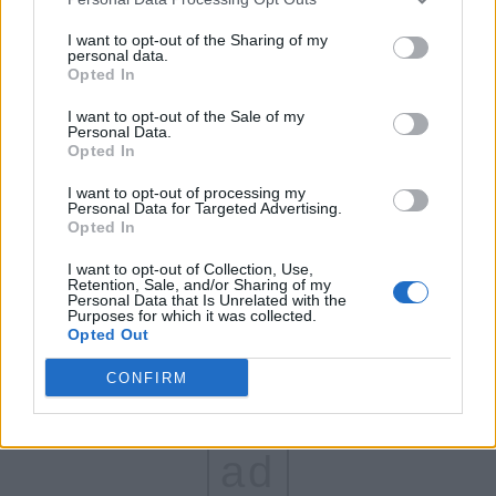
FAR (Coarnă)
I want to opt-out of the Sharing of my
personal data.
România pe Primul Loc (Ponta)
Opted In
Altul
I want to opt-out of the Sale of my
Personal Data.
Opted In
Arată rezultatele
I want to opt-out of processing my
Personal Data for Targeted Advertising.
Opted In
Arhiva sondajelor
I want to opt-out of Collection, Use,
Retention, Sale, and/or Sharing of my
Personal Data that Is Unrelated with the
Purposes for which it was collected.
Opted Out
CONFIRM
ad