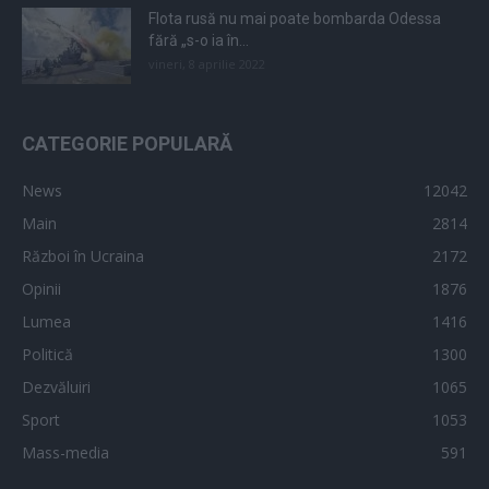
Flota rusă nu mai poate bombarda Odessa
fără „s-o ia în...
vineri, 8 aprilie 2022
CATEGORIE POPULARĂ
News
12042
Main
2814
Război în Ucraina
2172
Opinii
1876
Lumea
1416
Politică
1300
Dezvăluiri
1065
Sport
1053
Mass-media
591