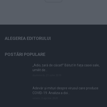
ALEGEREA EDITORULUI
POSTĂRI POPULARE
„Adio, țară de căcat!” Bătut în fața casei sale,
umilit de...
duminică, 21 iulie 2019
Adevăr și mituri despre virusul care produce
COVID-19. Analiza a doi...
vineri, 3 aprilie 2020