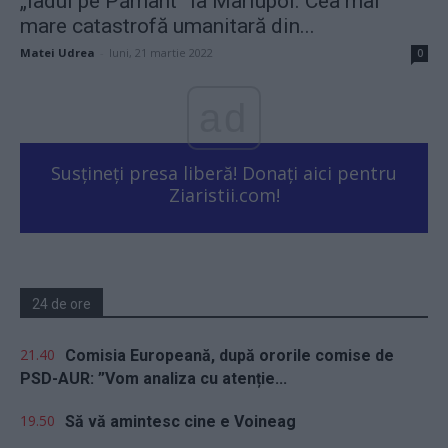
„Iadul pe Pământ” la Mariupol. Cea mai
mare catastrofă umanitară din...
Matei Udrea
-
luni, 21 martie 2022
0
ad
Susțineți presa liberă! Donați aici pentru
Ziaristii.com!
24 de ore
21.40
Comisia Europeană, după ororile comise de
PSD-AUR: ”Vom analiza cu atenție...
19.50
Să vă amintesc cine e Voineag