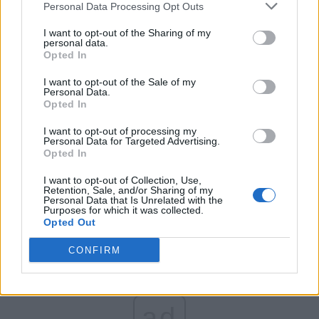
Personal Data Processing Opt Outs
Partidul Patrioților (Surugiu)
FAR (Coarnă)
I want to opt-out of the Sharing of my
personal data.
România pe Primul Loc (Ponta)
Opted In
Altul
I want to opt-out of the Sale of my
Personal Data.
Opted In
Arată rezultatele
I want to opt-out of processing my
Personal Data for Targeted Advertising.
Opted In
Arhiva sondajelor
I want to opt-out of Collection, Use,
Retention, Sale, and/or Sharing of my
Personal Data that Is Unrelated with the
Purposes for which it was collected.
Opted Out
CONFIRM
ad