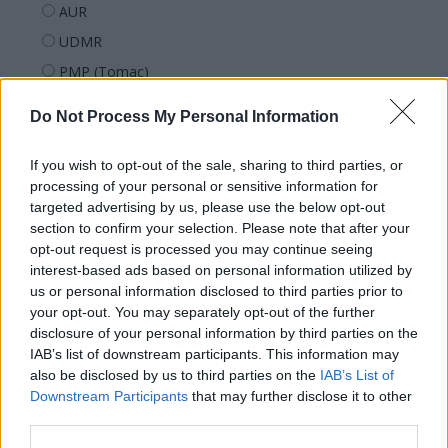
AUR
UDMR
PMP (Tomac)
Forța Dreptei (L. Orban)
Do Not Process My Personal Information
PNȚMM
REPER
If you wish to opt-out of the sale, sharing to third parties, or
processing of your personal or sensitive information for
SENS
targeted advertising by us, please use the below opt-out
SOS (Șoșoacă)
section to confirm your selection. Please note that after your
opt-out request is processed you may continue seeing
POT (Gavrilă)
interest-based ads based on personal information utilized by
PACE (Peia)
us or personal information disclosed to third parties prior to
Acțiunea Conservatoare (Târziu)
your opt-out. You may separately opt-out of the further
disclosure of your personal information by third parties on the
PDF (Lazarus)
IAB’s list of downstream participants. This information may
PUSL (D. Voiculescu)
also be disclosed by us to third parties on the
IAB’s List of
Downstream Participants
that may further disclose it to other
PNȚCD (Pavelescu)
third parties.
PNCR (Terheș)