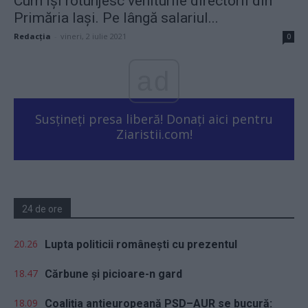
Cum își rotunjesc veniturile directorii din
Primăria Iași. Pe lângă salariul...
Redacţia
-
vineri, 2 iulie 2021
0
ad
Susțineți presa liberă! Donați aici pentru
Ziaristii.com!
24 de ore
20.26
Lupta politicii românești cu prezentul
18.47
Cărbune și picioare-n gard
18.09
Coaliția antieuropeană PSD–AUR se bucură: