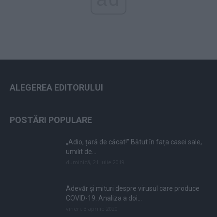
ALEGEREA EDITORULUI
POSTĂRI POPULARE
„Adio, țară de căcat!” Bătut în fața casei sale,
umilit de...
duminică, 21 iulie 2019
Adevăr și mituri despre virusul care produce
COVID-19. Analiza a doi...
vineri, 3 aprilie 2020