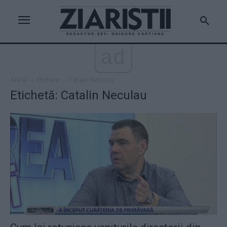
ad
Acasă
Etichete
Catalin Neculau
Etichetă: Catalin Neculau