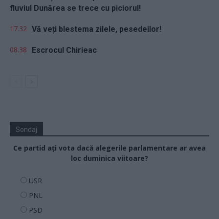
fluviul Dunărea se trece cu piciorul!
17.32
Vă veți blestema zilele, pesedeilor!
08.38
Escrocul Chirieac
Sondaj
Ce partid ați vota dacă alegerile parlamentare ar avea
loc duminica viitoare?
USR
PNL
PSD