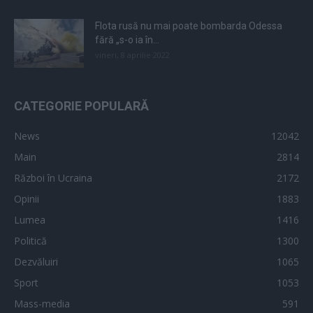
Flota rusă nu mai poate bombarda Odessa
fără „s-o ia în...
vineri, 8 aprilie 2022
CATEGORIE POPULARĂ
News
12042
Main
2814
Război în Ucraina
2172
Opinii
1883
Lumea
1416
Politică
1300
Dezvăluiri
1065
Sport
1053
Mass-media
591