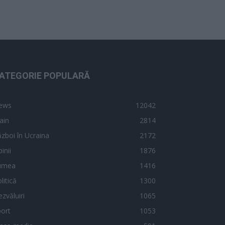
ATEGORIE POPULARĂ
ews
12042
ain
2814
zboi în Ucraina
2172
inii
1876
umea
1416
litică
1300
zvăluiri
1065
ort
1053