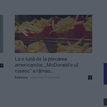
La o lună de la plecarea
americanilor, „McDonald’s-ul
7
rusesc” a rămas...
Redacţia
-
duminică, 10 iulie 2022
0