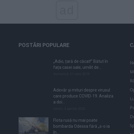
ad
POSTĂRI POPULARE
C
„Adio, țară de căcat!” Bătut în
N
fața casei sale, umilit de...
M
duminică, 21 iulie 2019
Ră
Op
Adevăr și mituri despre virusul
care produce COVID-19. Analiza
L
a doi...
Po
vineri, 3 aprilie 2020
De
Flota rusă nu mai poate
Sp
bombarda Odessa fără „s-o ia
în...