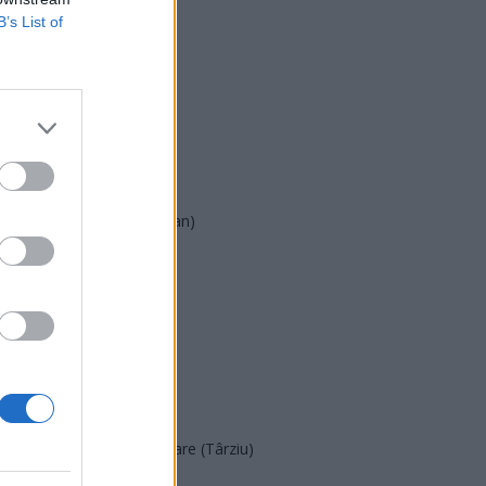
B’s List of
USR
PNL
PSD
AUR
UDMR
PMP (Tomac)
Forța Dreptei (L. Orban)
PNȚMM
REPER
SENS
SOS (Șoșoacă)
POT (Gavrilă)
PACE (Peia)
Acțiunea Conservatoare (Târziu)
PDF (Lazarus)