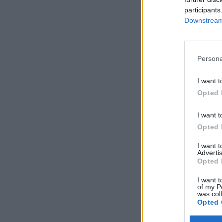
participants
Downstream 
Persona
I want t
Opted 
I want t
Opted 
I want 
Advertis
Opted 
I want t
of my P
was col
Opted 