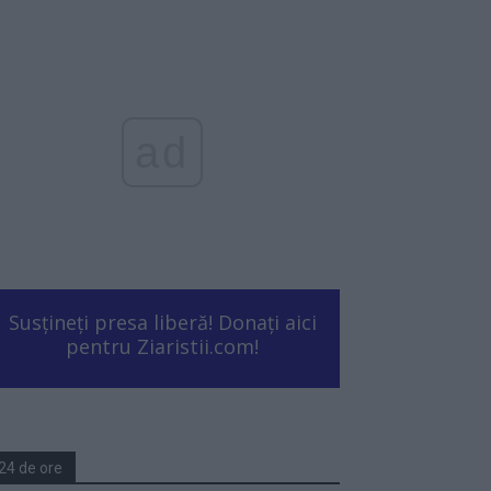
ad
Susțineți presa liberă! Donați aici
pentru Ziaristii.com!
24 de ore