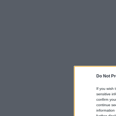
Do Not Pr
If you wish 
sensitive in
confirm you
continue se
information 
further disc