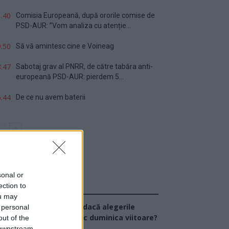
.40
Comisia Europeană, după ororile comise de
PSD-AUR: ”Vom analiza cu atenție...
.50
Să vă amintesc cine e Voineag
.47
Sabotaj grav al PNRR, de către tabăra anti-
europeană PSD-AUR: pierdem 5...
.44
De ce nu avem baterii
sonal or
ection to
Sondaj
ou may
Ce partid ați vota dacă alegerile
 personal
arlamentare ar avea loc duminica viitoare?
out of the
 downstream