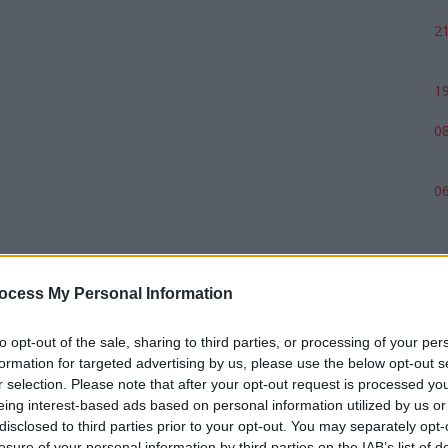
21
19
08
06
ocess My Personal Information
to opt-out of the sale, sharing to third parties, or processing of your per
formation for targeted advertising by us, please use the below opt-out s
r selection. Please note that after your opt-out request is processed y
eing interest-based ads based on personal information utilized by us or
p
disclosed to third parties prior to your opt-out. You may separately opt-
losure of your personal information by third parties on the IAB’s list of