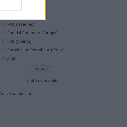
PUSL (D. Voiculescu)
PNȚCD (Pavelescu)
PNCR (Terheș)
Partidul Patrioților (Surugiu)
FAR (Coarnă)
România pe Primul Loc (Ponta)
Altul
Arată rezultatele
Arhiva sondajelor