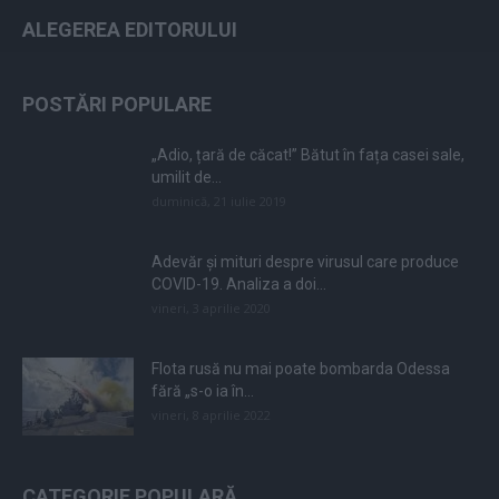
ALEGEREA EDITORULUI
POSTĂRI POPULARE
„Adio, țară de căcat!” Bătut în fața casei sale,
umilit de...
duminică, 21 iulie 2019
Adevăr și mituri despre virusul care produce
COVID-19. Analiza a doi...
vineri, 3 aprilie 2020
Flota rusă nu mai poate bombarda Odessa
fără „s-o ia în...
vineri, 8 aprilie 2022
CATEGORIE POPULARĂ