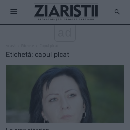
ad
Acasă
Etichete
Capul plcat
Etichetă: capul plcat