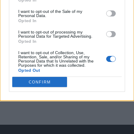
Opted In
Arată rezultatele
I want to opt-out of the Sale of my
Personal Data.
Opted In
Arhiva sondajelor
I want to opt-out of processing my
Personal Data for Targeted Advertising.
Opted In
I want to opt-out of Collection, Use,
Retention, Sale, and/or Sharing of my
Personal Data that Is Unrelated with the
Purposes for which it was collected.
Opted Out
CONFIRM
ad