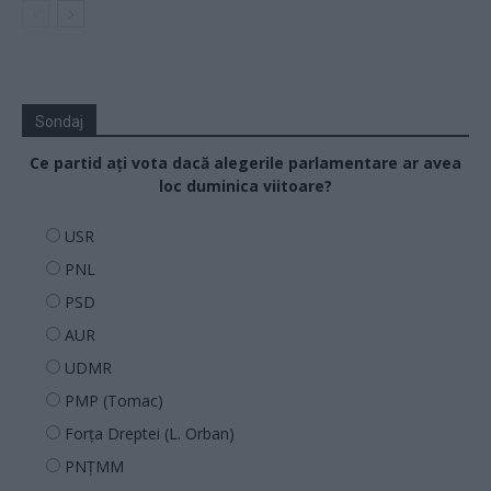
Sondaj
Ce partid ați vota dacă alegerile parlamentare ar avea
loc duminica viitoare?
USR
PNL
PSD
AUR
UDMR
PMP (Tomac)
Forța Dreptei (L. Orban)
PNȚMM