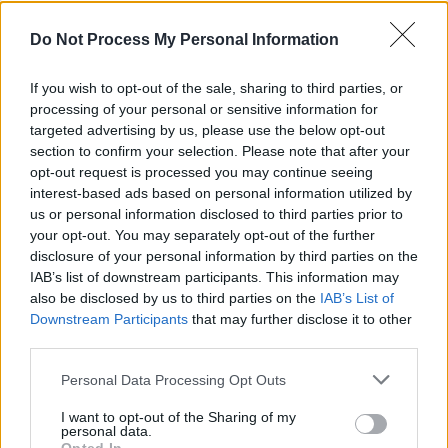
REPER
SENS
Do Not Process My Personal Information
SOS (Șoșoacă)
If you wish to opt-out of the sale, sharing to third parties, or
POT (Gavrilă)
processing of your personal or sensitive information for
PACE (Peia)
targeted advertising by us, please use the below opt-out
section to confirm your selection. Please note that after your
Acțiunea Conservatoare (Târziu)
opt-out request is processed you may continue seeing
PDF (Lazarus)
interest-based ads based on personal information utilized by
us or personal information disclosed to third parties prior to
PUSL (D. Voiculescu)
your opt-out. You may separately opt-out of the further
PNȚCD (Pavelescu)
disclosure of your personal information by third parties on the
PNCR (Terheș)
IAB’s list of downstream participants. This information may
also be disclosed by us to third parties on the
IAB’s List of
Partidul Patrioților (Surugiu)
Downstream Participants
that may further disclose it to other
FAR (Coarnă)
third parties.
România pe Primul Loc (Ponta)
Personal Data Processing Opt Outs
Altul
I want to opt-out of the Sharing of my
personal data.