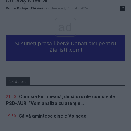
Un oraș siberian
Doina Dabija (Chișinău)
-
duminică, 7 aprilie 2024
2
ad
Susțineți presa liberă! Donați aici pentru
Ziaristii.com!
24 de ore
21.40
Comisia Europeană, după ororile comise de
PSD-AUR: ”Vom analiza cu atenție...
19.50
Să vă amintesc cine e Voineag