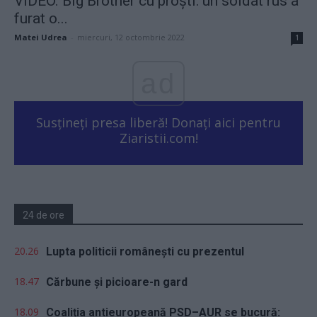
VIDEO. Big Brother cu proști: un soldat rus a
furat o...
Matei Udrea
-
miercuri, 12 octombrie 2022
1
ad
Susțineți presa liberă! Donați aici pentru
Ziaristii.com!
24 de ore
20.26
Lupta politicii românești cu prezentul
18.47
Cărbune și picioare-n gard
18.09
Coaliția antieuropeană PSD–AUR se bucură: