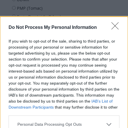
PMP (Tomac)
Forța Dreptei (L. Orban)
PNȚMM
Do Not Process My Personal Information
REPER
If you wish to opt-out of the sale, sharing to third parties, or
SENS
processing of your personal or sensitive information for
SOS (Șoșoacă)
targeted advertising by us, please use the below opt-out
section to confirm your selection. Please note that after your
POT (Gavrilă)
opt-out request is processed you may continue seeing
PACE (Peia)
interest-based ads based on personal information utilized by
Acțiunea Conservatoare (Târziu)
us or personal information disclosed to third parties prior to
your opt-out. You may separately opt-out of the further
PDF (Lazarus)
disclosure of your personal information by third parties on the
PUSL (D. Voiculescu)
IAB’s list of downstream participants. This information may
also be disclosed by us to third parties on the
IAB’s List of
PNȚCD (Pavelescu)
Downstream Participants
that may further disclose it to other
PNCR (Terheș)
third parties.
Partidul Patrioților (Surugiu)
Personal Data Processing Opt Outs