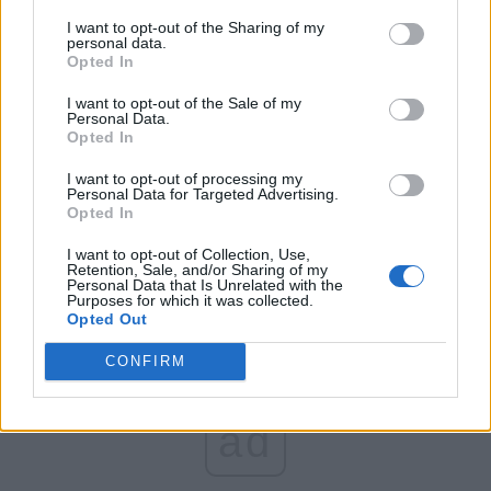
FAR (Coarnă)
I want to opt-out of the Sharing of my
România pe Primul Loc (Ponta)
personal data.
Opted In
Altul
I want to opt-out of the Sale of my
Personal Data.
Opted In
Arată rezultatele
I want to opt-out of processing my
Personal Data for Targeted Advertising.
Arhiva sondajelor
Opted In
I want to opt-out of Collection, Use,
Retention, Sale, and/or Sharing of my
Personal Data that Is Unrelated with the
Purposes for which it was collected.
Opted Out
CONFIRM
ad