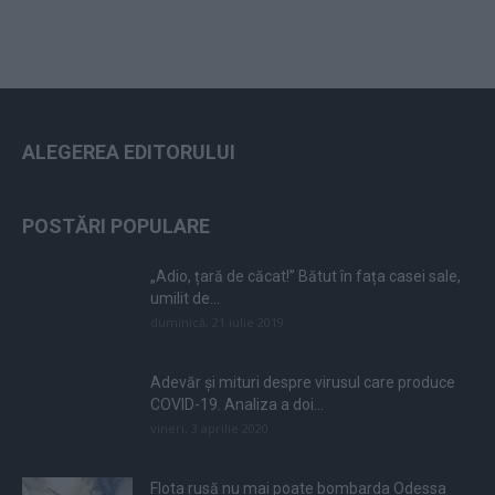
ALEGEREA EDITORULUI
POSTĂRI POPULARE
„Adio, țară de căcat!” Bătut în fața casei sale,
umilit de...
duminică, 21 iulie 2019
Adevăr și mituri despre virusul care produce
COVID-19. Analiza a doi...
vineri, 3 aprilie 2020
Flota rusă nu mai poate bombarda Odessa