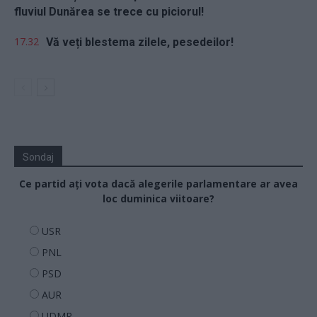
fluviul Dunărea se trece cu piciorul!
17.32
Vă veți blestema zilele, pesedeilor!
Sondaj
Ce partid ați vota dacă alegerile parlamentare ar avea
loc duminica viitoare?
USR
PNL
PSD
AUR
UDMR