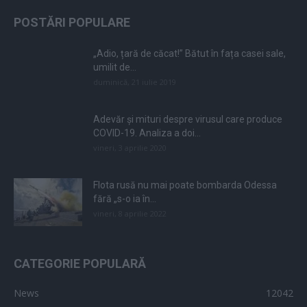
POSTĂRI POPULARE
„Adio, țară de căcat!” Bătut în fața casei sale,
umilit de...
duminică, 21 iulie 2019
Adevăr și mituri despre virusul care produce
COVID-19. Analiza a doi...
vineri, 3 aprilie 2020
Flota rusă nu mai poate bombarda Odessa
fără „s-o ia în...
vineri, 8 aprilie 2022
CATEGORIE POPULARĂ
News
12042