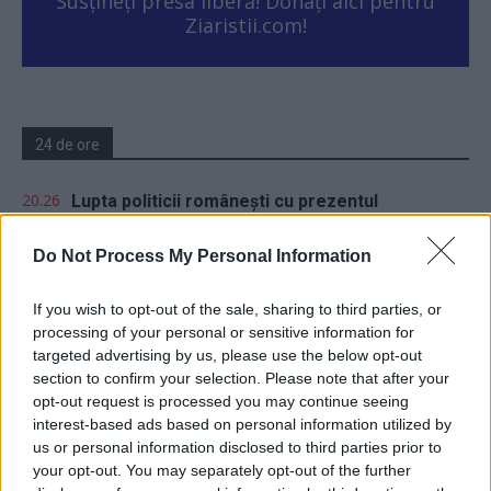
Susțineți presa liberă! Donați aici pentru
Ziaristii.com!
24 de ore
20.26
Lupta politicii românești cu prezentul
18.47
Cărbune și picioare-n gard
Do Not Process My Personal Information
18.09
Coaliția antieuropeană PSD–AUR se bucură:
If you wish to opt-out of the sale, sharing to third parties, or
fluviul Dunărea se trece cu piciorul!
processing of your personal or sensitive information for
targeted advertising by us, please use the below opt-out
17.32
Vă veți blestema zilele, pesedeilor!
section to confirm your selection. Please note that after your
opt-out request is processed you may continue seeing
interest-based ads based on personal information utilized by
us or personal information disclosed to third parties prior to
your opt-out. You may separately opt-out of the further