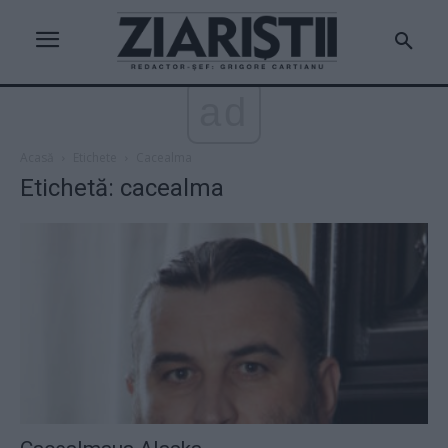
ad
Acasă
Etichete
Cacealma
Etichetă: cacealma