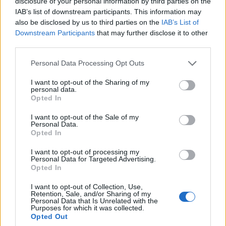
disclosure of your personal information by third parties on the
IAB’s list of downstream participants. This information may
also be disclosed by us to third parties on the
IAB’s List of
Sondaj
Downstream Participants
that may further disclose it to other
third parties.
Ce partid ați vota dacă alegerile parlamentare ar avea
loc duminica viitoare?
Personal Data Processing Opt Outs
USR
I want to opt-out of the Sharing of my
personal data.
PNL
Opted In
PSD
I want to opt-out of the Sale of my
AUR
Personal Data.
Opted In
UDMR
I want to opt-out of processing my
PMP (Tomac)
Personal Data for Targeted Advertising.
Opted In
Forța Dreptei (L. Orban)
PNȚMM
I want to opt-out of Collection, Use,
Retention, Sale, and/or Sharing of my
REPER
Personal Data that Is Unrelated with the
Purposes for which it was collected.
SENS
Opted Out