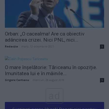
Orban: „O cacealma! Are ca obiectiv
adâncirea crizei. Nici PNL, nici...
Redacţia
-
marți, 12 octombrie 2021
5
O mare înșelătorie: Tăriceanu în opoziție.
Imunitatea lui e în mâinile...
Grigore Cartianu
-
miercuri, 28 august 2019
5
ad