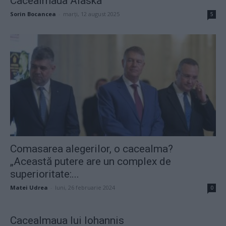
Cacealmaua Alaska
Sorin Bocancea
-
marți, 12 august 2025
5
Comasarea alegerilor, o cacealma?
„Această putere are un complex de
superioritate:...
Matei Udrea
-
luni, 26 februarie 2024
0
Cacealmaua lui Iohannis