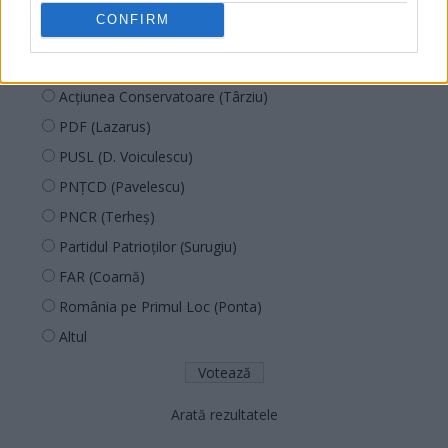
SOS (Șoșoacă)
CONFIRM
POT (Gavrilă)
PACE (Peia)
Acțiunea Conservatoare (Târziu)
PDF (Lazarus)
PUSL (D. Voiculescu)
PNȚCD (Pavelescu)
PNCR (Terheș)
Partidul Patrioților (Surugiu)
FAR (Coarnă)
România pe Primul Loc (Ponta)
Altul
Arată rezultatele