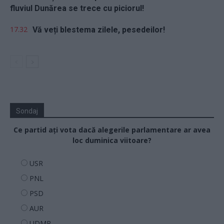
fluviul Dunărea se trece cu piciorul!
17.32
Vă veți blestema zilele, pesedeilor!
Sondaj
Ce partid ați vota dacă alegerile parlamentare ar avea
loc duminica viitoare?
USR
PNL
PSD
AUR
UDMR