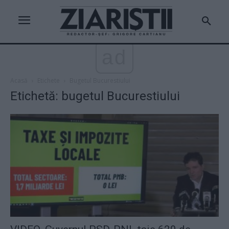
ad
Acasă
Etichete
Bugetul Bucurestiului
Etichetă: bugetul Bucurestiului