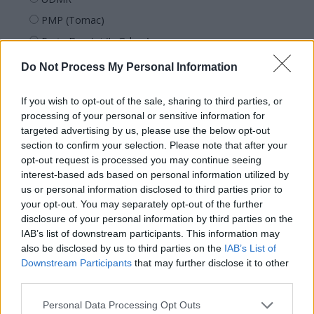
PMP (Tomac)
Forța Dreptei (L. Orban)
PNȚMM
Do Not Process My Personal Information
REPER
If you wish to opt-out of the sale, sharing to third parties, or
SENS
processing of your personal or sensitive information for
SOS (Șoșoacă)
targeted advertising by us, please use the below opt-out
section to confirm your selection. Please note that after your
POT (Gavrilă)
opt-out request is processed you may continue seeing
PACE (Peia)
interest-based ads based on personal information utilized by
Acțiunea Conservatoare (Târziu)
us or personal information disclosed to third parties prior to
your opt-out. You may separately opt-out of the further
PDF (Lazarus)
disclosure of your personal information by third parties on the
PUSL (D. Voiculescu)
IAB’s list of downstream participants. This information may
also be disclosed by us to third parties on the
IAB’s List of
PNȚCD (Pavelescu)
Downstream Participants
that may further disclose it to other
PNCR (Terheș)
third parties.
Partidul Patrioților (Surugiu)
Personal Data Processing Opt Outs