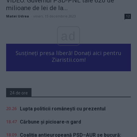
VIDEO. Guvernul PSD-PNL taie 620 de
milioane de lei de la...
Matei Udrea
-
vineri, 15 decembrie 2023
12
ad
Susțineți presa liberă! Donați aici pentru
Ziaristii.com!
24 de ore
20.26
Lupta politicii românești cu prezentul
18.47
Cărbune și picioare-n gard
18.09
Coaliția antieuropeană PSD–AUR se bucură: