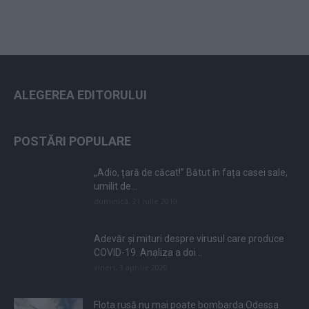
ALEGEREA EDITORULUI
POSTĂRI POPULARE
„Adio, țară de căcat!” Bătut în fața casei sale,
umilit de...
duminică, 21 iulie 2019
Adevăr și mituri despre virusul care produce
COVID-19. Analiza a doi...
vineri, 3 aprilie 2020
Flota rusă nu mai poate bombarda Odessa