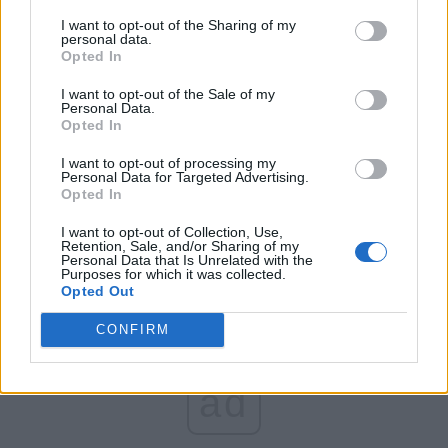
FAR (Coarnă)
I want to opt-out of the Sharing of my
România pe Primul Loc (Ponta)
personal data.
Opted In
Altul
I want to opt-out of the Sale of my
Personal Data.
Opted In
Arată rezultatele
I want to opt-out of processing my
Personal Data for Targeted Advertising.
Arhiva sondajelor
Opted In
I want to opt-out of Collection, Use,
Retention, Sale, and/or Sharing of my
Personal Data that Is Unrelated with the
Purposes for which it was collected.
Opted Out
CONFIRM
ad