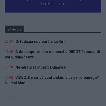
Ziaristii.com!
24 de ore
20.57
Ortodoxia nucleară a lui Kirill
19.06
A doua operațiune obscenă a DIICOT în această
vară, după ”cazul...
08.18
Ne-au furat străinii Dunărea!
06.02
VIDEO. De ce să scufundăm 5 barje românești?
Nu mai bine...