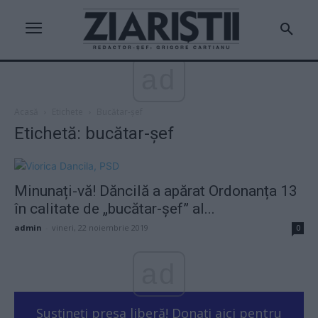
ad
Acasă
Etichete
Bucătar-șef
Etichetă: bucătar-șef
Minunați-vă! Dăncilă a apărat Ordonanța 13
în calitate de „bucătar-șef” al...
admin
-
vineri, 22 noiembrie 2019
0
ad
Susțineți presa liberă! Donați aici pentru