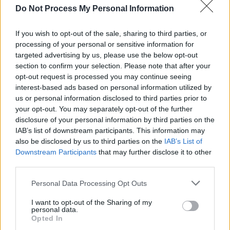
Do Not Process My Personal Information
SOS (Șoșoacă)
POT (Gavrilă)
If you wish to opt-out of the sale, sharing to third parties, or
PACE (Peia)
processing of your personal or sensitive information for
targeted advertising by us, please use the below opt-out
Acțiunea Conservatoare (Târziu)
section to confirm your selection. Please note that after your
PDF (Lazarus)
opt-out request is processed you may continue seeing
PUSL (D. Voiculescu)
interest-based ads based on personal information utilized by
us or personal information disclosed to third parties prior to
PNȚCD (Pavelescu)
your opt-out. You may separately opt-out of the further
PNCR (Terheș)
disclosure of your personal information by third parties on the
IAB’s list of downstream participants. This information may
Partidul Patrioților (Surugiu)
also be disclosed by us to third parties on the
IAB’s List of
FAR (Coarnă)
Downstream Participants
that may further disclose it to other
third parties.
România pe Primul Loc (Ponta)
Altul
Personal Data Processing Opt Outs
I want to opt-out of the Sharing of my
personal data.
Opted In
Arată rezultatele