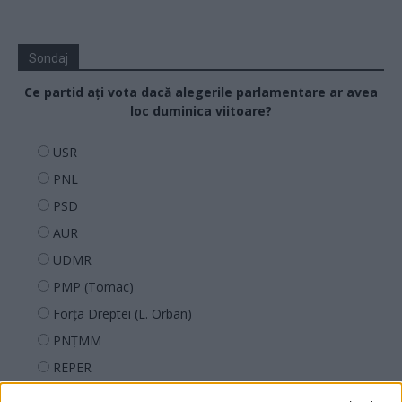
Sondaj
Ce partid ați vota dacă alegerile parlamentare ar avea
loc duminica viitoare?
USR
PNL
PSD
AUR
UDMR
PMP (Tomac)
Forța Dreptei (L. Orban)
PNȚMM
REPER
SENS