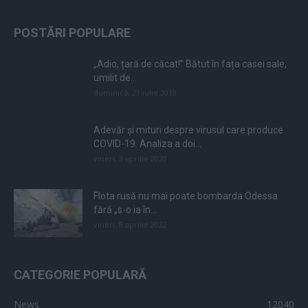
POSTĂRI POPULARE
„Adio, țară de căcat!” Bătut în fața casei sale,
umilit de...
duminică, 21 iulie 2019
Adevăr și mituri despre virusul care produce
COVID-19. Analiza a doi...
vineri, 3 aprilie 2020
Flota rusă nu mai poate bombarda Odessa
fără „s-o ia în...
vineri, 8 aprilie 2022
CATEGORIE POPULARĂ
News
12040