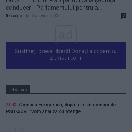
După 5 chiuluri, PSD participă la ședința
conducerii Parlamentului pentru a...
Redacţia
-
joi, 9 septembrie 2021
2
ad
Susțineți presa liberă! Donați aici pentru
Ziaristii.com!
24 de ore
21.40
Comisia Europeană, după ororile comise de
PSD-AUR: ”Vom analiza cu atenție...