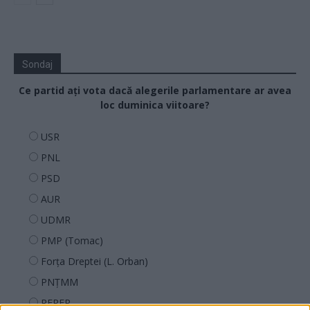
Sondaj
Ce partid ați vota dacă alegerile parlamentare ar avea
loc duminica viitoare?
USR
PNL
PSD
AUR
UDMR
PMP (Tomac)
Forța Dreptei (L. Orban)
PNȚMM
REPER