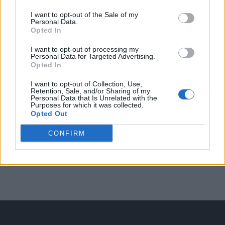
Arată rezultatele
I want to opt-out of the Sale of my
Personal Data.
Arhiva sondajelor
Opted In
I want to opt-out of processing my
Personal Data for Targeted Advertising.
Opted In
I want to opt-out of Collection, Use,
Retention, Sale, and/or Sharing of my
Personal Data that Is Unrelated with the
Purposes for which it was collected.
Opted Out
ad
CONFIRM