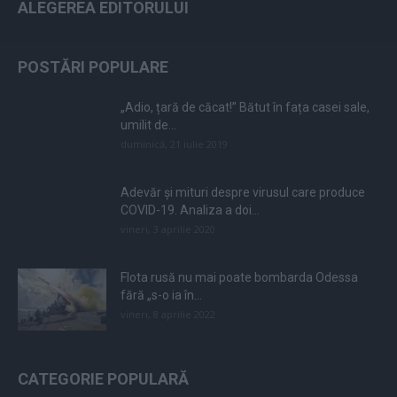
ALEGEREA EDITORULUI
POSTĂRI POPULARE
„Adio, țară de căcat!” Bătut în fața casei sale,
umilit de...
duminică, 21 iulie 2019
Adevăr și mituri despre virusul care produce
COVID-19. Analiza a doi...
vineri, 3 aprilie 2020
Flota rusă nu mai poate bombarda Odessa
fără „s-o ia în...
vineri, 8 aprilie 2022
CATEGORIE POPULARĂ