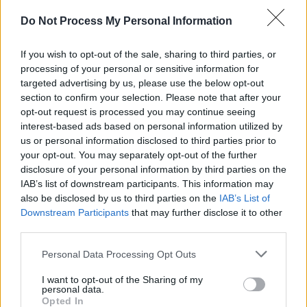
SENS
Do Not Process My Personal Information
SOS (Șoșoacă)
POT (Gavrilă)
If you wish to opt-out of the sale, sharing to third parties, or
processing of your personal or sensitive information for
PACE (Peia)
targeted advertising by us, please use the below opt-out
Acțiunea Conservatoare (Târziu)
section to confirm your selection. Please note that after your
opt-out request is processed you may continue seeing
PDF (Lazarus)
interest-based ads based on personal information utilized by
PUSL (D. Voiculescu)
us or personal information disclosed to third parties prior to
your opt-out. You may separately opt-out of the further
PNȚCD (Pavelescu)
disclosure of your personal information by third parties on the
PNCR (Terheș)
IAB’s list of downstream participants. This information may
Partidul Patrioților (Surugiu)
also be disclosed by us to third parties on the
IAB’s List of
Downstream Participants
that may further disclose it to other
FAR (Coarnă)
third parties.
România pe Primul Loc (Ponta)
Personal Data Processing Opt Outs
Altul
I want to opt-out of the Sharing of my
personal data.
Opted In