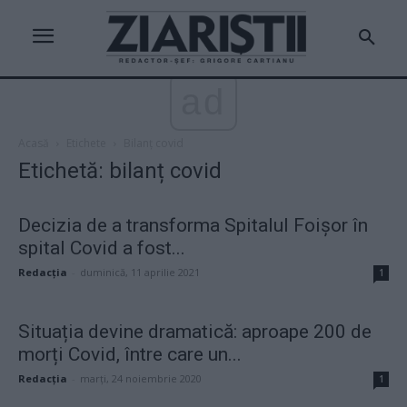
ad
Acasă
Etichete
Bilanț covid
Etichetă: bilanț covid
Decizia de a transforma Spitalul Foișor în
spital Covid a fost...
Redacţia
-
duminică, 11 aprilie 2021
1
Situația devine dramatică: aproape 200 de
morți Covid, între care un...
Redacţia
-
marți, 24 noiembrie 2020
1