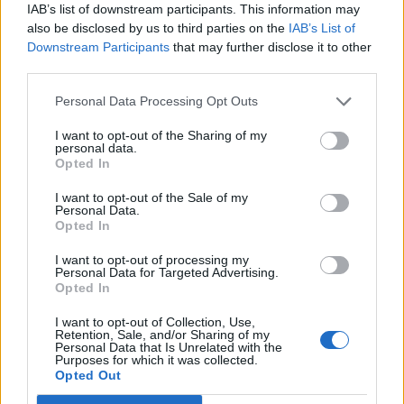
IAB’s list of downstream participants. This information may
Sondaj
also be disclosed by us to third parties on the
IAB’s List of
Downstream Participants
that may further disclose it to other
Ce partid ați vota dacă alegerile parlamentare ar avea
third parties.
loc duminica viitoare?
Personal Data Processing Opt Outs
USR
I want to opt-out of the Sharing of my
PNL
personal data.
Opted In
PSD
AUR
I want to opt-out of the Sale of my
Personal Data.
UDMR
Opted In
PMP (Tomac)
I want to opt-out of processing my
Personal Data for Targeted Advertising.
Forța Dreptei (L. Orban)
Opted In
PNȚMM
I want to opt-out of Collection, Use,
REPER
Retention, Sale, and/or Sharing of my
Personal Data that Is Unrelated with the
SENS
Purposes for which it was collected.
Opted Out
SOS (Șoșoacă)