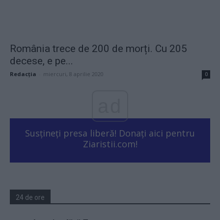
România trece de 200 de morți. Cu 205
decese, e pe...
Redacţia
-
miercuri, 8 aprilie 2020
0
ad
Susțineți presa liberă! Donați aici pentru
Ziaristii.com!
24 de ore