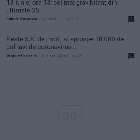
13 iunie, ora 13: cel mai grav bilanț din
ultimele 35...
Robert Mateescu
-
sâmbătă, 13 iunie 2020
2
Peste 500 de morți și aproape 10.000 de
bolnavi de coronavirus...
Grigore Cartianu
-
miercuri, 22 aprilie 2020
0
ad