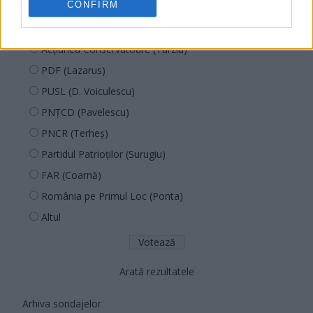
CONFIRM
POT (Gavrilă)
PACE (Peia)
Acțiunea Conservatoare (Târziu)
PDF (Lazarus)
PUSL (D. Voiculescu)
PNȚCD (Pavelescu)
PNCR (Terheș)
Partidul Patrioților (Surugiu)
FAR (Coarnă)
România pe Primul Loc (Ponta)
Altul
Arată rezultatele
Arhiva sondajelor