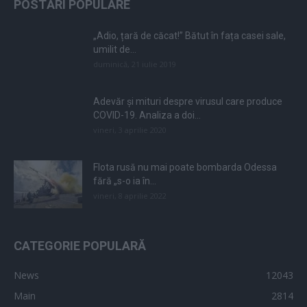
POSTĂRI POPULARE
„Adio, țară de căcat!” Bătut în fața casei sale,
umilit de...
duminică, 21 iulie 2019
Adevăr și mituri despre virusul care produce
COVID-19. Analiza a doi...
vineri, 3 aprilie 2020
Flota rusă nu mai poate bombarda Odessa
fără „s-o ia în...
vineri, 8 aprilie 2022
CATEGORIE POPULARĂ
News
12043
Main
2814