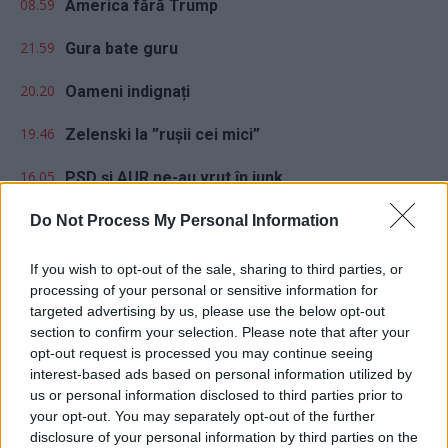
08.59
America fără Trump
21.59
Gura bate guru
20.20
Oameni indignați
19.46
Zelenski la ”rușii cei mici”
16.05
PSD și AUR ne-au vrut în junk
15.33
PSD și AUR au inventat bâta anti-Fritz. ”Metoda
Do Not Process My Personal Information
e cea din...
If you wish to opt-out of the sale, sharing to third parties, or
14.18
Argentina a reușit! Metoda Milei: nu crești
processing of your personal or sensitive information for
taxele, ci scazi cheltuielile...
targeted advertising by us, please use the below opt-out
section to confirm your selection. Please note that after your
opt-out request is processed you may continue seeing
interest-based ads based on personal information utilized by
us or personal information disclosed to third parties prior to
your opt-out. You may separately opt-out of the further
disclosure of your personal information by third parties on the