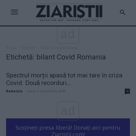
ad
Acasă
Etichete
Bilant Covid Romania
Etichetă: bilant Covid Romania
Spectrul morții apasă tot mai tare în criza
Covid. Două recorduri...
Redacţia
-
marți, 6 octombrie 2020
0
ad
Susțineți presa liberă! Donați aici pentru
Ziaristii.com!