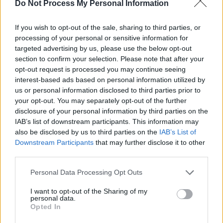
SOS (Șoșoacă)
Do Not Process My Personal Information
POT (Gavrilă)
If you wish to opt-out of the sale, sharing to third parties, or
PACE (Peia)
processing of your personal or sensitive information for
Acțiunea Conservatoare (Târziu)
targeted advertising by us, please use the below opt-out
section to confirm your selection. Please note that after your
PDF (Lazarus)
opt-out request is processed you may continue seeing
PUSL (D. Voiculescu)
interest-based ads based on personal information utilized by
PNȚCD (Pavelescu)
us or personal information disclosed to third parties prior to
your opt-out. You may separately opt-out of the further
PNCR (Terheș)
disclosure of your personal information by third parties on the
Partidul Patrioților (Surugiu)
IAB’s list of downstream participants. This information may
also be disclosed by us to third parties on the
IAB’s List of
FAR (Coarnă)
Downstream Participants
that may further disclose it to other
România pe Primul Loc (Ponta)
third parties.
Altul
Personal Data Processing Opt Outs
I want to opt-out of the Sharing of my
personal data.
Arată rezultatele
Opted In