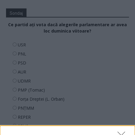
Sondaj
Ce partid ați vota dacă alegerile parlamentare ar avea
loc duminica viitoare?
USR
PNL
PSD
AUR
UDMR
PMP (Tomac)
Forța Dreptei (L. Orban)
PNȚMM
REPER
SENS