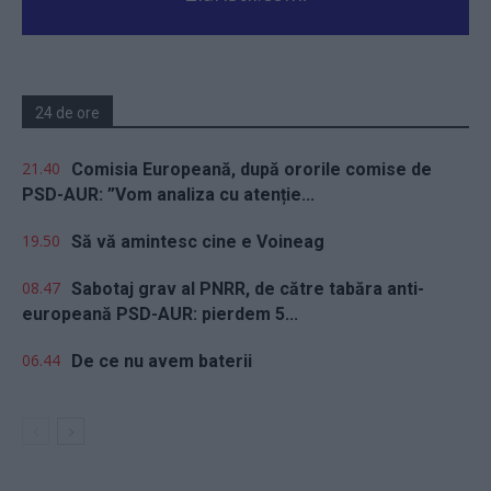
24 de ore
21.40
Comisia Europeană, după ororile comise de
PSD-AUR: ”Vom analiza cu atenție...
19.50
Să vă amintesc cine e Voineag
08.47
Sabotaj grav al PNRR, de către tabăra anti-
europeană PSD-AUR: pierdem 5...
06.44
De ce nu avem baterii