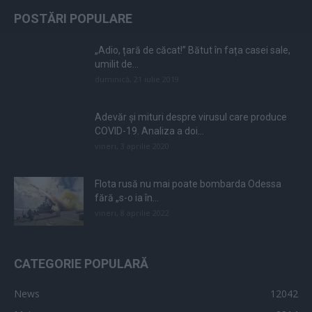
POSTĂRI POPULARE
„Adio, țară de căcat!” Bătut în fața casei sale,
umilit de...
duminică, 21 iulie 2019
Adevăr și mituri despre virusul care produce
COVID-19. Analiza a doi...
vineri, 3 aprilie 2020
Flota rusă nu mai poate bombarda Odessa
fără „s-o ia în...
vineri, 8 aprilie 2022
CATEGORIE POPULARĂ
News
12042