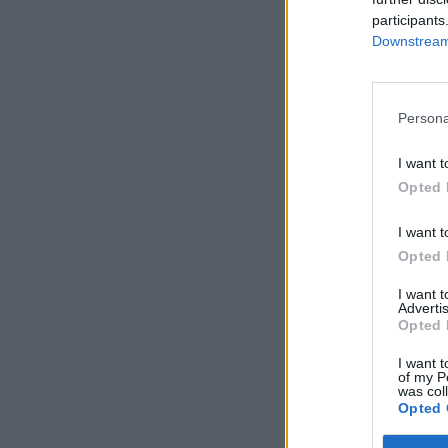
participants
Downstream 
Persona
I want t
Opted 
I want t
Opted 
I want 
Advertis
Opted 
I want t
of my P
was col
Opted 