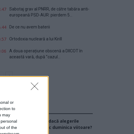
.47
Sabotaj grav al PNRR, de către tabăra anti-
europeană PSD-AUR: pierdem 5...
.44
De ce nu avem baterii
.57
Ortodoxia nucleară a lui Kirill
.06
A doua operațiune obscenă a DIICOT în
această vară, după ”cazul...
sonal or
ection to
Sondaj
ou may
Ce partid ați vota dacă alegerile
 personal
arlamentare ar avea loc duminica viitoare?
out of the
 downstream