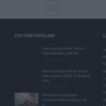
ad
POSTĂRI POPULARE
C
„Adio, țară de căcat!” Bătut în
N
fața casei sale, umilit de...
M
duminică, 21 iulie 2019
Ră
Op
Adevăr și mituri despre virusul
care produce COVID-19. Analiza
L
a doi...
Po
vineri, 3 aprilie 2020
De
Flota rusă nu mai poate
Sp
bombarda Odessa fără „s-o ia
în...