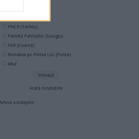
PUSL (D. Voiculescu)
PNȚCD (Pavelescu)
PNCR (Terheș)
Partidul Patrioților (Surugiu)
FAR (Coarnă)
România pe Primul Loc (Ponta)
Altul
Arată rezultatele
Arhiva sondajelor