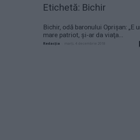
Etichetă: Bichir
Bichir, odă baronului Oprişan: „E 
mare patriot, şi-ar da viaţa...
Redacţia
-
marți, 4 decembrie 2018