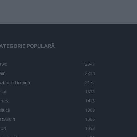
ATEGORIE POPULARĂ
ews
12041
ain
2814
zboi în Ucraina
2172
inii
1875
umea
1416
litică
1300
zvăluiri
1065
ort
1053