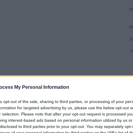
08
06
20
19
ocess My Personal Information
to opt-out of the sale, sharing to third parties, or processing of your per
formation for targeted advertising by us, please use the below opt-out s
r selection. Please note that after your opt-out request is processed y
eing interest-based ads based on personal information utilized by us or
p
disclosed to third parties prior to your opt-out. You may separately opt-
losure of your personal information by third parties on the IAB’s list of