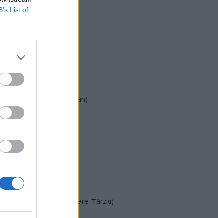
B’s List of
USR
PNL
PSD
AUR
UDMR
PMP (Tomac)
Forța Dreptei (L. Orban)
PNȚMM
REPER
SENS
SOS (Șoșoacă)
POT (Gavrilă)
PACE (Peia)
Acțiunea Conservatoare (Târziu)
PDF (Lazarus)