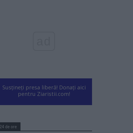
ad
Susțineți presa liberă! Donați aici
pentru Ziaristii.com!
24 de ore