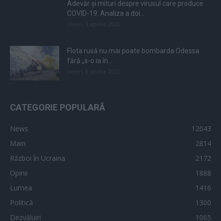
Adevăr și mituri despre virusul care produce
COVID-19. Analiza a doi...
vineri, 3 aprilie 2020
Flota rusă nu mai poate bombarda Odessa
fără „s-o ia în...
vineri, 8 aprilie 2022
CATEGORIE POPULARĂ
News
12043
Main
2814
Război în Ucraina
2172
Opinii
1888
Lumea
1416
Politică
1300
Dezvăluiri
1065