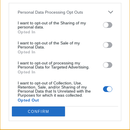
third parties.
PNȚCD (Pavelescu)
Personal Data Processing Opt Outs
PNCR (Terheș)
Partidul Patrioților (Surugiu)
I want to opt-out of the Sharing of my
personal data.
FAR (Coarnă)
Opted In
România pe Primul Loc (Ponta)
I want to opt-out of the Sale of my
Personal Data.
Altul
Opted In
I want to opt-out of processing my
Personal Data for Targeted Advertising.
Arată rezultatele
Opted In
I want to opt-out of Collection, Use,
Arhiva sondajelor
Retention, Sale, and/or Sharing of my
Personal Data that Is Unrelated with the
Purposes for which it was collected.
Opted Out
CONFIRM