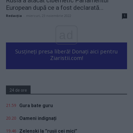
Rusia a atacat cibernetic Parlamentul
European după ce a fost declarată...
Redacţia
-
miercuri, 23 noiembrie 2022
1
ad
Susțineți presa liberă! Donați aici pentru
Ziaristii.com!
24 de ore
21.59
Gura bate guru
20.20
Oameni indignați
19.46
Zelenski la ”rușii cei mici”