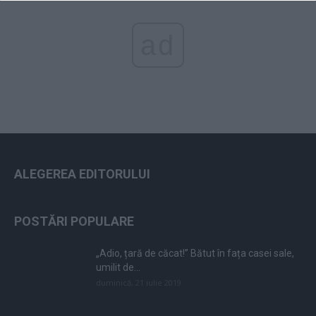
ad
ALEGEREA EDITORULUI
POSTĂRI POPULARE
„Adio, țară de căcat!” Bătut în fața casei sale,
umilit de...
duminică, 21 iulie 2019