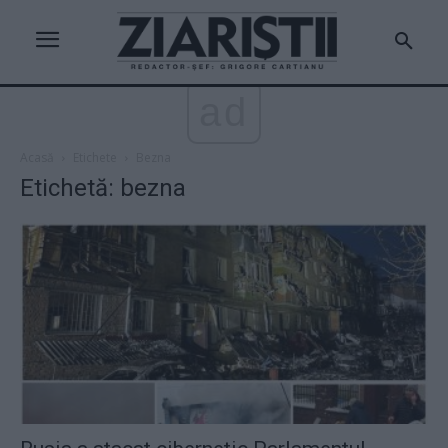
ad
Acasă
Etichete
Bezna
Etichetă: bezna