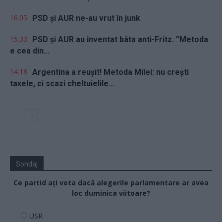
16.05
PSD și AUR ne-au vrut în junk
15.33
PSD și AUR au inventat bâta anti-Fritz. ”Metoda
e cea din...
14.18
Argentina a reușit! Metoda Milei: nu crești
taxele, ci scazi cheltuielile...
Sondaj
Ce partid ați vota dacă alegerile parlamentare ar avea
loc duminica viitoare?
USR