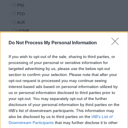
PNL
PSD
AUR
UDMR
PMP (Tomac)
Do Not Process My Personal Information
Forța Dreptei (L. Orban)
PNȚMM
If you wish to opt-out of the sale, sharing to third parties, or
processing of your personal or sensitive information for
REPER
targeted advertising by us, please use the below opt-out
SENS
section to confirm your selection. Please note that after your
opt-out request is processed you may continue seeing
SOS (Șoșoacă)
interest-based ads based on personal information utilized by
POT (Gavrilă)
us or personal information disclosed to third parties prior to
your opt-out. You may separately opt-out of the further
PACE (Peia)
disclosure of your personal information by third parties on the
Acțiunea Conservatoare (Târziu)
IAB’s list of downstream participants. This information may
PDF (Lazarus)
also be disclosed by us to third parties on the
IAB’s List of
Downstream Participants
that may further disclose it to other
PUSL (D. Voiculescu)