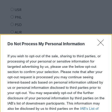
USR
PNL
PSD
AUR
UDMR
Do Not Process My Personal Information
PMP (Tomac)
Forța Dreptei (L. Orban)
If you wish to opt-out of the sale, sharing to third parties, or
processing of your personal or sensitive information for
PNȚMM
targeted advertising by us, please use the below opt-out
REPER
section to confirm your selection. Please note that after your
SENS
opt-out request is processed you may continue seeing
interest-based ads based on personal information utilized by
SOS (Șoșoacă)
us or personal information disclosed to third parties prior to
POT (Gavrilă)
your opt-out. You may separately opt-out of the further
disclosure of your personal information by third parties on the
PACE (Peia)
IAB’s list of downstream participants. This information may
Acțiunea Conservatoare (Târziu)
also be disclosed by us to third parties on the
IAB’s List of