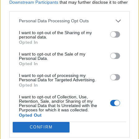
Downstream Participants
that may further disclose it to other
PDF (Lazarus)
third parties.
PUSL (D. Voiculescu)
Personal Data Processing Opt Outs
PNȚCD (Pavelescu)
PNCR (Terheș)
I want to opt-out of the Sharing of my
personal data.
Partidul Patrioților (Surugiu)
Opted In
FAR (Coarnă)
I want to opt-out of the Sale of my
Personal Data.
România pe Primul Loc (Ponta)
Opted In
Altul
I want to opt-out of processing my
Personal Data for Targeted Advertising.
Opted In
Arată rezultatele
I want to opt-out of Collection, Use,
Retention, Sale, and/or Sharing of my
Personal Data that Is Unrelated with the
Arhiva sondajelor
Purposes for which it was collected.
Opted Out
CONFIRM