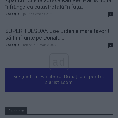
Apar criticile la adresa Kamalei Harris după
înfrângerea catastrofală în fața...
Redacţia
-
joi, 7 noiembrie 2024
6
SUPER TUESDAY. Joe Biden e mare favorit
să-l înfrunte pe Donald...
Redacţia
-
miercuri, 4 martie 2020
2
ad
Susțineți presa liberă! Donați aici pentru
Ziaristii.com!
24 de ore