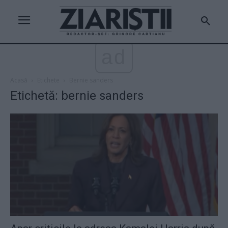
ad
Acasă
Etichete
Bernie sanders
Etichetă: bernie sanders