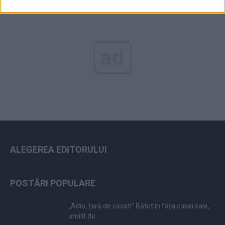
ad
ALEGEREA EDITORULUI
POSTĂRI POPULARE
„Adio, țară de căcat!” Bătut în fața casei sale,
umilit de...