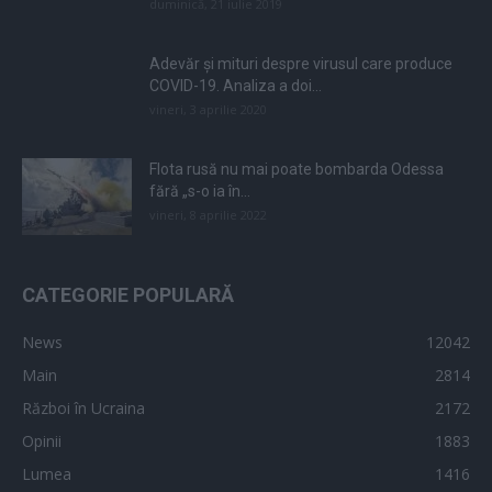
duminică, 21 iulie 2019
Adevăr și mituri despre virusul care produce
COVID-19. Analiza a doi...
vineri, 3 aprilie 2020
Flota rusă nu mai poate bombarda Odessa
fără „s-o ia în...
vineri, 8 aprilie 2022
CATEGORIE POPULARĂ
News
12042
Main
2814
Război în Ucraina
2172
Opinii
1883
Lumea
1416