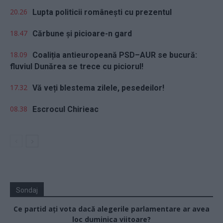
20.26
Lupta politicii românești cu prezentul
18.47
Cărbune și picioare-n gard
18.09
Coaliția antieuropeană PSD–AUR se bucură:
fluviul Dunărea se trece cu piciorul!
17.32
Vă veți blestema zilele, pesedeilor!
08.38
Escrocul Chirieac
Sondaj
Ce partid ați vota dacă alegerile parlamentare ar avea
loc duminica viitoare?