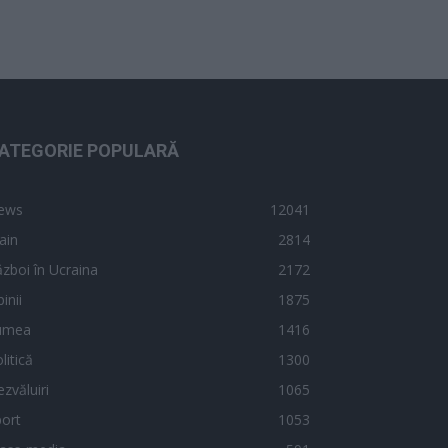
ATEGORIE POPULARĂ
ews
12041
ain
2814
zboi în Ucraina
2172
inii
1875
umea
1416
litică
1300
zvăluiri
1065
ort
1053