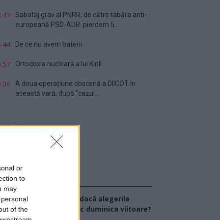
.47
Sabotaj grav al PNRR, de către tabăra anti-
europeană PSD-AUR: pierdem 5...
.44
De ce nu avem baterii
.57
Ortodoxia nucleară a lui Kirill
.06
A doua operațiune obscenă a DIICOT în
această vară, după ”cazul...
sonal or
ection to
Sondaj
ou may
Ce partid ați vota dacă alegerile
 personal
arlamentare ar avea loc duminica viitoare?
out of the
 downstream