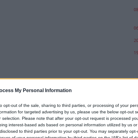
08
06
20
19
ocess My Personal Information
to opt-out of the sale, sharing to third parties, or processing of your per
formation for targeted advertising by us, please use the below opt-out s
r selection. Please note that after your opt-out request is processed y
eing interest-based ads based on personal information utilized by us or
p
disclosed to third parties prior to your opt-out. You may separately opt-
losure of your personal information by third parties on the IAB’s list of