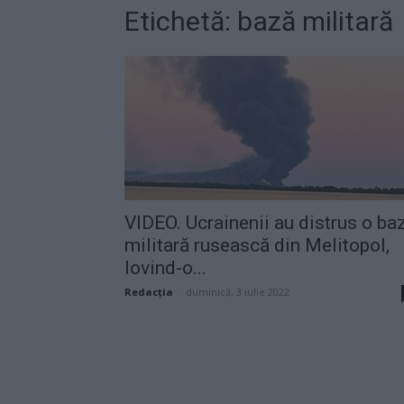
Etichetă: bază militară
VIDEO. Ucrainenii au distrus o ba
militară rusească din Melitopol,
lovind-o...
Redacţia
-
duminică, 3 iulie 2022