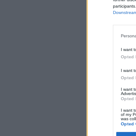
participants
Downstream 
Persona
I want t
Opted 
I want t
Opted 
I want 
Advertis
Opted 
I want t
of my P
was col
Opted 