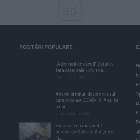
ad
POSTĂRI POPULARE
C
„Adio, țară de căcat!” Bătut în
N
fața casei sale, umilit de...
M
duminică, 21 iulie 2019
Ră
Op
Adevăr și mituri despre virusul
care produce COVID-19. Analiza
L
a doi...
Po
vineri, 3 aprilie 2020
De
Flota rusă nu mai poate
Sp
bombarda Odessa fără „s-o ia
în...