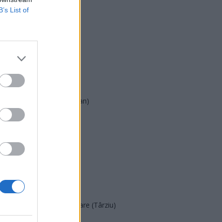
B’s List of
USR
PNL
PSD
AUR
UDMR
PMP (Tomac)
Forța Dreptei (L. Orban)
PNȚMM
REPER
SENS
SOS (Șoșoacă)
POT (Gavrilă)
PACE (Peia)
Acțiunea Conservatoare (Târziu)
PDF (Lazarus)