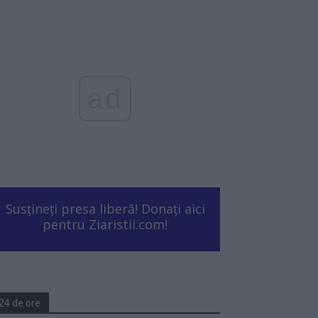
ad
Susțineți presa liberă! Donați aici
pentru Ziaristii.com!
24 de ore