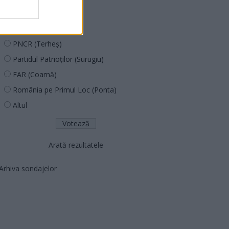
PUSL (D. Voiculescu)
PNȚCD (Pavelescu)
PNCR (Terheș)
Partidul Patrioților (Surugiu)
FAR (Coarnă)
România pe Primul Loc (Ponta)
Altul
Arată rezultatele
Arhiva sondajelor