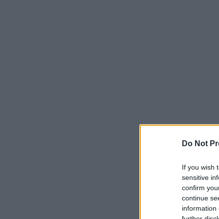
Do Not Pr
If you wish 
sensitive in
confirm you
continue se
information 
further disc