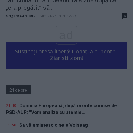
Minciuna lui Grindeanu: la 8 zile după ce
„era pregătit” să...
Grigore Cartianu
-
sâmbătă, 4 martie 2023
6
ad
Susțineți presa liberă! Donați aici pentru
Ziaristii.com!
24 de ore
21.40
Comisia Europeană, după ororile comise de
PSD-AUR: ”Vom analiza cu atenție...
19.50
Să vă amintesc cine e Voineag