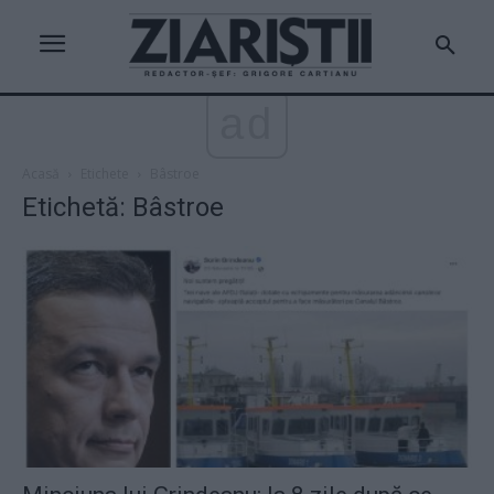
ad
Acasă
Etichete
Bâstroe
Etichetă: Bâstroe