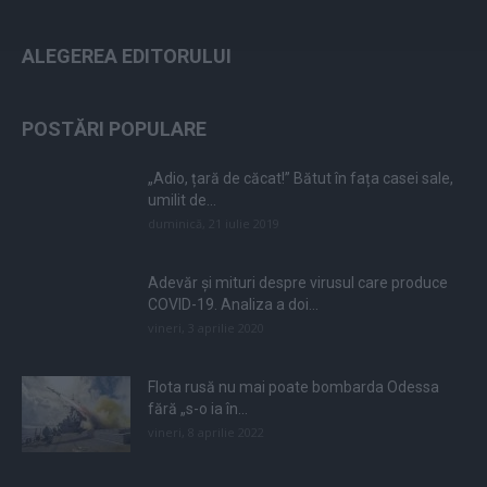
ALEGEREA EDITORULUI
POSTĂRI POPULARE
„Adio, țară de căcat!” Bătut în fața casei sale,
umilit de...
duminică, 21 iulie 2019
Adevăr și mituri despre virusul care produce
COVID-19. Analiza a doi...
vineri, 3 aprilie 2020
Flota rusă nu mai poate bombarda Odessa
fără „s-o ia în...
vineri, 8 aprilie 2022