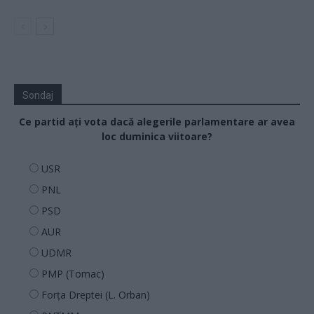
Sondaj
Ce partid ați vota dacă alegerile parlamentare ar avea
loc duminica viitoare?
USR
PNL
PSD
AUR
UDMR
PMP (Tomac)
Forța Dreptei (L. Orban)