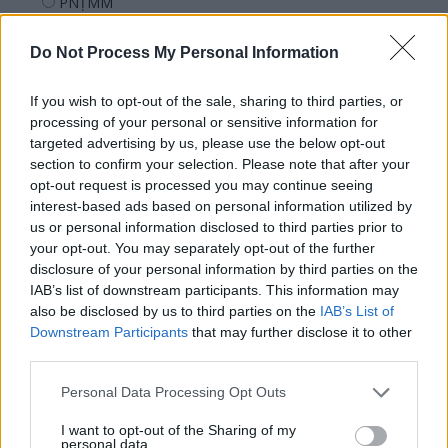
PNȚMM
REPER
Do Not Process My Personal Information
SENS
SOS (Șoșoacă)
If you wish to opt-out of the sale, sharing to third parties, or
POT (Gavrilă)
processing of your personal or sensitive information for
targeted advertising by us, please use the below opt-out
PACE (Peia)
section to confirm your selection. Please note that after your
Acțiunea Conservatoare (Târziu)
opt-out request is processed you may continue seeing
interest-based ads based on personal information utilized by
PDF (Lazarus)
us or personal information disclosed to third parties prior to
PUSL (D. Voiculescu)
your opt-out. You may separately opt-out of the further
disclosure of your personal information by third parties on the
PNȚCD (Pavelescu)
IAB’s list of downstream participants. This information may
PNCR (Terheș)
also be disclosed by us to third parties on the
IAB’s List of
Partidul Patrioților (Surugiu)
Downstream Participants
that may further disclose it to other
third parties.
FAR (Coarnă)
România pe Primul Loc (Ponta)
Personal Data Processing Opt Outs
Altul
I want to opt-out of the Sharing of my
personal data.