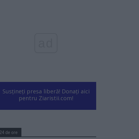
ad
Susțineți presa liberă! Donați aici
pentru Ziaristii.com!
24 de ore