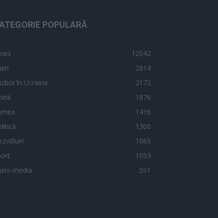
ATEGORIE POPULARĂ
ews
12042
ain
2814
zboi în Ucraina
2172
inii
1876
umea
1416
litică
1300
zvăluiri
1065
ort
1053
ass-media
591