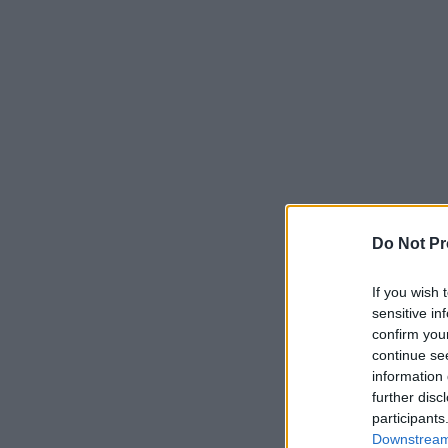
Do Not Pr
If you wish 
sensitive in
confirm you
continue se
information 
further disc
participants
Downstream 