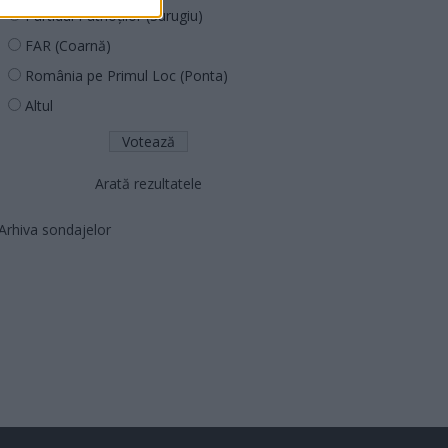
Partidul Patrioților (Surugiu)
FAR (Coarnă)
România pe Primul Loc (Ponta)
Altul
Arată rezultatele
Arhiva sondajelor