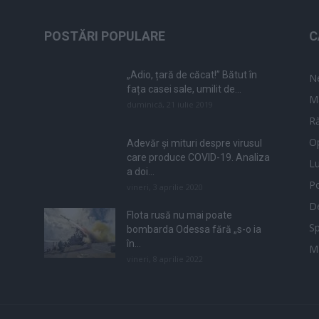
POSTĂRI POPULARE
C
„Adio, țară de căcat!” Bătut în
N
fața casei sale, umilit de...
M
duminică, 21 iulie 2019
Ră
Op
Adevăr și mituri despre virusul
care produce COVID-19. Analiza
L
a doi...
Po
vineri, 3 aprilie 2020
De
Flota rusă nu mai poate
Sp
bombarda Odessa fără „s-o ia
în...
M
vineri, 8 aprilie 2022