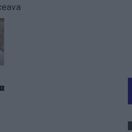
uceava
3