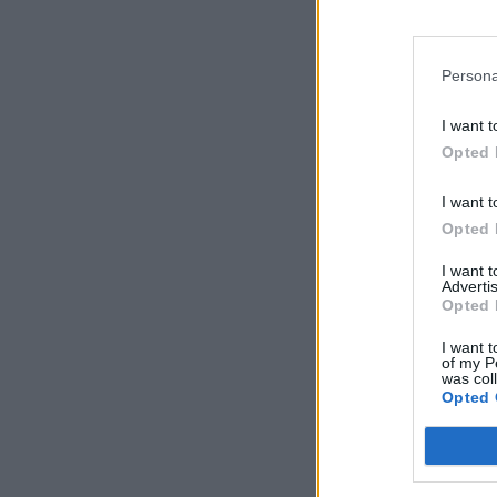
Persona
I want t
Opted 
I want t
Opted 
I want 
Advertis
Opted 
I want t
of my P
was col
Opted 