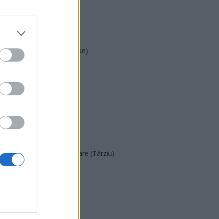
AUR
UDMR
PMP (Tomac)
Forța Dreptei (L. Orban)
PNȚMM
REPER
SENS
SOS (Șoșoacă)
POT (Gavrilă)
PACE (Peia)
Acțiunea Conservatoare (Târziu)
PDF (Lazarus)
PUSL (D. Voiculescu)
PNȚCD (Pavelescu)
PNCR (Terheș)