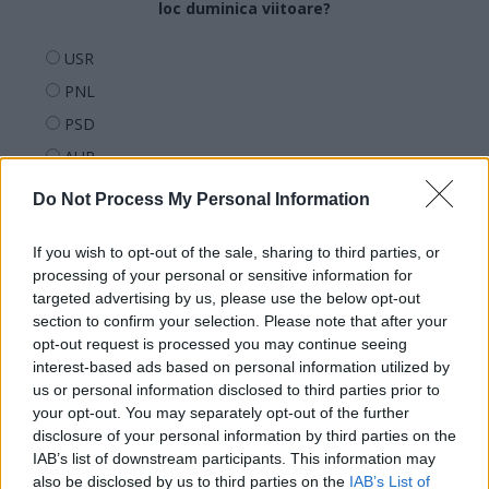
loc duminica viitoare?
USR
PNL
PSD
AUR
UDMR
Do Not Process My Personal Information
PMP (Tomac)
If you wish to opt-out of the sale, sharing to third parties, or
Forța Dreptei (L. Orban)
processing of your personal or sensitive information for
PNȚMM
targeted advertising by us, please use the below opt-out
REPER
section to confirm your selection. Please note that after your
opt-out request is processed you may continue seeing
SENS
interest-based ads based on personal information utilized by
SOS (Șoșoacă)
us or personal information disclosed to third parties prior to
your opt-out. You may separately opt-out of the further
POT (Gavrilă)
disclosure of your personal information by third parties on the
PACE (Peia)
IAB’s list of downstream participants. This information may
also be disclosed by us to third parties on the
IAB’s List of
Acțiunea Conservatoare (Târziu)