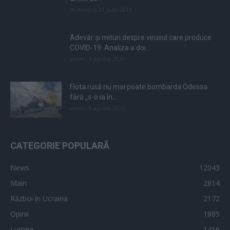
duminică, 21 iulie 2019
Adevăr și mituri despre virusul care produce
COVID-19. Analiza a doi...
vineri, 3 aprilie 2020
Flota rusă nu mai poate bombarda Odessa
fără „s-o ia în...
vineri, 8 aprilie 2022
CATEGORIE POPULARĂ
News
12043
Main
2814
Război în Ucraina
2172
Opinii
1885
Lumea
1416