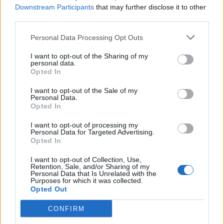
Downstream Participants
that may further disclose it to other
PDF (Lazarus)
third parties.
PUSL (D. Voiculescu)
Personal Data Processing Opt Outs
PNȚCD (Pavelescu)
I want to opt-out of the Sharing of my
PNCR (Terheș)
personal data.
Opted In
Partidul Patrioților (Surugiu)
FAR (Coarnă)
I want to opt-out of the Sale of my
Personal Data.
România pe Primul Loc (Ponta)
Opted In
Altul
I want to opt-out of processing my
Personal Data for Targeted Advertising.
Opted In
Arată rezultatele
I want to opt-out of Collection, Use,
Retention, Sale, and/or Sharing of my
Personal Data that Is Unrelated with the
Arhiva sondajelor
Purposes for which it was collected.
Opted Out
CONFIRM