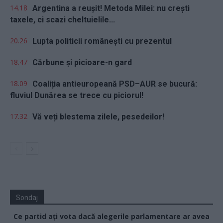
14.18
Argentina a reușit! Metoda Milei: nu crești
taxele, ci scazi cheltuielile...
20.26
Lupta politicii românești cu prezentul
18.47
Cărbune și picioare-n gard
18.09
Coaliția antieuropeană PSD–AUR se bucură:
fluviul Dunărea se trece cu piciorul!
17.32
Vă veți blestema zilele, pesedeilor!
Sondaj
Ce partid ați vota dacă alegerile parlamentare ar avea