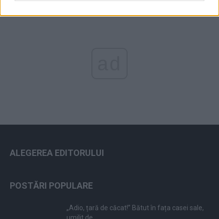
ad
ALEGEREA EDITORULUI
POSTĂRI POPULARE
„Adio, țară de căcat!” Bătut în fața casei sale,
umilit de...