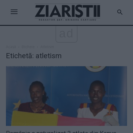
ad
Acasă
Etichete
Atletism
Etichetă: atletism