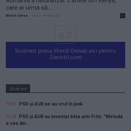
România a naturalizat 3 atlete din Kenya,
care ar urma să...
Matei Udrea
-
vineri, 14 mai 2021
5
ad
Susțineți presa liberă! Donați aici pentru
Ziaristii.com!
24 de ore
16.05
PSD și AUR ne-au vrut în junk
15.33
PSD și AUR au inventat bâta anti-Fritz. ”Metoda
e cea din...