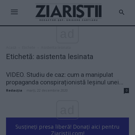
ad
Acasă
Etichete
Asistenta lesinata
Etichetă: asistenta lesinata
VIDEO. Studiu de caz: cum a manipulat
propaganda conspiraționistă leșinul unei...
Redacţia
-
marți, 22 decembrie 2020
0
ad
Susțineți presa liberă! Donați aici pentru
Ziaristii.com!