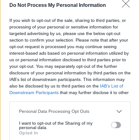
Do Not Process My Personal Information
SOS (Șoșoacă)
POT (Gavrilă)
If you wish to opt-out of the sale, sharing to third parties, or
PACE (Peia)
processing of your personal or sensitive information for
targeted advertising by us, please use the below opt-out
Acțiunea Conservatoare (Târziu)
section to confirm your selection. Please note that after your
PDF (Lazarus)
opt-out request is processed you may continue seeing
PUSL (D. Voiculescu)
interest-based ads based on personal information utilized by
us or personal information disclosed to third parties prior to
PNȚCD (Pavelescu)
your opt-out. You may separately opt-out of the further
PNCR (Terheș)
disclosure of your personal information by third parties on the
IAB’s list of downstream participants. This information may
Partidul Patrioților (Surugiu)
also be disclosed by us to third parties on the
IAB’s List of
FAR (Coarnă)
Downstream Participants
that may further disclose it to other
third parties.
România pe Primul Loc (Ponta)
Altul
Personal Data Processing Opt Outs
I want to opt-out of the Sharing of my
personal data.
Opted In
Arată rezultatele