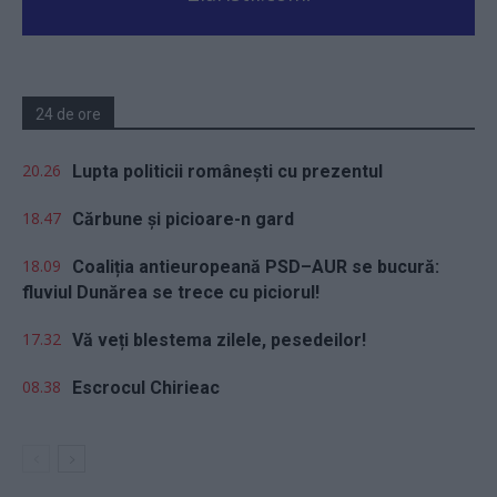
24 de ore
20.26
Lupta politicii românești cu prezentul
18.47
Cărbune și picioare-n gard
18.09
Coaliția antieuropeană PSD–AUR se bucură:
fluviul Dunărea se trece cu piciorul!
17.32
Vă veți blestema zilele, pesedeilor!
08.38
Escrocul Chirieac