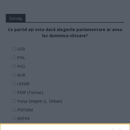
Sondaj
Ce partid ați vota dacă alegerile parlamentare ar avea
loc duminica viitoare?
USR
PNL
PSD
AUR
UDMR
PMP (Tomac)
Forța Dreptei (L. Orban)
PNȚMM
REPER
SENS