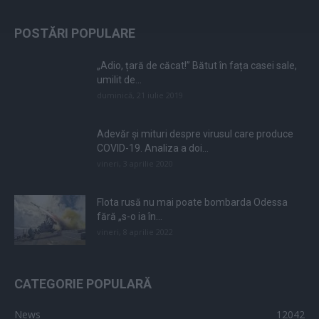
POSTĂRI POPULARE
„Adio, țară de căcat!” Bătut în fața casei sale,
umilit de...
duminică, 21 iulie 2019
Adevăr și mituri despre virusul care produce
COVID-19. Analiza a doi...
vineri, 3 aprilie 2020
Flota rusă nu mai poate bombarda Odessa
fără „s-o ia în...
vineri, 8 aprilie 2022
CATEGORIE POPULARĂ
News
12042