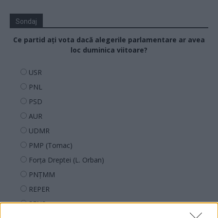
Sondaj
Ce partid ați vota dacă alegerile parlamentare ar avea
loc duminica viitoare?
USR
PNL
PSD
AUR
UDMR
PMP (Tomac)
Forța Dreptei (L. Orban)
PNȚMM
REPER
SENS