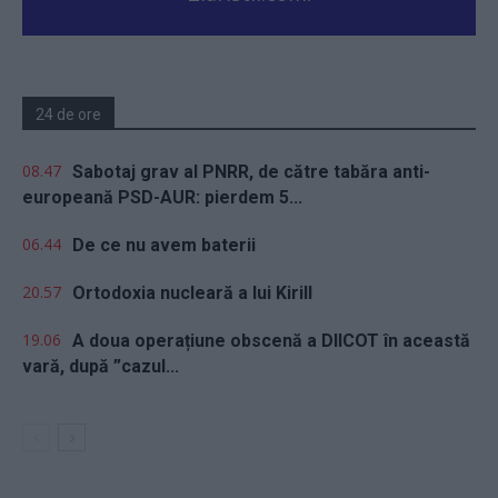
24 de ore
08.47
Sabotaj grav al PNRR, de către tabăra anti-
europeană PSD-AUR: pierdem 5...
06.44
De ce nu avem baterii
20.57
Ortodoxia nucleară a lui Kirill
19.06
A doua operațiune obscenă a DIICOT în această
vară, după ”cazul...