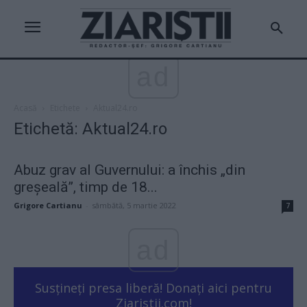
ad
Acasă
Etichete
Aktual24.ro
Etichetă: Aktual24.ro
Abuz grav al Guvernului: a închis „din
greșeală”, timp de 18...
Grigore Cartianu
-
sâmbătă, 5 martie 2022
7
ad
Susțineți presa liberă! Donați aici pentru
Ziaristii.com!