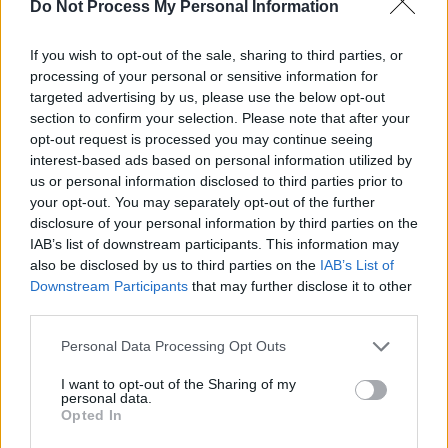
SOS (Șoșoacă)
Do Not Process My Personal Information
POT (Gavrilă)
If you wish to opt-out of the sale, sharing to third parties, or
PACE (Peia)
processing of your personal or sensitive information for
Acțiunea Conservatoare (Târziu)
targeted advertising by us, please use the below opt-out
section to confirm your selection. Please note that after your
PDF (Lazarus)
opt-out request is processed you may continue seeing
PUSL (D. Voiculescu)
interest-based ads based on personal information utilized by
PNȚCD (Pavelescu)
us or personal information disclosed to third parties prior to
your opt-out. You may separately opt-out of the further
PNCR (Terheș)
disclosure of your personal information by third parties on the
Partidul Patrioților (Surugiu)
IAB’s list of downstream participants. This information may
also be disclosed by us to third parties on the
IAB’s List of
FAR (Coarnă)
Downstream Participants
that may further disclose it to other
România pe Primul Loc (Ponta)
third parties.
Altul
Personal Data Processing Opt Outs
I want to opt-out of the Sharing of my
personal data.
Arată rezultatele
Opted In