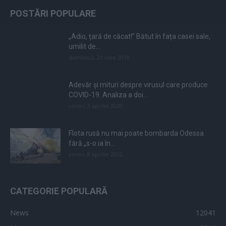
POSTĂRI POPULARE
„Adio, țară de căcat!” Bătut în fața casei sale,
umilit de...
duminică, 21 iulie 2019
Adevăr și mituri despre virusul care produce
COVID-19. Analiza a doi...
vineri, 3 aprilie 2020
Flota rusă nu mai poate bombarda Odessa
fără „s-o ia în...
vineri, 8 aprilie 2022
CATEGORIE POPULARĂ
News
12041