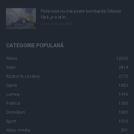
Flota rusă nu mai poate bombarda Odessa
fără „s-o ia în...
vineri, 8 aprilie 2022
CATEGORIE POPULARĂ
News
12042
Main
2814
Război în Ucraina
2172
Opinii
1883
Lumea
1416
Politică
1300
Dezvăluiri
1065
Sport
1053
Mass-media
591