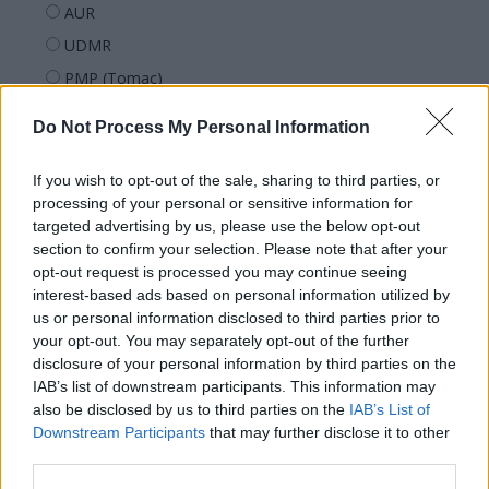
AUR
UDMR
PMP (Tomac)
Forța Dreptei (L. Orban)
Do Not Process My Personal Information
PNȚMM
REPER
If you wish to opt-out of the sale, sharing to third parties, or
processing of your personal or sensitive information for
SENS
targeted advertising by us, please use the below opt-out
SOS (Șoșoacă)
section to confirm your selection. Please note that after your
opt-out request is processed you may continue seeing
POT (Gavrilă)
interest-based ads based on personal information utilized by
PACE (Peia)
us or personal information disclosed to third parties prior to
Acțiunea Conservatoare (Târziu)
your opt-out. You may separately opt-out of the further
disclosure of your personal information by third parties on the
PDF (Lazarus)
IAB’s list of downstream participants. This information may
PUSL (D. Voiculescu)
also be disclosed by us to third parties on the
IAB’s List of
Downstream Participants
that may further disclose it to other
PNȚCD (Pavelescu)
third parties.
PNCR (Terheș)