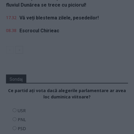
fluviul Dunărea se trece cu piciorul!
17.32
Vă veți blestema zilele, pesedeilor!
08.38
Escrocul Chirieac
Sondaj
Ce partid ați vota dacă alegerile parlamentare ar avea
loc duminica viitoare?
USR
PNL
PSD