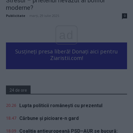
Stresul – prietenul nevăzut al bolilor
moderne?
Publicitate
-
marți, 29 iulie 2025
0
ad
Susțineți presa liberă! Donați aici pentru
Ziaristii.com!
24 de ore
20.26
Lupta politicii românești cu prezentul
18.47
Cărbune și picioare-n gard
18.09
Coaliția antieuropeană PSD–AUR se bucură: