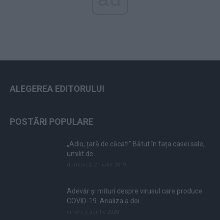
ALEGEREA EDITORULUI
POSTĂRI POPULARE
„Adio, țară de căcat!” Bătut în fața casei sale,
umilit de...
duminică, 21 iulie 2019
Adevăr și mituri despre virusul care produce
COVID-19. Analiza a doi...
vineri, 3 aprilie 2020