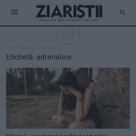
ad
Acasă
Etichete
Adrenalina
Etichetă: adrenalina