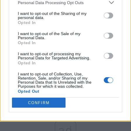
Personal Data Processing Opt Outs
Partidul Patrioților (Surugiu)
FAR (Coarnă)
I want to opt-out of the Sharing of my
personal data.
România pe Primul Loc (Ponta)
Opted In
Altul
I want to opt-out of the Sale of my
Personal Data.
Opted In
Arată rezultatele
I want to opt-out of processing my
Personal Data for Targeted Advertising.
Opted In
Arhiva sondajelor
I want to opt-out of Collection, Use,
Retention, Sale, and/or Sharing of my
Personal Data that Is Unrelated with the
Purposes for which it was collected.
Opted Out
CONFIRM
ad