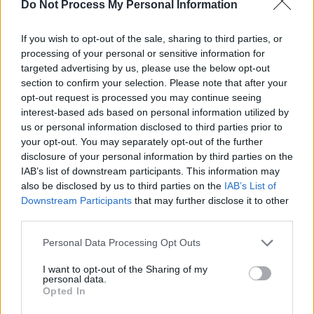
SOS (Șoșoacă)
Do Not Process My Personal Information
POT (Gavrilă)
If you wish to opt-out of the sale, sharing to third parties, or
PACE (Peia)
processing of your personal or sensitive information for
Acțiunea Conservatoare (Târziu)
targeted advertising by us, please use the below opt-out
section to confirm your selection. Please note that after your
PDF (Lazarus)
opt-out request is processed you may continue seeing
PUSL (D. Voiculescu)
interest-based ads based on personal information utilized by
PNȚCD (Pavelescu)
us or personal information disclosed to third parties prior to
your opt-out. You may separately opt-out of the further
PNCR (Terheș)
disclosure of your personal information by third parties on the
Partidul Patrioților (Surugiu)
IAB’s list of downstream participants. This information may
also be disclosed by us to third parties on the
IAB’s List of
FAR (Coarnă)
Downstream Participants
that may further disclose it to other
România pe Primul Loc (Ponta)
third parties.
Altul
Personal Data Processing Opt Outs
I want to opt-out of the Sharing of my
personal data.
Arată rezultatele
Opted In