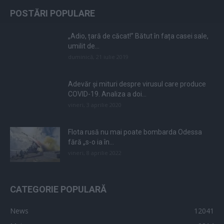
POSTĂRI POPULARE
„Adio, țară de căcat!” Bătut în fața casei sale,
umilit de...
duminică, 21 iulie 2019
Adevăr și mituri despre virusul care produce
COVID-19. Analiza a doi...
vineri, 3 aprilie 2020
Flota rusă nu mai poate bombarda Odessa
fără „s-o ia în...
vineri, 8 aprilie 2022
CATEGORIE POPULARĂ
News
12041