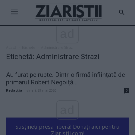
ad
Acasă
Etichete
Administrare Strazi
Etichetă: Administrare Strazi
Au furat pe rupte. Dintr-o firmă înființată de
primarul Robert Negoiță...
Redacţia
-
vineri, 29 mai 2020
0
ad
Susțineți presa liberă! Donați aici pentru
Ziaristii.com!