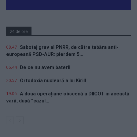
24 de ore
08.47
Sabotaj grav al PNRR, de către tabăra anti-
europeană PSD-AUR: pierdem 5...
06.44
De ce nu avem baterii
20.57
Ortodoxia nucleară a lui Kirill
19.06
A doua operațiune obscenă a DIICOT în această
vară, după ”cazul...