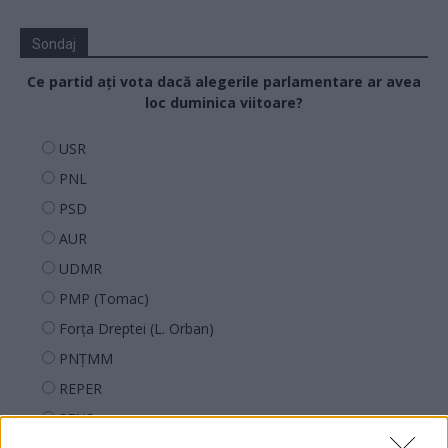
Sondaj
Ce partid ați vota dacă alegerile parlamentare ar avea
loc duminica viitoare?
USR
PNL
PSD
AUR
UDMR
PMP (Tomac)
Forța Dreptei (L. Orban)
PNȚMM
REPER
SENS